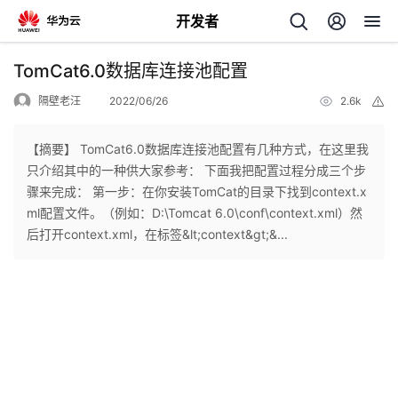
开发者
返
TomCat6.0数据库连接池配置
回
隔壁老汪
2022/06/26
2.6k
举
报
【摘要】 TomCat6.0数据库连接池配置有几种方式，在这里我
只介绍其中的一种供大家参考： 下面我把配置过程分成三个步
骤来完成： 第一步：在你安装TomCat的目录下找到context.x
个
ml配置文件。（例如：D:\Tomcat 6.0\conf\context.xml）然
后打开context.xml，在标签&lt;context&gt;&...
我
人
的
主
开
页
发