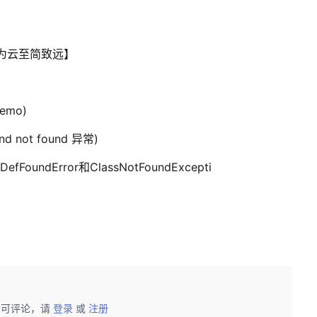
华为云至简致远】
emo)
d not found 异常)
fFoundError和ClassNotFoundExcepti
后可评论，请
登录
或
注册