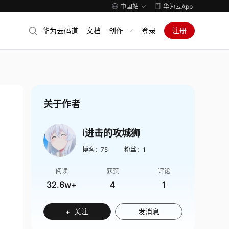
中国站
华为云App
华为云码道
文档
创作
登录
注册
关于作者
i进击的攻城狮
博客：
75
粉丝：
1
阅读
获赞
评论
32.6w+
4
1
+ 关注
发消息