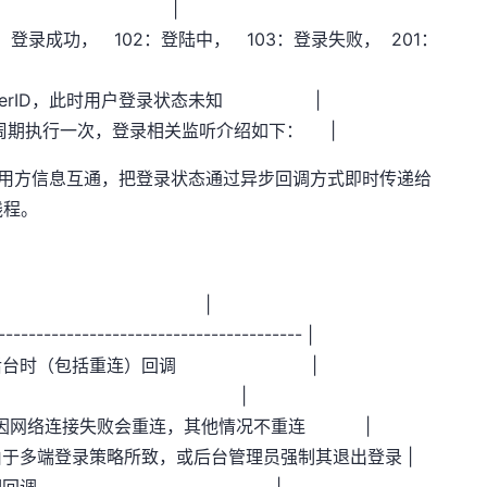
 退出登录 |
态， 101：登录成功， 102：登陆中， 103：登录失败， 201：
登录用户UserID，此时用户登录状态未知 |
整个生命周期执行一次，登录相关监听介绍如下： |
和调用方信息互通，把登录状态通过异步回调方式即时传递给
线程。
 回调描述 |
----------------------------------------- |
连接中，在连接后台时（包括重连）回调 |
ess] | 连接成功 |
连接失败，如果因网络连接失败会重连，其他情况不重连 |
下线，可能由于多端登录策略所致，或后台管理员强制其退出登录 |
d] | 检测token过期回调 |