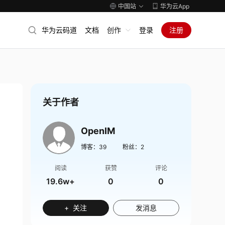
中国站
华为云App
华为云码道
文档
创作
登录
注册
关于作者
OpenIM
博客：
39
粉丝：
2
阅读
获赞
评论
19.6w+
0
0
+ 关注
发消息