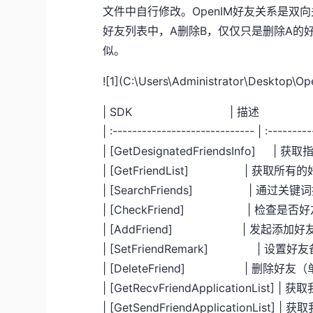
文件中自行修改。OpenIM好友关系是双
好友列表中，A删除B，仅仅只是删除A的
似。
![1](C:\Users\Administrator\Deskto
| SDK |
| :----------------------------- | :--------
| [GetDesignatedFrien
| [GetFriendList
| [SearchFriends
| [CheckFriend]
| [AddFriend] 
| [SetFriendRema
| [DeleteFriend]
| [GetRecvFriendApplicat
| [GetSendFriendApplicat