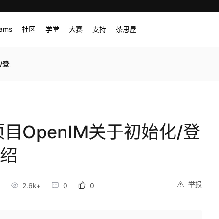
rams
社区
学堂
大赛
支持
茶思屋
档介绍
目OpenIM关于初始化/登
介绍
举报
2.6k+
0
0