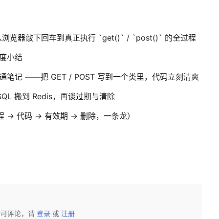
览器敲下回车到真正执行 `get()` / `post()` 的全过程
）深度小结
ws）速通笔记 ——把 GET / POST 写到一个类里，代码立刻清爽
ySQL 搬到 Redis，再谈过期与清除
流程 → 代码 → 有效期 → 删除，一条龙）
后可评论，请
登录
或
注册