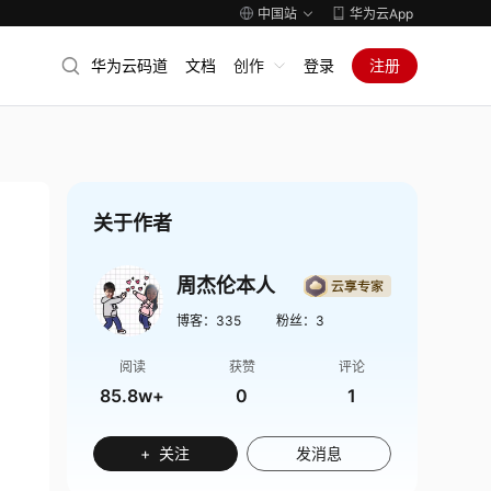
中国站
华为云App
华为云码道
文档
创作
登录
注册
关于作者
周杰伦本人
博客：
335
粉丝：
3
阅读
获赞
评论
85.8w+
0
1
+ 关注
发消息