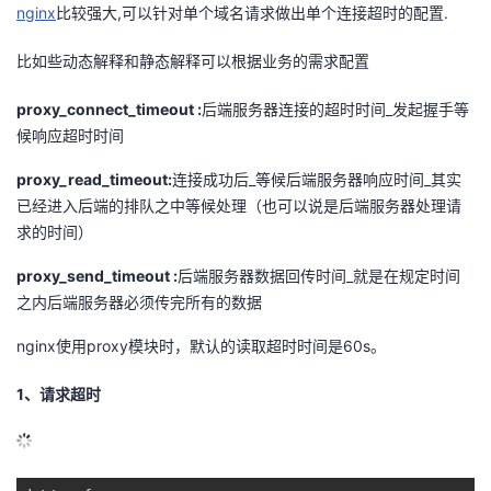
nginx
比较强大,可以针对单个域名请求做出单个连接超时的配置.
的
Programs
发
者
比如些动态解释和静态解释可以根据业务的需求配置
支
者
我
proxy_connect_timeout :
后端服务器连接的超时时间_发起握手等
候响应超时时间
持
学
的
我
proxy_read_timeout:
连接成功后_等候后端服务器响应时间_其实
我
堂
博
的
我
已经进入后端的排队之中等候处理（也可以说是后端服务器处理请
求的时间）
的
我
客
论
的
我
我
proxy_send_timeout :
后端服务器数据回传时间_就是在规定时间
技
的
之内后端服务器必须传完所有的数据
坛
圈
的
我
的
我
nginx使用proxy模块时，默认的读取超时时间是60s。
术
云
子
直
的
我
课
的
我
1、请求超时
支
声
播
活
的
程
认
的
我
持
建
动
关
证
实
的