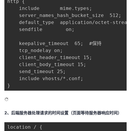
http {

议
注
验
收
    include       mime.types;

    server_names_hash_bucket_size  512;    
藏
    default_type  application/octet-stream;
    sendfile        on;

    keepalive_timeout  65;  #保持

    tcp_nodelay on;

    client_header_timeout 15;

    client_body_timeout 15;

    send_timeout 25;

    include vhosts/*.conf;

}
2、后端服务器处理请求的时间设置（页面等待服务器响应时间）
location / {
