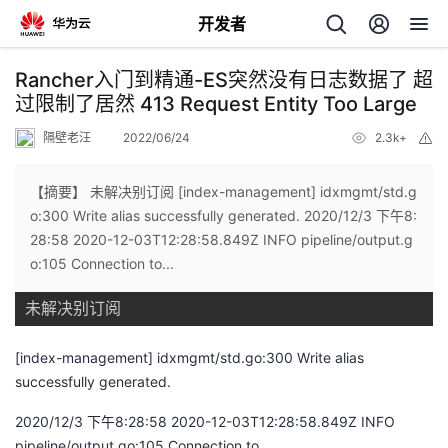
开发者
返
Rancher入门到精通-ES突然没有日志数据了 超
回
过限制了居然 413 Request Entity Too Large
隔壁老汪
2022/06/24
2.3k+
举
报
【摘要】 未解决别订阅 [index-management] idxmgmt/std.g
o:300 Write alias successfully generated. 2020/12/3 下午8:
个
28:58 2020-12-03T12:28:58.849Z INFO pipeline/output.g
o:105 Connection to...
我
人
未解决别订阅
我
的
主
[index-management] idxmgmt/std.go:300 Write alias
successfully generated.
我
的
开
页
2020/12/3 下午8:28:58 2020-12-03T12:28:58.849Z INFO
我
的
开
发
pipeline/output.go:105 Connection to