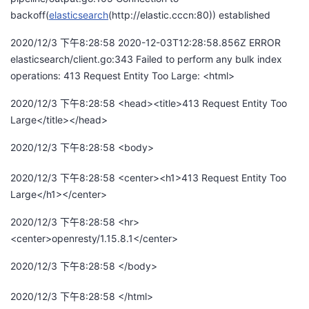
backoff(
elasticsearch
(http://elastic.cccn:80)) established
的
Programs
发
者
2020/12/3 下午8:28:58 2020-12-03T12:28:58.856Z ERROR
支
者
我
elasticsearch/client.go:343 Failed to perform any bulk index
operations: 413 Request Entity Too Large: <html>
持
学
的
我
2020/12/3 下午8:28:58 <head><title>413 Request Entity Too
Large</title></head>
我
堂
博
的
我
2020/12/3 下午8:28:58 <body>
的
我
客
论
的
我
我
2020/12/3 下午8:28:58 <center><h1>413 Request Entity Too
技
的
坛
圈
的
我
的
我
Large</h1></center>
2020/12/3 下午8:28:58 <hr>
术
云
子
直
的
我
课
的
我
<center>openresty/1.15.8.1</center>
支
声
播
活
的
程
认
的
我
2020/12/3 下午8:28:58 </body>
持
建
动
关
证
实
的
2020/12/3 下午8:28:58 </html>