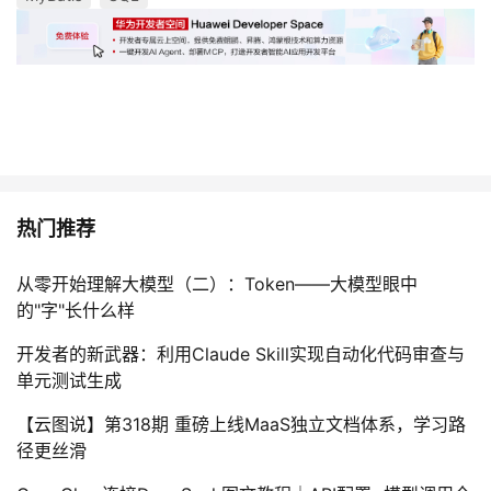
我
注
的
开
的
Programs
发
支
者
持
学
热门推荐
我
堂
从零开始理解大模型（二）：Token——大模型眼中
的
我
我
的"字"长什么样
技
的
的
我
开发者的新武器：利用Claude Skill实现自动化代码审查与
单元测试生成
术
云
课
的
我
【云图说】第318期 重磅上线MaaS独立文档体系，学习路
支
声
径更丝滑
程
认
的
我