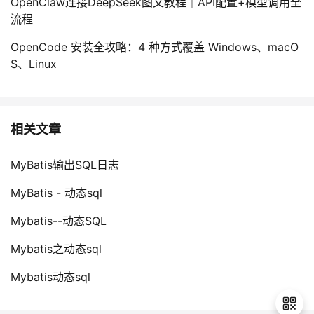
OpenClaw连接DeepSeek图文教程｜API配置+模型调用全
持
建
证
实
的
流程
议
验
收
OpenCode 安装全攻略：4 种方式覆盖 Windows、macO
S、Linux
藏
相关文章
MyBatis输出SQL日志
MyBatis - 动态sql
Mybatis--动态SQL
Mybatis之动态sql
Mybatis动态sql