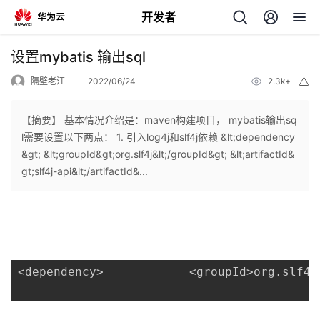
开发者
返
设置mybatis 输出sql
回
隔壁老汪
2022/06/24
2.3k+
举
报
【摘要】 基本情况介绍是：maven构建项目， mybatis输出sq
l需要设置以下两点： 1. 引入log4j和slf4j依赖 &lt;dependency
&gt; &lt;groupId&gt;org.slf4j&lt;/groupId&gt; &lt;artifactId&
个
gt;slf4j-api&lt;/artifactId&...
我
人
的
主
<
dependency
>
<
groupId
>
org
.
slf4j
开
页
发