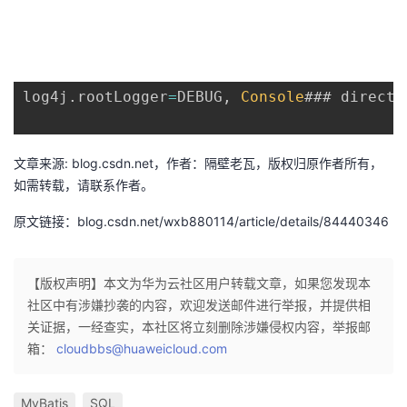
者
我
log4j
.
rootLogger
=
DEBUG
,
Console
### direct 
的
我
文章来源: blog.csdn.net，作者：隔壁老瓦，版权归原作者所有，
博
的
我
如需转载，请联系作者。
客
论
的
我
原文链接：blog.csdn.net/wxb880114/article/details/84440346
坛
圈
的
我
【版权声明】本文为华为云社区用户转载文章，如果您发现本
子
直
的
我
社区中有涉嫌抄袭的内容，欢迎发送邮件进行举报，并提供相
关证据，一经查实，本社区将立刻删除涉嫌侵权内容，举报邮
我
播
活
的
箱：
cloudbbs@huaweicloud.com
我
动
关
的
MyBatis
SQL