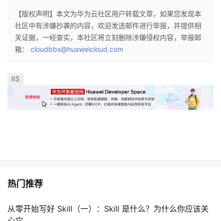
【版权声明】本文为华为云社区用户转载文章，如果您发现本
的
Programs
发
者
社区中有涉嫌抄袭的内容，欢迎发送邮件进行举报，并提供相
关证据，一经查实，本社区将立刻删除涉嫌侵权内容，举报邮
支
者
我
箱：
cloudbbs@huaweicloud.com
持
学
的
我
IIS
我
堂
博
的
我
的
我
客
论
的
我
我
技
的
坛
圈
的
我
的
我
术
云
子
直
的
我
课
的
我
支
声
热门推荐
播
活
的
程
认
的
我
持
建
动
关
证
实
的
从零开始写好 Skill（一）：Skill 是什么？为什么你应该关
心它