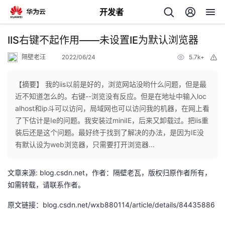
开发者
返
IIS右键不起作用——未设置IE为默认浏览器
回
隔壁老汪
2022/06/24
5.7k+
举
报
【摘要】 我的iis以前是好的，浏览网站没哟什么问题，但是最
近不知道怎么的。右键--浏览没有反应。但是在地址中输入loc
alhost和ip斗可以访问，局域网也可以访问我的机器，在网上看
个
了下估计是Ie的问题。我安装过miniIE，后来又卸载过。把iis重
装后还是这个问题。最好终于找到了解决的办法，是因为IE没
我
人
有默认设为web浏览器，只需要打开浏览器...
我
的
主
文章来源: blog.csdn.net，作者：隔壁老瓦，版权归原作者所有，
如需转载，请联系作者。
我
的
开
页
原文链接：blog.csdn.net/wxb880114/article/details/84435886
我
的
开
发