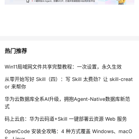
持
建
证
实
的
议
验
收
藏
热门推荐
Win11局域网文件共享完整教程：一次设置，永久生效
从零开始写好 Skill（四）：写 Skill 太费劲？让 skill-creat
or 来帮你
华为云数据库全系AI升级，拥抱Agent-Native数据库新范
式
码上云启：华为云码道+Skill 一键部署云资源 Web 服务
OpenCode 安装全攻略：4 种方式覆盖 Windows、macO
S、Linux