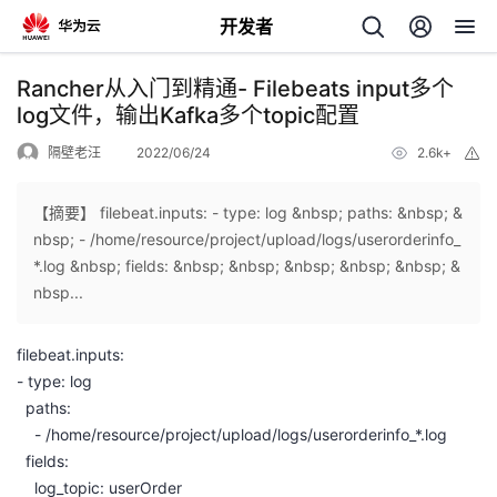
开发者
返
Rancher从入门到精通- Filebeats input多个
回
log文件，输出Kafka多个topic配置
隔壁老汪
2022/06/24
2.6k+
举
报
【摘要】 filebeat.inputs: - type: log &nbsp; paths: &nbsp; &
nbsp; - /home/resource/project/upload/logs/userorderinfo_
个
*.log &nbsp; fields: &nbsp; &nbsp; &nbsp; &nbsp; &nbsp; &
nbsp...
我
人
filebeat.inputs:
的
主
- type: log
paths:
开
页
- /home/resource/project/upload/logs/userorderinfo_*.log
fields:
发
log_topic: userOrder