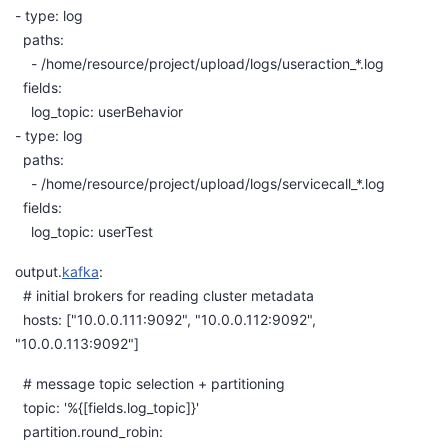
- type: log
者
paths:
- /home/resource/project/upload/logs/useraction_*.log
我
fields:
log_topic: userBehavior
的
我
- type: log
paths:
博
的
我
- /home/resource/project/upload/logs/servicecall_*.log
fields:
客
论
的
我
log_topic: userTest
output.
kafka
:
坛
圈
的
我
# initial brokers for reading cluster metadata
hosts: ["10.0.0.111:9092", "10.0.0.112:9092",
子
直
的
我
"10.0.0.113:9092"]
我
播
活
的
# message topic selection + partitioning
topic: '%{[fields.log_topic]}'
我
动
关
的
partition.round_robin: