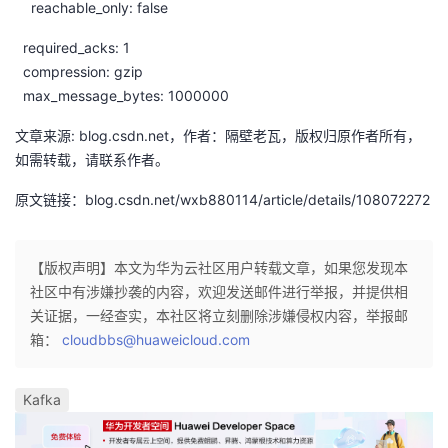
reachable_only: false
我
注
的
开
required_acks: 1
的
Programs
发
compression: gzip
max_message_bytes: 1000000
支
者
文章来源: blog.csdn.net，作者：隔壁老瓦，版权归原作者所有，
如需转载，请联系作者。
持
学
原文链接：blog.csdn.net/wxb880114/article/details/108072272
我
堂
的
我
【版权声明】本文为华为云社区用户转载文章，如果您发现本
我
社区中有涉嫌抄袭的内容，欢迎发送邮件进行举报，并提供相
技
的
关证据，一经查实，本社区将立刻删除涉嫌侵权内容，举报邮
的
我
箱：
cloudbbs@huaweicloud.com
术
云
课
的
我
Kafka
支
声
程
认
的
我