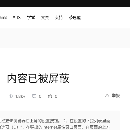
rams
社区
学堂
大赛
支持
茶思屋
，内容已被屏蔽
举报
8
1.8k+
0
0
，然后点击IE浏览器右上角的设置按钮。 2、在设置的下拉列表里面
ernet选项（O）”，在弹出的Internet属性窗口页面，在页面的上方