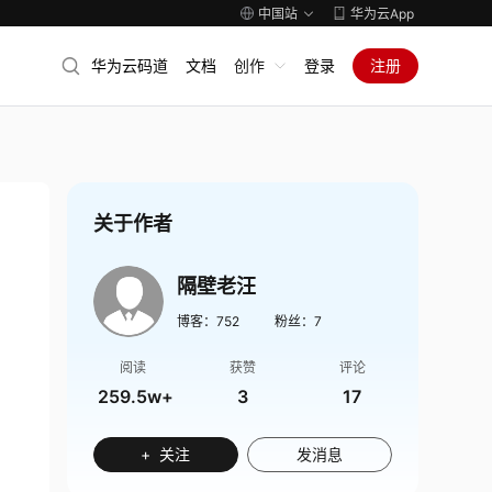
中国站
华为云App
华为云码道
文档
创作
登录
注册
关于作者
隔壁老汪
博客：
752
粉丝：
7
阅读
获赞
评论
259.5w+
3
17
+ 关注
发消息