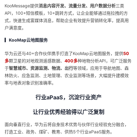
KooMessage提供
消息内容开发、流量分发、用户数据分析
三类
API，100+短信模板，10+跳转方式，让企业能够通过拖拉拽的方
式，快速生成富媒体消息，帮助企业有效提升营销转化率，提高用
户满意度。
▎KooMap云地图服务
华为云还与40+合作伙伴携手打造了KooMap云地图服务，提供
50
多
颗卫星的对地观测遥感数据、
400多
种地物分析API，可广泛服务
于
智慧城市、资源监测、物流、出行
等领域，应用于导航地图、森
林防火、应急监测、土地管理、农业监测等场景，大幅提升建模效
率与地表对象识别准确率。
行业aPaaS，沉淀行业资产
让行业优秀经验得以广泛复制
面向垂直行业，华为云将自身技术优势与伙伴行业经验充分融合，
打造工业、政务、
煤矿、教育、供热
5个行业aPaaS服务。