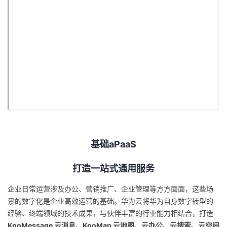
我
注
的
开
的
Programs
发
支
者
持
学
我
堂
的
我
我
基础aPaaS
技
的
的
我
打造一站式通用服务
术
云
课
的
我
企业日常运营涉及办公、营销推广、企业管理等方方面面，这些场
景的数字化是企业高效运营的基础。华为云将华为自身数字转型的
支
声
程
认
的
我
经验、终端领域的技术成果，与伙伴丰富的行业能力相结合，打造
KooMessage 云消息、KooMap 云地图、云办公、云搜索、云空间