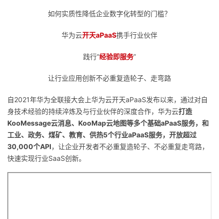
如何实质性降低企业数字化转型的门槛？
者
华为云
开天aPaaS
携手行业伙伴
我
践行“
经验即服务
”
的
我
让行业应用创新不必重复造轮子、走弯路
博
的
我
自2021年华为全联接大会上华为云开天aPaaS发布以来，通过对自
身技术经验的持续淬炼及与行业伙伴的深度合作，华为云
客
论
的
我
打造
KooMessage云消息、KooMap云地图等多个基础aPaaS服务，和
工业、政务、煤矿、教育、供热5个行业aPaaS服务，开放超过
坛
圈
的
我
30,000个API
，让企业开发者不必重复造轮子、不必重复走弯路，
快速实现行业SaaS创新。
子
直
的
我
我
播
活
的
我
动
关
的