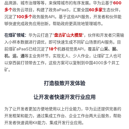
品溯源、城市治理等等，来保障城市的有序发展。华为云基于
600
多个
政务云项目，构建了政务aPaaS，汇聚全国
60多家
生态伙伴，
沉淀了
100多个
政务服务API。基于这些API服务，开发者和伙伴能
够快速完成政务应用创新，帮助政府更高效地管理城市。
在煤矿领域：
华为云打造了“
盘古矿山大模型
”，伙伴和开发者只需输
入小样本数据进行调优，即可快速生成不同矿山场景的AI服务。目
前煤矿aPaaS已经沉淀了
18个
机器视觉类API，覆盖矿山
采、掘、
机、运、通
等主业务环节，实现无人、少人作业，让煤矿工人也可
以穿西装打领带去工作，这些方案可以复制到中国4000多个井工
矿。
打造极致开发体验
让开发者快速开发行业应用
为了让开发者更加方便地使用以上行业能力，华为云还提供完善的
开发框架和能力，通过集成工作台、企业工作台两大云服务，帮助
开发者快速调用Kit能力、集成开发行业应用。