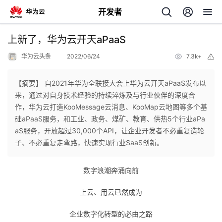
开发者
返
上新了，华为云开天aPaaS
回
华为云头条
2022/06/24
7.3k+
举
报
【摘要】 自2021年华为全联接大会上华为云开天aPaaS发布以
来，通过对自身技术经验的持续淬炼及与行业伙伴的深度合
作，华为云打造KooMessage云消息、KooMap云地图等多个基
个
础aPaaS服务，和工业、政务、煤矿、教育、供热5个行业aPa
aS服务，开放超过30,000个API，让企业开发者不必重复造轮
我
人
子、不必重复走弯路，快速实现行业SaaS创新。
的
主
数字浪潮奔涌向前
开
页
上云、用云已然成为
企业数字化转型的必由之路
发