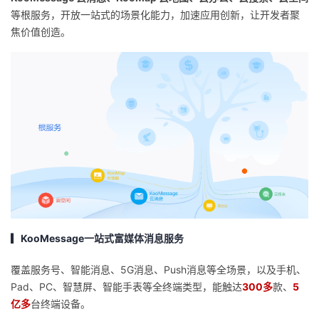
持
建
证
实
的
等根服务，开放一站式的场景化能力，加速应用创新，让开发者聚
焦价值创造。
议
验
收
藏
▎KooMessage一站式富媒体消息服务
覆盖服务号、智能消息、5G消息、Push消息等全场景，以及手机、
Pad、PC、智慧屏、智能手表等全终端类型，能触达
300多
款、
5
亿多
台终端设备。