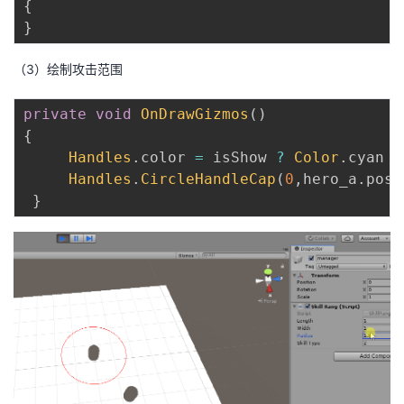
{
}
（3）绘制攻击范围
private
void
OnDrawGizmos
(
)
{
Handles
.
color 
=
 isShow 
?
Color
.
cyan 
:
Handles
.
CircleHandleCap
(
0
,
hero_a
.
posi
}