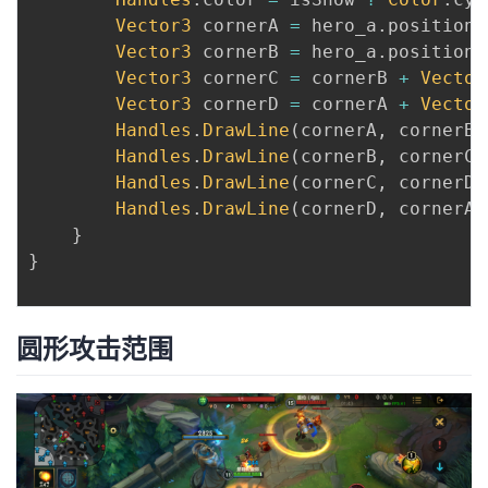
Vector3
 cornerA 
=
 hero_a
.
position 
Vector3
 cornerB 
=
 hero_a
.
position 
Vector3
 cornerC 
=
 cornerB 
+
Vector
Vector3
 cornerD 
=
 cornerA 
+
Vector
Handles
.
DrawLine
(
cornerA
,
 cornerB
)
Handles
.
DrawLine
(
cornerB
,
 cornerC
)
Handles
.
DrawLine
(
cornerC
,
 cornerD
)
Handles
.
DrawLine
(
cornerD
,
 cornerA
)
}
}
圆形攻击范围