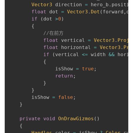
Vector3
 direction 
=
 hero_b
.
positio
float
 dot 
=
Vector3
.
Dot
(
forward
,
di
if
(
dot 
>
0
)
{
//在前方
float
 vertical 
=
Vector3
.
Proje
float
 horizontal 
=
Vector3
.
Pro
if
(
vertical 
<=
 width 
&&
 horiz
{
                isShow 
=
true
;
return
;
}
}
        isShow 
=
false
;
}
private
void
OnDrawGizmos
(
)
{
Handles
.
color 
=
 isShow 
?
Color
.
cya