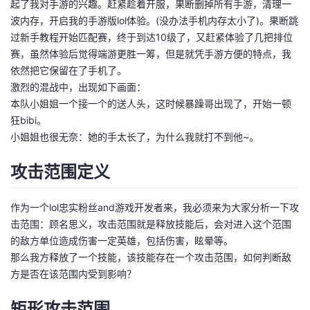
起了我对手游的兴趣。赶紧趁着开服，果断删掉所有手游，清理一
波内存，开启我的手游版lol体验。(没办法手机内存太小了)。果断跳
者
过新手教程开始匹配赛，终于到达10级了，又赶紧体验了几把排位
赛，虽然体验后觉得端游更胜一筹，但是就凭手游方便的特点，我
我
依然把它保留在了手机了。
激烈的混战中，出现如下画面：
的
我
本队小姐姐一个接一个的送人头，这时候暴躁哥出现了，开始一顿
狂bibi。
博
的
我
小姐姐也很无奈：她的手太长了，为什么我就打不到他~。
客
论
的
我
攻击范围定义
坛
圈
的
我
作为一个lol忠实粉丝and游戏开发者来，我必须来为大家分析一下攻
子
直
的
我
击范围：顾名思义，攻击范围就是释放技能后，会对进入这个范围
的敌方单位造成伤害一定英雄，包括伤害，眩晕等。
我
播
活
的
那么我方释放了一个技能，该技能存在一个攻击范围，如何判断敌
方是否在该范围内受到影响？
我
动
关
的
矩形攻击范围