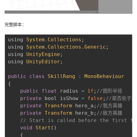
完整脚本：
using 
System
.
Collections
;
using 
System
.
Collections
.
Generic
;
using 
UnityEngine
;
using 
UnityEditor
;
public
class
SkillRang
:
MonoBehaviour
{
public
float
 radius 
=
1f
;
//圆形半径
private
 bool isShow 
=
false
;
//是否处于
private
Transform
 hero_a
;
//我方英雄
private
Transform
 hero_b
;
//敌方英雄
// Start is called before the first fr
void
Start
(
)
{