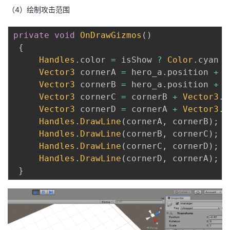
（4）绘制攻击范围
private
void
OnDrawGizmos
(
)
{
Handles
.
color 
=
 isShow 
?
Color
.
cyan 
:
Vector3
 cornerA 
=
 hero_a
.
position 
+
V
Vector3
 cornerB 
=
 hero_a
.
position 
+
V
Vector3
 cornerC 
=
 cornerB 
+
Vector3
.
f
Vector3
 cornerD 
=
 cornerA 
+
Vector3
.
f
Handles
.
DrawLine
(
cornerA
,
 cornerB
)
;
Handles
.
DrawLine
(
cornerB
,
 cornerC
)
;
Handles
.
DrawLine
(
cornerC
,
 cornerD
)
;
Handles
.
DrawLine
(
cornerD
,
 cornerA
)
;
}