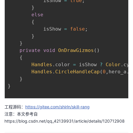
            isShow 
=
true
;
}
else
{
            isShow 
=
false
;
}
}
private
void
OnDrawGizmos
(
)
{
Handles
.
color 
=
 isShow 
?
Color
.
cya
Handles
.
CircleHandleCap
(
0
,
hero_a
.
p
}
}
工程源码：
https://gitee.com/shirln/skill-rang
注意：本文参考自
https://blog.csdn.net/qq_42139931/article/details/120712908