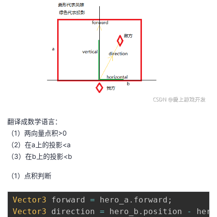
持
建
证
实
的
议
验
收
藏
翻译成数学语言：
（1）两向量点积>0
（2）在a上的投影<a
（3）在b上的投影<b
（1）点积判断
Vector3
 forward 
=
 hero_a
.
forward
;
Vector3
 direction 
=
 hero_b
.
position 
-
 hero