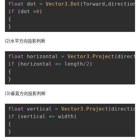
float
 dot 
=
Vector3
.
Dot
(
forward
,
direction
)
if
(
dot 
>
0
)
{
}
(2)水平方向投影判断
float
 horizontal 
=
Vector3
.
Project
(
directi
if
(
horizontal 
<=
 length
/
2
)
{
}
(3)垂直方向投影判断
float
 vertical 
=
Vector3
.
Project
(
direction
if
(
vertical 
<=
 width
)
{
}