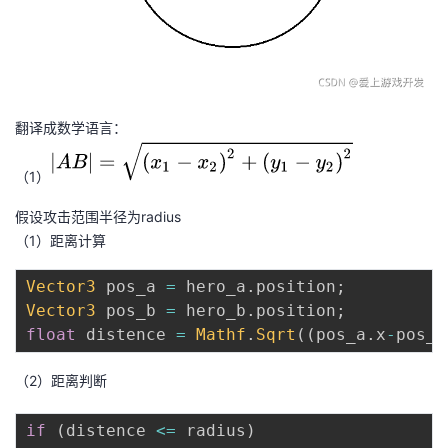
翻译成数学语言：
（1）
假设攻击范围半径为radius
（1）距离计算
Vector3
 pos_a 
=
 hero_a
.
position
;
Vector3
 pos_b 
=
 hero_b
.
position
;
float
 distence 
=
Mathf
.
Sqrt
(
(
pos_a
.
x
-
pos_b
（2）距离判断
if
(
distence 
<=
 radius
)