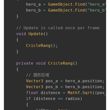
        hero_a 
=
GameObject
.
Find
(
"hero_a"
)
        hero_b 
=
GameObject
.
Find
(
"hero_b"
)
}
// Update is called once per frame
void
Update
(
)
{
CricleRang
(
)
;
}
private
void
CricleRang
(
)
{
// 圆形区域
Vector3
 pos_a 
=
 hero_a
.
position
;
Vector3
 pos_b 
=
 hero_b
.
position
;
float
 distence 
=
Mathf
.
Sqrt
(
(
pos_a
if
(
distence 
<=
 radius
)
{