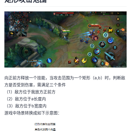
我
注
的
开
的
Programs
发
支
者
持
学
我
堂
的
我
向正前方释放一个技能，当攻击范围为一个矩形（a,b）时，判断敌
我
方是否受到伤害，需满足三个条件
技
的
（1）敌方位于我放方正前方
的
我
（2）敌方位于a长度内
术
云
（3）敌方位于b宽度内
课
的
我
游戏中场景转换成如下示意图：
支
声
程
认
的
我