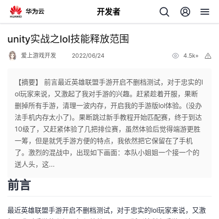
开发者
返
unity实战之lol技能释放范围
回
爱上游戏开发
2022/06/24
4.5k+
举
报
【摘要】 前言最近英雄联盟手游开启不删档测试，对于忠实的l
ol玩家来说，又激起了我对手游的兴趣。赶紧趁着开服，果断
删掉所有手游，清理一波内存，开启我的手游版lol体验。(没办
个
法手机内存太小了)。果断跳过新手教程开始匹配赛，终于到达
10级了，又赶紧体验了几把排位赛，虽然体验后觉得端游更胜
我
人
一筹，但是就凭手游方便的特点，我依然把它保留在了手机
了。激烈的混战中，出现如下画面：本队小姐姐一个接一个的
的
主
送人头，这...
前言
开
页
最近英雄联盟手游开启不删档测试，对于忠实的lol玩家来说，又激
发