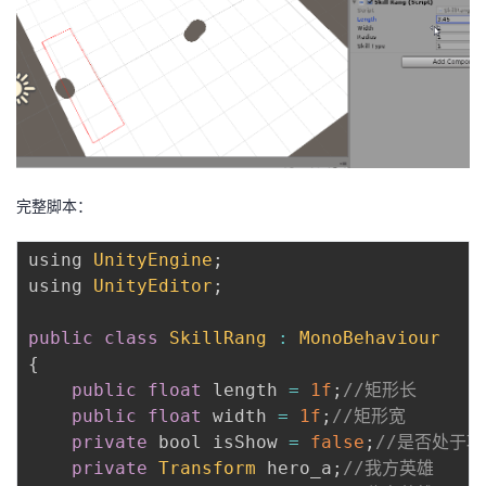
完整脚本：
using 
UnityEngine
;
using 
UnityEditor
;
public
class
SkillRang
:
MonoBehaviour
{
public
float
 length 
=
1f
;
//矩形长
public
float
 width 
=
1f
;
//矩形宽
private
 bool isShow 
=
false
;
//是否处于
private
Transform
 hero_a
;
//我方英雄