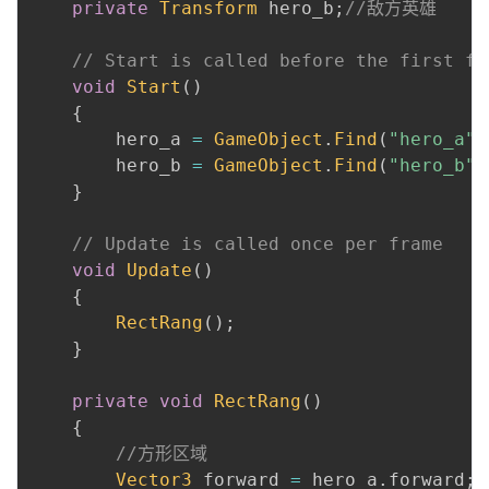
private
Transform
 hero_b
;
//敌方英雄
// Start is called before the first fr
void
Start
(
)
{
        hero_a 
=
GameObject
.
Find
(
"hero_a"
)
        hero_b 
=
GameObject
.
Find
(
"hero_b"
)
}
// Update is called once per frame
void
Update
(
)
{
RectRang
(
)
;
}
private
void
RectRang
(
)
{
//方形区域
Vector3
 forward 
=
 hero_a
.
forward
;