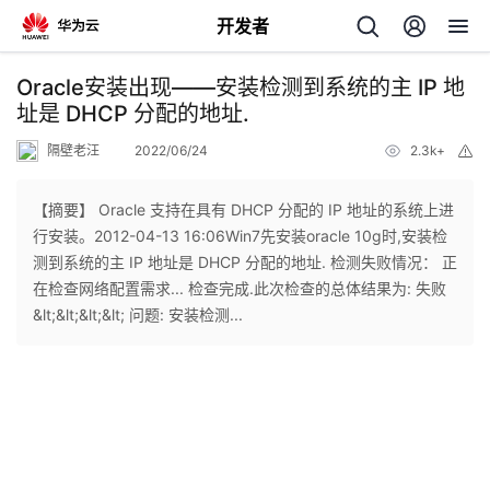
开发者
返
Oracle安装出现——安装检测到系统的主 IP 地
回
址是 DHCP 分配的地址.
隔壁老汪
2022/06/24
2.3k+
举
报
【摘要】 Oracle 支持在具有 DHCP 分配的 IP 地址的系统上进
行安装。2012-04-13 16:06Win7先安装oracle 10g时,安装检
个
测到系统的主 IP 地址是 DHCP 分配的地址. 检测失败情况： 正
在检查网络配置需求... 检查完成.此次检查的总体结果为: 失败
我
人
&lt;&lt;&lt;&lt; 问题: 安装检测...
的
主
开
页
发