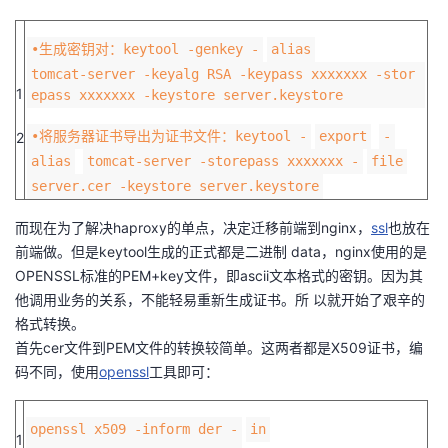
者
•生成密钥对：keytool -genkey -
alias
tomcat-server -keyalg RSA -keypass xxxxxxx -stor
我
1
epass xxxxxxx -keystore server.keystore
的
我
•将服务器证书导出为证书文件：keytool -
export
-
2
alias
tomcat-server -storepass xxxxxxx -
file
博
的
我
server.cer -keystore server.keystore
而现在为了解决haproxy的单点，决定迁移前端到nginx，
客
论
的
我
ssl
也放在
前端做。但是keytool生成的正式都是二进制 data，nginx使用的是
OPENSSL标准的PEM+key文件，即ascii文本格式的密钥。因为其
坛
圈
的
我
他调用业务的关系，不能轻易重新生成证书。所 以就开始了艰辛的
格式转换。
子
直
的
我
首先cer文件到PEM文件的转换较简单。这两者都是X509证书，编
码不同，使用
我
播
活
的
openssl
工具即可：
我
动
关
的
openssl x509 -inform der -
in
1