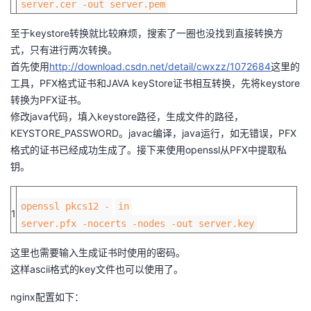
server.cer -out server.pem
我
注
的
开
至于keystore转换就比较麻烦，搜索了一圈也没找到直接转换方
的
Programs
发
式，只有进行两次转换。
首先使用
http://download.csdn.net/detail/cwxzz/1072684
这里的
支
工具，PFX格式证书和JAVA keyStore证书相互转换，先将keystore
者
转换为PFX证书。
持
修改java代码，填入keystore路径，生成文件的路径，
学
KEYSTORE_PASSWORD。javac编译，java运行，如无错误，PFX
格式的证书已经成功生成了。接下来使用openssl从PFX中提取私
我
堂
钥。
的
我
我
openssl pkcs12 -
in
1
技
的
的
我
server.pfx -nocerts -nodes -out server.key
术
云
这里也需要输入生成证书时使用的密码。
课
的
我
这样ascii格式的key文件也可以使用了。
支
声
程
认
的
我
nginx配置如下：