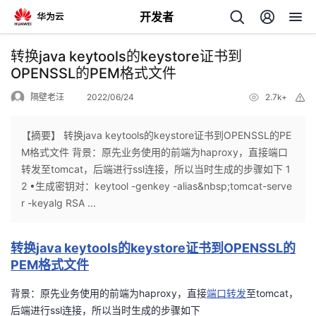
开发者
返
转换java keytools的keystore证书到
回
OPENSSL的PEM格式文件
隔壁老汪
2022/06/24
2.7k+
举
报
【摘要】 转换java keytools的keystore证书到OPENSSL的PE
M格式文件 背景：原先业务使用的前端为haproxy，直接端口
个
转发至tomcat，后端进行ssl连接，所以当时生成的步骤如下 1
2 •生成密钥对：keytool -genkey -alias&nbsp;tomcat-serve
我
人
r -keyalg RSA ...
的
主
转换java keytools的keystore证书到OPENSSL的
PEM格式文件
开
页
背景：原先业务使用的前端为haproxy，直接
端口转发
至tomcat，
发
后端进行ssl连接，所以当时生成的步骤如下