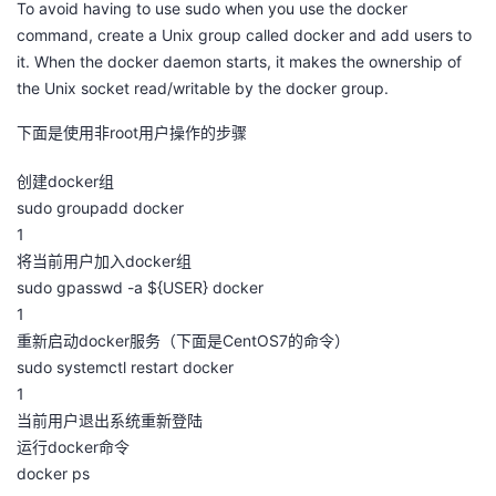
To avoid having to use sudo when you use the docker
command, create a Unix group called docker and add users to
者
it. When the docker daemon starts, it makes the ownership of
the Unix socket read/writable by the docker group.
我
下面是使用非root用户操作的步骤
的
我
创建docker组
博
的
我
sudo groupadd docker
1
客
论
的
我
将当前用户加入docker组
sudo gpasswd -a ${USER} docker
坛
圈
的
我
1
重新启动docker服务（下面是CentOS7的命令）
子
直
的
我
sudo systemctl restart docker
1
我
播
活
的
当前用户退出系统重新登陆
运行docker命令
我
动
关
的
docker ps