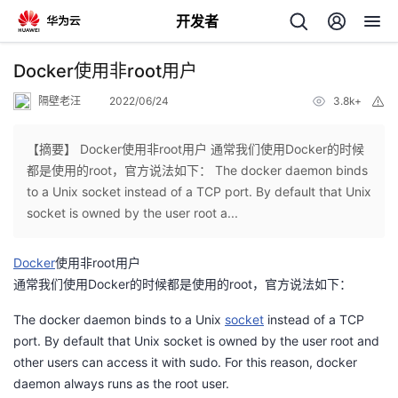
开发者
返
Docker使用非root用户
回
隔壁老汪
2022/06/24
3.8k+
举
报
【摘要】 Docker使用非root用户 通常我们使用Docker的时候
都是使用的root，官方说法如下： The docker daemon binds
to a Unix socket instead of a TCP port. By default that Unix
个
socket is owned by the user root a...
我
人
Docker
使用非root用户
通常我们使用Docker的时候都是使用的root，官方说法如下：
的
主
The docker daemon binds to a Unix
socket
instead of a TCP
port. By default that Unix socket is owned by the user root and
开
页
other users can access it with sudo. For this reason, docker
daemon always runs as the root user.
发