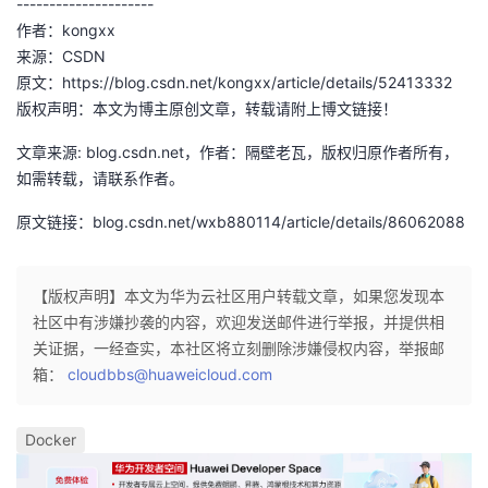
---------------------
我
注
的
开
作者：kongxx
来源：CSDN
的
Programs
发
原文：https://blog.csdn.net/kongxx/article/details/52413332
版权声明：本文为博主原创文章，转载请附上博文链接！
支
者
文章来源: blog.csdn.net，作者：隔壁老瓦，版权归原作者所有，
如需转载，请联系作者。
持
学
原文链接：blog.csdn.net/wxb880114/article/details/86062088
我
堂
的
我
我
【版权声明】本文为华为云社区用户转载文章，如果您发现本
社区中有涉嫌抄袭的内容，欢迎发送邮件进行举报，并提供相
技
的
的
我
关证据，一经查实，本社区将立刻删除涉嫌侵权内容，举报邮
箱：
cloudbbs@huaweicloud.com
术
云
课
的
我
Docker
支
声
程
认
的
我