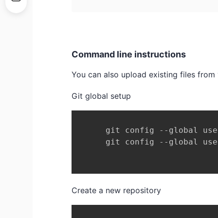
Command line instructions
You can also upload existing files from
Git global setup
      git config --global use
      git config --global use
Create a new repository