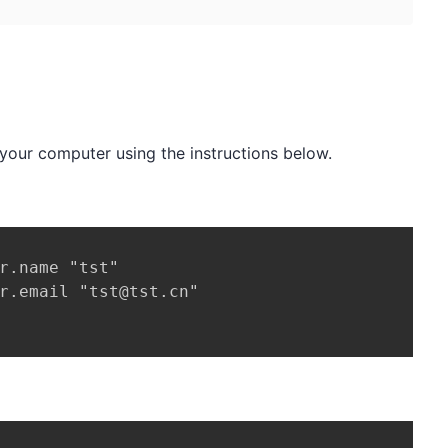
 your computer using the instructions below.
r.name "tst"

r.email "tst@tst.cn"
