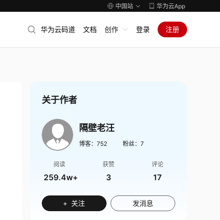
中国站
华为云App
华为云码道
文档
创作
登录
注册
关于作者
隔壁老汪
博客：
752
粉丝：
7
阅读
获赞
评论
259.4w+
3
17
+ 关注
发消息