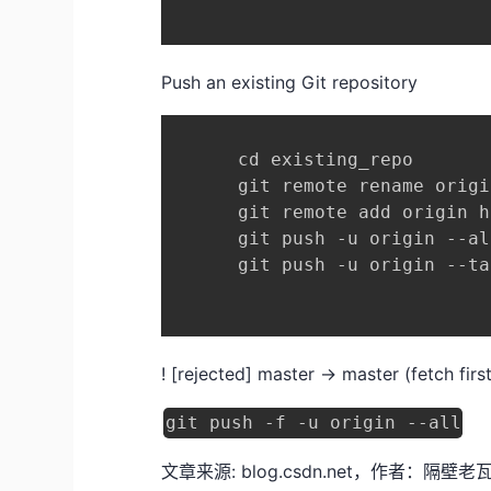
Push an existing Git repository
      cd existing_repo

      git remote rename origi
      git remote add origin h
      git push -u origin --all
      git push -u origin --tag
! [rejected] master -> master (fet
git push -f -u origin --all
文章来源: blog.csdn.net，作者