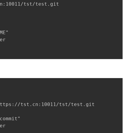
n:10011/tst/test.git

ME"

r

ttps://tst.cn:10011/tst/test.git

commit"

r
