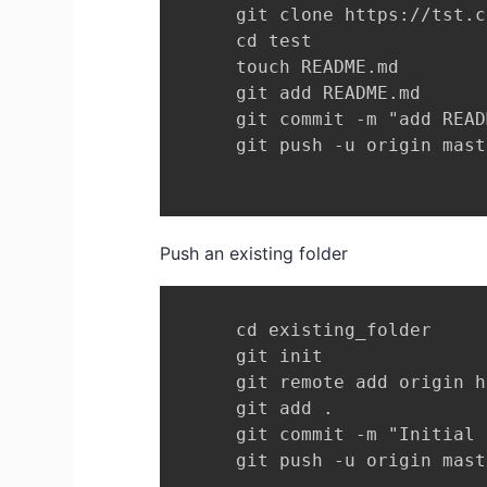
      git clone https://tst.c
      cd test

      touch README.md

      git add README.md

      git commit -m "add READ
      git push -u origin maste
Push an existing folder
      cd existing_folder

      git init

      git remote add origin h
      git add .

      git commit -m "Initial 
      git push -u origin maste