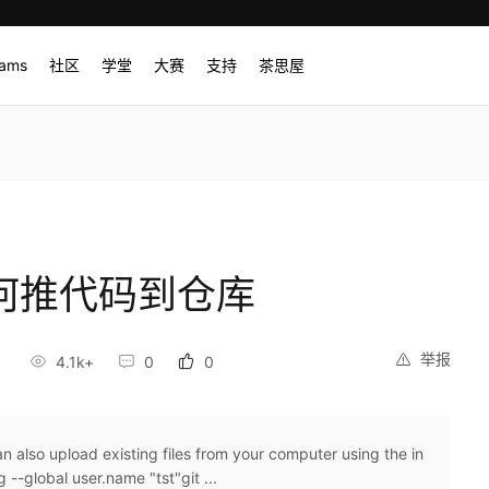
rams
社区
学堂
大赛
支持
茶思屋
如何推代码到仓库
举报
4.1k+
0
0
lso upload existing files from your computer using the in
g --global user.name "tst"git ...