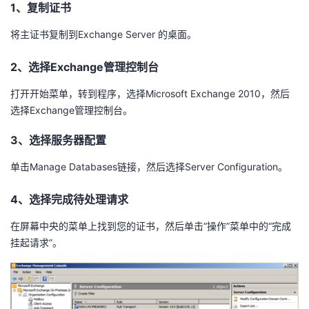
1、复制证书
者
将主证书复制到Exchange Server 的桌面。
我
2、选择Exchange管理控制台
的
我
打开开始菜单，转到程序，选择Microsoft Exchange 2010，然后
选择Exchange管理控制台。
博
的
我
3、选择服务器配置
客
论
的
我
单击Manage Databases链接，然后选择Server Configuration。
坛
圈
的
我
4、选择完成待处理请求
子
直
的
我
在屏幕中央的菜单上找到您的证书，然后单击“操作”菜单中的“完成
挂起请求”。
我
播
活
的
我
动
关
的