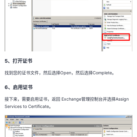
我
注
的
开
的
Programs
发
支
者
持
学
5、打开证书
我
堂
找到您的证书文件，然后选择Open，然后选择Complete。
的
我
我
6、启用证书
技
的
的
我
接下来，需要启用证书，返回 Exchange管理控制台并选择Assign
Services to Certificate。
术
云
课
的
我
支
声
程
认
的
我