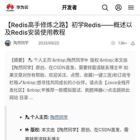
开发者
返
【Redis高手修炼之路】初学Redis——概述以
回
及Redis安装使用教程
陶然同学
2022/06/22
1.9k+
举
报
【摘要】 💂 个人主页:&nbsp;陶然同学🤟 版权:&nbsp;本文由
【陶然同学】原创、在CSDN首发、需要转载请联系博主💬 如
个
果文章对你有帮助、欢迎关注、点赞、收藏(一键三连)和订阅专
栏哦💅&nbsp;想寻找共同成长的小伙伴，请点击【Java全栈开
我
人
发社区】&nbsp;💬推荐一款模拟面试、刷题神器👉点击跳转此
网站 目录 ...
我
的
主
💂 个人主页:
陶然同学
我
的
开
页
🤟 版权:
本文由【陶然同学】原创、在CSDN首发、需
我
的
开
发
要转载请联系博主