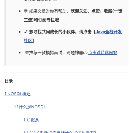
的
Programs
发
者
💬 如果文章对你有帮助、
欢迎关注、点赞、收藏(一键
三连)和订阅专栏哦
支
者
我
💅
想寻找共同成长的小伙伴，请点击【
Java全栈开发
持
学
的
我
社区
】
💬推荐一款模拟面试、刷题神器👉
点击跳转此网站
我
堂
博
的
我
的
我
客
论
的
我
我
目录
技
的
坛
圈
的
我
的
我
1.NOSQL概述
术
云
子
直
的
我
课
的
我
1.1什么是NOSQL
支
声
播
活
的
程
认
的
我
1.1.1概念
持
建
动
关
证
实
的
1.1.2非关系数据库存储什么样的数据呢？