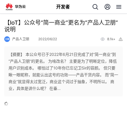
开发者
返
【IoT】公众号“简一商业”更名为“产品人卫朋”
回
说明
产品人卫朋
2022/06/22
8.1k+
举
报
【摘要】 本公众号已于2022年6月21日完成了对“简一商业”到
“产品人卫朋”的更名。 为啥改名？ 主要是为了明晰定位，降低
个
用户识别成本。 哪怕过了10年你已忘记卫Sir的容颜。 但只要
瞅一眼昵称，就能认出这号的功效——产品干货内容。 而“简一
我
人
商业”就显得太过宽泛，商业这个词过于抽象，不明所以。 商
业，具体是讲什么呢？ 在垂...
我
的
主
我
的
开
页
我
的
开
发