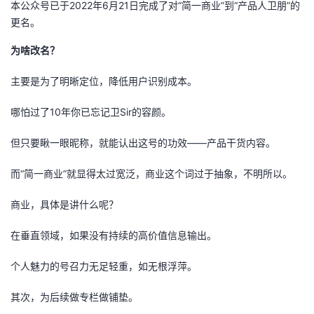
本公众号已于2022年6月21日完成了对“简一商业”到“产品人卫朋”的
的
更名。
Programs
发
者
为啥改名？
支
者
我
主要是为了明晰定位，降低用户识别成本。
持
学
的
我
哪怕过了10年你已忘记卫Sir的容颜。
我
堂
博
的
我
但只要瞅一眼昵称，就能认出这号的功效——产品干货内容。
的
我
客
论
的
我
我
而“简一商业”就显得太过宽泛，商业这个词过于抽象，不明所以。
技
的
坛
圈
的
我
的
我
商业，具体是讲什么呢？
术
云
子
直
的
我
课
的
我
在垂直领域，如果没有持续的高价值信息输出。
支
声
播
活
的
程
认
的
我
个人魅力的号召力无足轻重，如无根浮萍。
持
建
动
关
证
实
的
其次，为后续做专栏做铺垫。