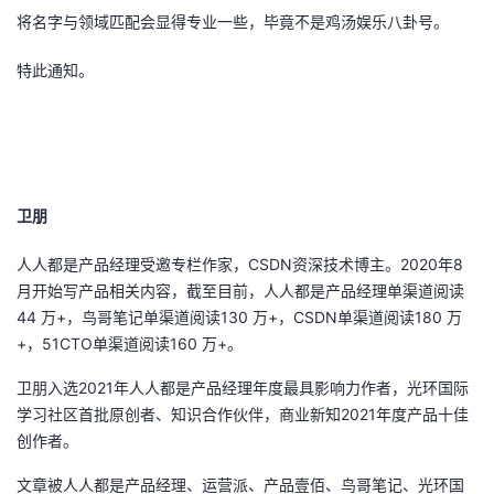
议
将名字与领域匹配会显得专业一些，毕竟不是鸡汤娱乐八卦号。
注
验
收
特此通知。
藏
卫朋
人人都是产品经理受邀专栏作家，CSDN资深技术博主。2020年8
月开始写产品相关内容，截至目前，人人都是产品经理单渠道阅读
44 万+，鸟哥笔记单渠道阅读130 万+，CSDN单渠道阅读180 万
+，51CTO单渠道阅读160 万+。
卫朋入选2021年人人都是产品经理年度最具影响力作者，光环国际
学习社区首批原创者、知识合作伙伴，商业新知2021年度产品十佳
创作者。
文章被人人都是产品经理、运营派、产品壹佰、鸟哥笔记、光环国