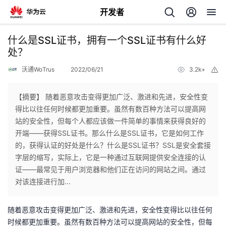
开发者
返
什么是SSL证书，拥有一个SSL证书有什么好
回
处？
沃通WoTrus
2022/06/21
3.2k+
举
报
【摘要】 随着恶意攻击变得更加广泛、激进和先进，安全性变
得比以往任何时候都更加重要。虽然有数百种方法可以提高网
个
站的安全性，但每个人都应该做一件简单的事情来获得良好的
开端——获得SSL证书。那么什么是SSL证书，它是如何工作
我
人
的，获得认证的好处是什么？什么是SSL证书？SSL是安全套接
字层的缩写，实际上，它是一种通过互联网提供安全连接的认
我
的
主
证——最常见于用户浏览器和他们正在访问的网站之间。通过
对该连接进行加...
我
的
开
页
随着恶意攻击变得更加广泛、激进和先进，安全性变得比以往任何
我
的
开
发
时候都更加重要。虽然有数百种方法可以提高网站的安全性，但每