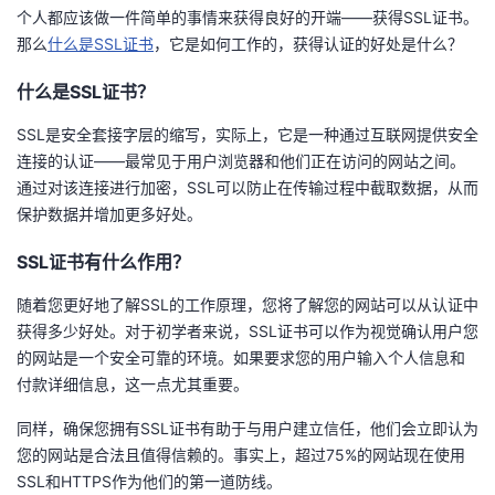
个人都应该做一件简单的事情来获得良好的开端——获得SSL证书。
的
Programs
发
者
那么
什么是SSL证书
，它是如何工作的，获得认证的好处是什么？
支
什么是SSL证书？
者
我
SSL是安全套接字层的缩写，实际上，它是一种通过互联网提供安全
持
学
的
我
连接的认证——最常见于用户浏览器和他们正在访问的网站之间。
通过对该连接进行加密，SSL可以防止在传输过程中截取数据，从而
我
堂
博
的
我
保护数据并增加更多好处。
的
我
客
论
的
我
我
SSL证书有什么作用？
技
的
随着您更好地了解SSL的工作原理，您将了解您的网站可以从认证中
坛
圈
的
我
的
我
获得多少好处。对于初学者来说，SSL证书可以作为视觉确认用户您
术
云
的网站是一个安全可靠的环境。如果要求您的用户输入个人信息和
子
直
的
我
课
的
我
付款详细信息，这一点尤其重要。
支
声
播
活
的
程
认
的
我
同样，确保您拥有SSL证书有助于与用户建立信任，他们会立即认为
您的网站是合法且值得信赖的。事实上，超过75%的网站现在使用
持
建
动
关
证
实
的
SSL和HTTPS作为他们的第一道防线。