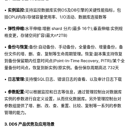
•
实例监控:
支持监控数据库实例OS及DB引擎的关键性能指标，包
括CPU/内存/存储容量使用率、1/O活动、数据库连接数等
•
弹性伸缩:
水平伸缩:增删 shard 分片(最多 16个);垂直伸缩:实例规
格变更，存储空间扩容(最大n*2TB)
•
备份与恢复:
备份:自动备份、手动备份，全量备份、增量备份，备
份文件的增、删、查、复制等生命周期管理。恢复:副本集支持恢复
到备份保留期内任意时间点(Point-In-Time Recovery, PITR)/某个全
量备份时间点，恢复到新实例/原实例。备份保存周期高达 732天
•
日志管理:
支持慢SQL日志、错误日志的查看、以及审计日志下载
•
参数配置:
可以根据监控和日志等信息，通过管理控制台对数据库
实例的参数进行自定义设置，从而优化数据库。另外管理控制台对
参数组提供了增、删、改、查、重置、比较、复制等一系列的参数
管理的能力。
3.
D
DS 产品优势及应用场景