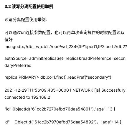
3.2 读写分离配置使用举例
读写分离配置使用举例:
可以通过uri连接参数配置，也可以再单次查询操作的时候配置读取
偏好
mongodb://db_rw_db2:YourPwd_234@IP1:port1,IP2:port2/db2?
authSource=admin&replicaSet=replica&readPreference=secon
daryPreferred
replica:PRIMARY> db.coll1.find().readPref("secondary");
2021-12-29T11:56:09.435+0000 I NETWORK [js] Successfully
connected to 192.168.2
"id":0bjectId("61cc2b7270efbd76daa54891"),"age": 13 }
id" ObjectId("61cc2b7970efbd76daa54892")，"age": 14 }