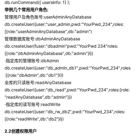
db.runCommand({ userslnfo: 1} );
举例几个常用用户角色:
管理用户及角色账号:userAdminAnyDatabase
db.createUser({user:"user_admin,pwd:"YourPwd_234",roles:
[{role:"userAdminAnyDatabase",db:"admin")
管理数据库账号:dbAdminAnyDatabase
db.createUser(fuser:"dbadmin"pwd:"YourPwd 234"roles:
[{role:"dbAdminAnyDatabase",db:"admin"}l})
·指定库的管理账号:dbAdmin
db.createUser({user:"db_admin_db1",pwd:"YourPwd_234",roles
:[{role:"dbAdmin",db:"db1"}I})
全库的只读账号:readAnyDatabase
db.createUser({user:"db_read",pwd:"YourPwd_234",roles:{role:
"readAnyDatabase",db:"admin"}})
·指定库的读写账号:readWrite
db.createUser({user:"db_rw_db2",pwd:"YourPwd_234",roles:
[{role:"readWrite",db:"db2"}l})
2.2创建权限用户