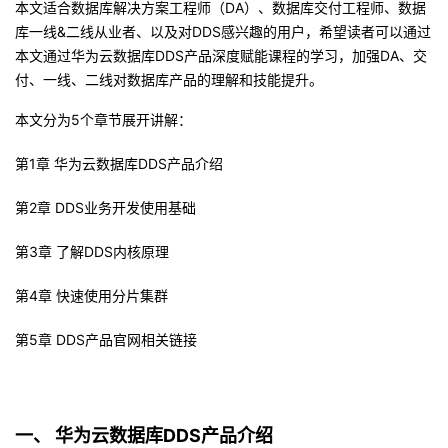
本文适合数据库解决方案工程师（DA）、数据库交付工程师、数据
库一线&二线从业者、以及对DDS感兴趣的用户，希望读者可以通过
者
本文通过华为云数据库DDS产品深度赋能课程的学习，加强DA、交
付、一线、二线对数据库产品的理解和技能提升。
我
本文分为5个章节展开讲解：
的
我
第1章 华为云数据库DDS产品介绍
博
的
我
第2章 DDS业务开发使用基础
客
论
的
我
第3章 了解DDS内核原理
坛
圈
的
我
第4章 快速使用分片集群
子
直
的
我
第5章 DDS产品官网相关链接
我
播
活
的
我
动
关
的
一、
华为云数据库DDS产品介绍