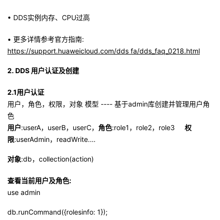
• DDS实例内存、CPU过高
• 更多详情参考官方指南:
https://support.huaweicloud.com/dds fa/dds_faq_0218.html
2.
DDS 用户认
证及创建
2.1
用户认证
用户，角色，权限，对象 模型 ---- 基于admin库创建并管理用户角
色
用户
:userA，userB，userC，
角色
:role1，role2，role3
权
限
:userAdmin，readWrite.…
对象
:db，collection(action)
查看当前用户及角色:
use admin
db.runCommand({rolesinfo: 1});