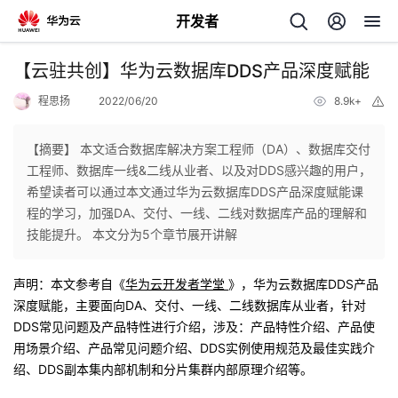
开发者
返
【云驻共创】华为云数据库DDS产品深度赋能
回
程思扬
2022/06/20
8.9k+
举
报
【摘要】 本文适合数据库解决方案工程师（DA）、数据库交付
工程师、数据库一线&二线从业者、以及对DDS感兴趣的用户，
希望读者可以通过本文通过华为云数据库DDS产品深度赋能课
个
程的学习，加强DA、交付、一线、二线对数据库产品的理解和
技能提升。 本文分为5个章节展开讲解
我
人
声明：本文参考自《
华为云开发者学堂
》，华为云数据库DDS产品
的
主
深度赋能，主要面向DA、交付、一线、二线数据库从业者，针对
DDS常见问题及产品特性进行介绍，涉及：产品特性介绍、产品使
开
页
用场景介绍、产品常见问题介绍、DDS实例使用规范及最佳实践介
绍、DDS副本集内部机制和分片集群内部原理介绍等。
发