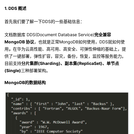
我
注
的
开
1.
D
DS 概述
的
Programs
发
首先我们要了解一下DDS的一些基础信息：
文档数据库 DDS(Document Database Service)
完全兼容
支
者
MongoDB 协议
，也就是正常MongoDB如何使用，DDS就如何使
用
，
在华为云高性能、高可用、高安全、可弹性伸缩的基础上，提
持
学
供了一键部署，弹性扩容，容灾，备份，恢复，监控等服务能力。
目前支持
分片集群(Sharding)、副本集(ReplicaSet)、单节点
我
堂
(Single)
三种部署架构。
的
我
我
MongoDB的数据结构
技
的
的
我
术
云
课
的
我
支
声
程
认
的
我