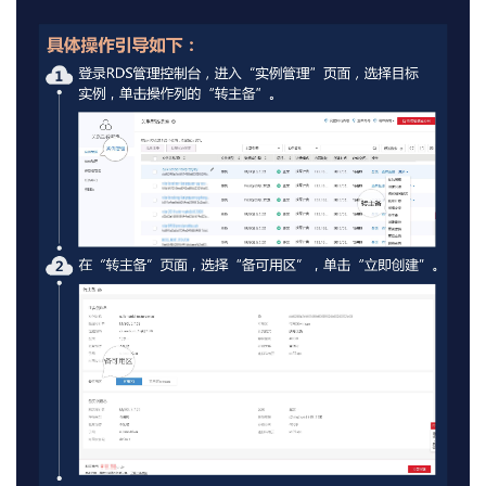
持
建
证
实
的
议
验
收
藏