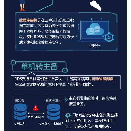
我
注
的
开
的
Programs
发
支
者
持
学
我
堂
的
我
我
技
的
的
我
术
云
课
的
我
支
声
程
认
的
我