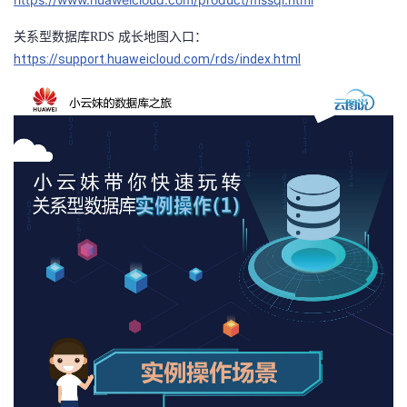
者
：
关系型数据库RDS 成长地图入口
https://support.huaweicloud.com/rds/index.html
我
的
我
博
的
我
客
论
的
我
坛
圈
的
我
子
直
的
我
我
播
活
的
我
动
关
的