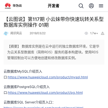
开发者
返
【云图说】第117期 小云妹带你快速玩转关系型
回
数据库实例操作 01期
阅识风云
2019/03/22
1.7w+
举
报
【摘要】 数据库实例是在云中运行的独立数据库环境，它是华
为云关系型数据库（简称RDS）服务的基本构建块。使用RDS
个
管理控制台可以方便地创建和修改数据库实例。
我
人
云数据库MySQL介绍页入
口:
https://www.huaweicloud.com/product/mysql.html
的
主
云数据库PostgreSQL介绍页入
口:
开
https://www.huaweicloud.com/product/pg.html
页
云数据库SQL Server介绍页入口：
发
https://www.huaweicloud.com/product/mssql.html