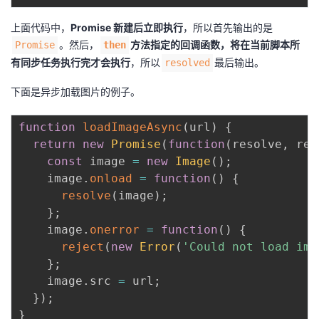
上面代码中，
Promise 新建后立即执行
，所以首先输出的是
。然后，
方法指定的回调函数，将在当前脚本所
Promise
then
有同步任务执行完才会执行
，所以
最后输出。
resolved
下面是异步加载图片的例子。
function
loadImageAsync
(
url
)
{
return
new
Promise
(
function
(
resolve
,
 rej
const
 image 
=
new
Image
(
)
;
    image
.
onload
=
function
(
)
{
resolve
(
image
)
;
}
;
    image
.
onerror
=
function
(
)
{
reject
(
new
Error
(
'Could not load ima
}
;
    image
.
src 
=
 url
;
}
)
;
}