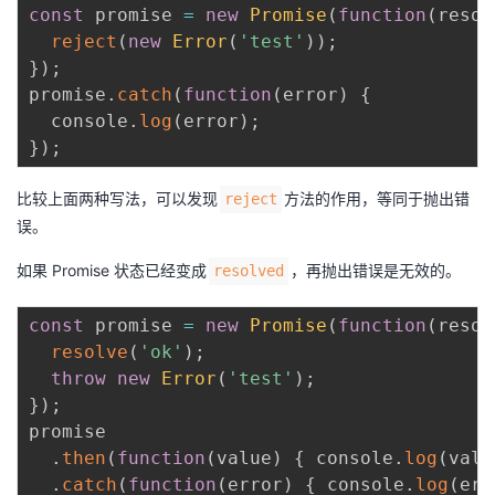
const
 promise 
=
new
Promise
(
function
(
resol
reject
(
new
Error
(
'test'
)
)
;
}
)
;
promise
.
catch
(
function
(
error
)
{
  console
.
log
(
error
)
;
}
)
;
比较上面两种写法，可以发现
方法的作用，等同于抛出错
reject
误。
如果 Promise 状态已经变成
，再抛出错误是无效的。
resolved
const
 promise 
=
new
Promise
(
function
(
resol
resolve
(
'ok'
)
;
throw
new
Error
(
'test'
)
;
}
)
;
promise

.
then
(
function
(
value
)
{
 console
.
log
(
valu
.
catch
(
function
(
error
)
{
 console
.
log
(
err