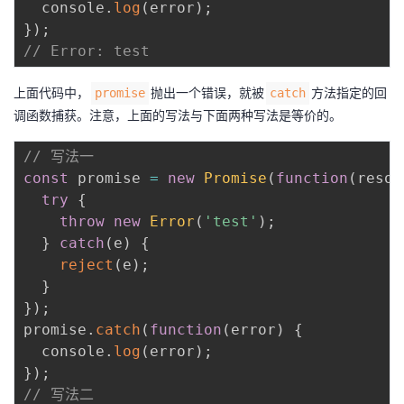
  console
.
log
(
error
)
;
}
)
;
// Error: test
上面代码中，
抛出一个错误，就被
方法指定的回
promise
catch
调函数捕获。注意，上面的写法与下面两种写法是等价的。
// 写法一
const
 promise 
=
new
Promise
(
function
(
resol
try
{
throw
new
Error
(
'test'
)
;
}
catch
(
e
)
{
reject
(
e
)
;
}
}
)
;
promise
.
catch
(
function
(
error
)
{
  console
.
log
(
error
)
;
}
)
;
// 写法二