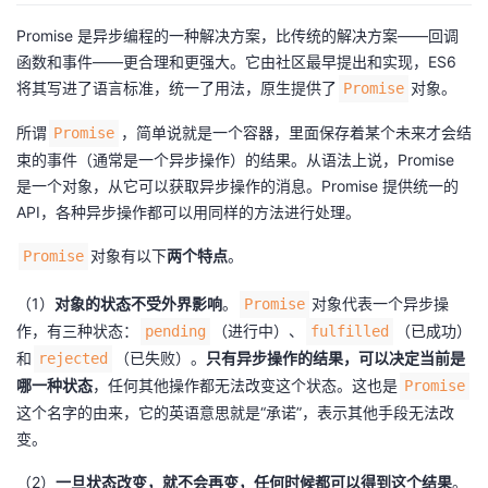
Promise 是异步编程的一种解决方案，比传统的解决方案——回调
者
函数和事件——更合理和更强大。它由社区最早提出和实现，ES6
将其写进了语言标准，统一了用法，原生提供了
对象。
Promise
我
所谓
，简单说就是一个容器，里面保存着某个未来才会结
Promise
的
我
束的事件（通常是一个异步操作）的结果。从语法上说，Promise
是一个对象，从它可以获取异步操作的消息。Promise 提供统一的
博
的
我
API，各种异步操作都可以用同样的方法进行处理。
客
论
的
我
对象有以下
两个特点
。
Promise
坛
圈
的
我
（1）
对象的状态不受外界影响
。
对象代表一个异步操
Promise
作，有三种状态：
（进行中）、
（已成功）
pending
fulfilled
子
直
的
我
和
（已失败）。
只有异步操作的结果，可以决定当前是
rejected
哪一种状态
，任何其他操作都无法改变这个状态。这也是
Promise
我
播
活
的
这个名字的由来，它的英语意思就是“承诺”，表示其他手段无法改
变。
我
动
关
的
（2）
一旦状态改变，就不会再变，任何时候都可以得到这个结果
。