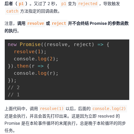
后者（
）
。又过了 2 秒，
变为
，导致触发
p1
p1
rejected
方法指定的回调函数。
catch
注意，
调用
或
并不会终结 Promise 的参数函数
resolve
reject
的执行
。
new
Promise
(
(
resolve
,
 reject
)
=>
{
resolve
(
1
)
;
  console
.
log
(
2
)
;
}
)
.
then
(
r
=>
{
  console
.
log
(
r
)
;
}
)
;
// 2
// 1
上面代码中，调用
以后，后面的
resolve(1)
console.log(2)
还是会执行，并且会首先打印出来。这是因为立即 resolved 的
Promise 是在本轮事件循环的末尾执行，总是晚于本轮循环的同步
任务。