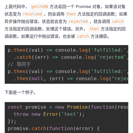
上面代码中，
方法返回一个 Promise 对象，如果该对象
getJSON
状态变为
，则会调用
方法指定的回调函数；如果
resolved
then
异步操作抛出错误，状态就会变为
，就会调用
rejected
catch
方法指定的回调函数，处理这个错误。另外，
方法指定的回
then
调函数，如果运行中抛出错误，也会被
方法捕获。
catch
p
.
then
(
(
val
)
=>
 console
.
log
(
'fulfilled:'
,
 
.
catch
(
(
err
)
=>
 console
.
log
(
'rejected'
,
 
// 等同于
p
.
then
(
(
val
)
=>
 console
.
log
(
'fulfilled:'
,
 
.
then
(
null
,
(
err
)
=>
 console
.
log
(
"reject
下面是一个例子。
const
 promise 
=
new
Promise
(
function
(
resol
throw
new
Error
(
'test'
)
;
}
)
;
promise
.
catch
(
function
(
error
)
{