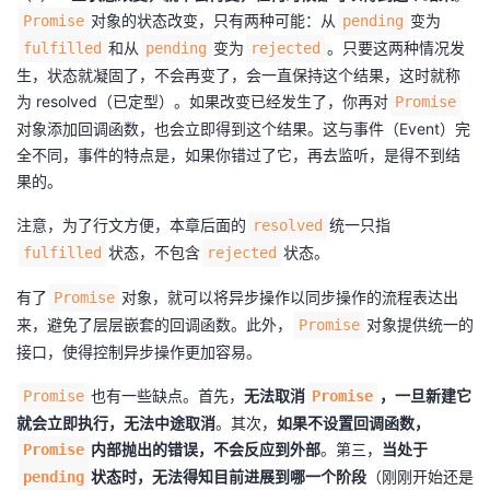
对象的状态改变，只有两种可能：从
变为
Promise
pending
我
注
的
开
和从
变为
。只要这两种情况发
fulfilled
pending
rejected
生，状态就凝固了，不会再变了，会一直保持这个结果，这时就称
的
Programs
发
为 resolved（已定型）。如果改变已经发生了，你再对
Promise
对象添加回调函数，也会立即得到这个结果。这与事件（Event）完
支
者
全不同，事件的特点是，如果你错过了它，再去监听，是得不到结
果的。
持
学
注意，为了行文方便，本章后面的
统一只指
resolved
我
堂
状态，不包含
状态。
fulfilled
rejected
的
我
我
有了
对象，就可以将异步操作以同步操作的流程表达出
Promise
来，避免了层层嵌套的回调函数。此外，
对象提供统一的
Promise
技
的
的
我
接口，使得控制异步操作更加容易。
术
云
也有一些缺点。首先，
无法取消
，一旦新建它
Promise
Promise
课
的
我
就会立即执行，无法中途取消
。其次，
如果不设置回调函数，
支
声
内部抛出的错误，不会反应到外部
。第三，
当处于
Promise
程
认
的
我
状态时，无法得知目前进展到哪一个阶段
（刚刚开始还是
pending