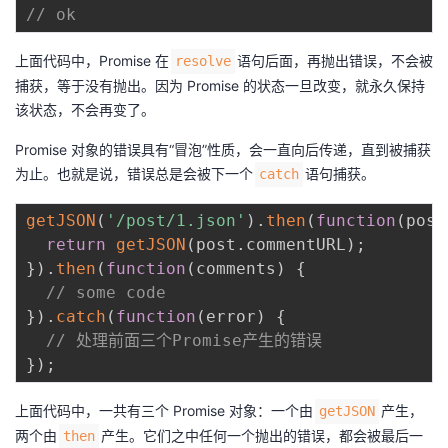
// ok
上面代码中，Promise 在
语句后面，再抛出错误，不会被
resolve
捕获，等于没有抛出。因为 Promise 的状态一旦改变，就永久保持
该状态，不会再变了。
Promise 对象的错误具有“冒泡”性质，会一直向后传递，直到被捕获
为止。也就是说，错误总是会被下一个
语句捕获。
catch
getJSON
(
'/post/1.json'
)
.
then
(
function
(
post
return
getJSON
(
post
.
commentURL
)
;
}
)
.
then
(
function
(
comments
)
{
// some code
}
)
.
catch
(
function
(
error
)
{
// 处理前面三个Promise产生的错误
}
)
;
上面代码中，一共有三个 Promise 对象：一个由
产生，
getJSON
两个由
产生。它们之中任何一个抛出的错误，都会被最后一
then