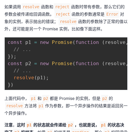
如果调用
函数和
函数时带有参数，那么它们的
resolve
reject
参数会被传递给回调函数。
函数的参数通常是
对
reject
Error
象的实例，表示抛出的错误；
函数的参数除了正常的值以
resolve
外，还可能是另一个 Promise 实例，比如像下面这样。
const
 p1 
=
new
Promise
(
function
(
resolve
,
 
// ...
}
)
;
const
 p2 
=
new
Promise
(
function
(
resolve
,
 
// ...
resolve
(
p1
)
;
}
)
上面代码中，
和
都是 Promise 的实例，但是
的
p1
p2
p2
方法将
作为参数，即一个异步操作的结果是返回另一
resolve
p1
个异步操作。
注意
，
这时
的状态就会传递给
，也就是说，
的状态决
p1
p2
p1