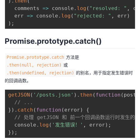
)
.
then
(
comments
=>
 console
.
log
(
"resolved: "
,
 co
err
=>
 console
.
log
(
"rejected: "
,
 err
)
)
;
Promise.prototype.catch()
方法是
Promise.prototype.catch
或
.then(null, rejection)
的别名，用于指定发生错误时
.then(undefined, rejection)
的回调函数。
getJSON
(
'/posts.json'
)
.
then
(
function
(
posts
// ...
}
)
.
catch
(
function
(
error
)
{
// 处理 getJSON 和 前一个回调函数运行时发生的
  console
.
log
(
'发生错误！'
,
 error
)
;
}
)
;