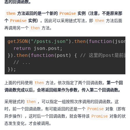
态的回调函数。
方法返回的是一个新的
实例（注意，不是原来那
then
Promise
个
实例）
。因此可以采用链式写法，即
方法后面
Promise
then
再调用另一个
方法。
then
getJSON
(
"/posts.json"
)
.
then
(
function
(
json
)
return
 json
.
post
;
}
)
.
then
(
function
(
post
)
{
// 这里的post是前
// ...
}
)
;
上面的代码使用
方法，依次指定了两个回调函数。
第一个回
then
调函数完成以后，会将返回结果作为参数，传入第二个回调函数。
采用链式的
，可以指定一组按照次序调用的回调函数。这
then
时，前一个回调函数，有可能返回的还是一个
对象（即有
Promise
异步操作），这时后一个回调函数，就会等待该
对象的状
Promise
态发生变化，才会被调用。