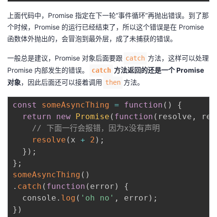
上面代码中，Promise 指定在下一轮“事件循环”再抛出错误。到了那
个时候，Promise 的运行已经结束了，所以这个错误是在 Promise
函数体外抛出的，会冒泡到最外层，成了未捕获的错误。
一般总是建议，Promise 对象后面要跟
方法，这样可以处理
catch
Promise 内部发生的错误。
方法返回的还是一个 Promise
catch
对象
，因此后面还可以接着调用
方法。
then
const
someAsyncThing
=
function
(
)
{
return
new
Promise
(
function
(
resolve
,
 rej
// 下面一行会报错，因为x没有声明
resolve
(
x 
+
2
)
;
}
)
;
}
;
someAsyncThing
(
)
.
catch
(
function
(
error
)
{
  console
.
log
(
'oh no'
,
 error
)
;
}
)