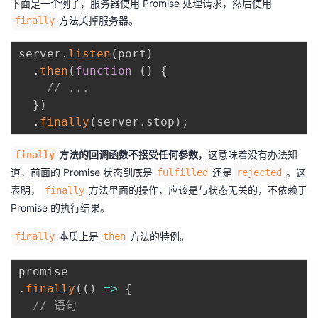
下面是一个例子，服务器使用 Promise 处理请求，然后使用
方法关掉服务器。
finally
server
.
listen
(
port
)
.
then
(
function
(
)
{
// ...
}
)
.
finally
(
server
.
stop
)
;
方法的回调函数不接受任何参数
，这意味着没有办法知
finally
道，前面的 Promise 状态到底是
还是
。这
fulfilled
rejected
表明，
方法里面的操作，应该是与状态无关的，不依赖于
finally
Promise 的执行结果。
本质上是
方法的特例。
finally
then
.
finally
(
(
)
=>
{
// 语句