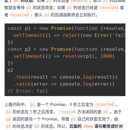
定了
的状态
。如果
的状态是
，那么
的回调函
p2
p1
pending
p2
数就会等待
的状态改变；如果
的状态已经是
或
p1
p1
resolved
者
，那么
的回调函数将会立刻执行。
rejected
p2
const
 p1 
=
new
Promise
(
function
(
resolve
,
 
setTimeout
(
(
)
=>
reject
(
new
Error
(
'fail'
}
)
const
 p2 
=
new
Promise
(
function
(
resolve
,
 
setTimeout
(
(
)
=>
resolve
(
p1
)
,
1000
)
}
)
p2

.
then
(
result
=>
 console
.
log
(
result
)
)
.
catch
(
error
=>
 console
.
log
(
error
)
)
// Error: fail
上面代码中，
是一个 Promise，3 秒之后变为
。
p1
rejected
的状态在 1 秒之后改变，
方法返回的是
。由于
p2
resolve
p1
返回的是另一个 Promise，导致
自己的状态无效了，由
p2
p2
的状态决定
的状态。所以，
后面的
语句都变成针对
p1
p2
then