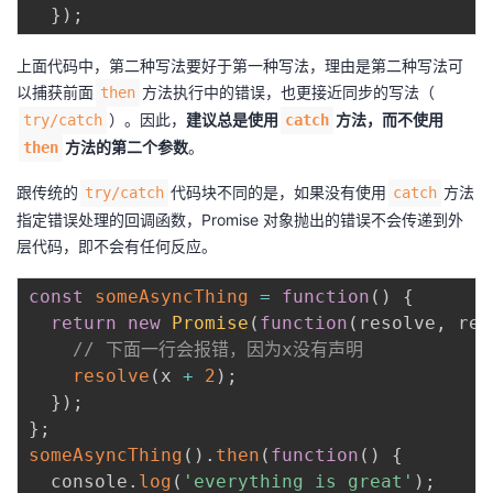
}
)
;
上面代码中，第二种写法要好于第一种写法，理由是第二种写法可
以捕获前面
方法执行中的错误，也更接近同步的写法（
then
）。因此，
建议总是使用
方法，而不使用
try/catch
catch
方法的第二个参数
。
then
跟传统的
代码块不同的是，如果没有使用
方法
try/catch
catch
指定错误处理的回调函数，Promise 对象抛出的错误不会传递到外
层代码，即不会有任何反应。
const
someAsyncThing
=
function
(
)
{
return
new
Promise
(
function
(
resolve
,
 rej
// 下面一行会报错，因为x没有声明
resolve
(
x 
+
2
)
;
}
)
;
}
;
someAsyncThing
(
)
.
then
(
function
(
)
{
  console
.
log
(
'everything is great'
)
;