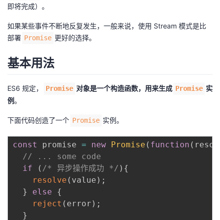
持
建
证
实
的
即将完成）。
如果某些事件不断地反复发生，一般来说，使用
Stream
模式是比
议
验
收
部署
更好的选择。
Promise
藏
基本用法
ES6 规定，
对象是一个构造函数，用来生成
实
Promise
Promise
例
。
下面代码创造了一个
实例。
Promise
const
 promise 
=
new
Promise
(
function
(
resol
// ... some code
if
(
/* 异步操作成功 */
)
{
resolve
(
value
)
;
}
else
{
reject
(
error
)
;
}