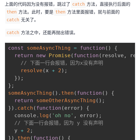
上面的代码因为没有报错，跳过了
方法，直接执行后面的
catch
方法。此时，要是
方法里面报错，就与前面的
then
then
无关了。
catch
方法之中，还能再抛出错误。
catch
const
someAsyncThing
=
function
(
)
{
return
new
Promise
(
function
(
resolve
,
 rej
// 下面一行会报错，因为x没有声明
resolve
(
x 
+
2
)
;
}
)
;
}
;
someAsyncThing
(
)
.
then
(
function
(
)
{
return
someOtherAsyncThing
(
)
;
}
)
.
catch
(
function
(
error
)
{
  console
.
log
(
'oh no'
,
 error
)
;
// 下面一行会报错，因为 y 没有声明
  y 
+
2
;
}
)
.
then
(
function
(
)
{