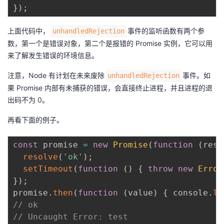
}
)
;
上面代码中，
事件的监听函数有两个参
unhandledRejection
数，第一个是错误对象，第二个是报错的 Promise 实例，它可以用
来了解发生错误的环境信息。
注意，Node 有计划在未来废除
事件。如
unhandledRejection
果 Promise 内部有未捕获的错误，会直接终止进程，并且进程的退
出码不为 0。
再看下面的例子。
const
 promise 
=
new
Promise
(
function
(
reso
resolve
(
'ok'
)
;
setTimeout
(
function
(
)
{
throw
new
Error
}
)
;
promise
.
then
(
function
(
value
)
{
 console
.
lo
// ok
// Uncaught Error: test