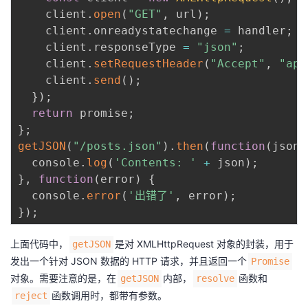
    client
.
open
(
"GET"
,
 url
)
;
    client
.
onreadystatechange 
=
 handler
;
    client
.
responseType 
=
"json"
;
    client
.
setRequestHeader
(
"Accept"
,
"app
    client
.
send
(
)
;
}
)
;
return
 promise
;
}
;
getJSON
(
"/posts.json"
)
.
then
(
function
(
json
)
  console
.
log
(
'Contents: '
+
 json
)
;
}
,
function
(
error
)
{
  console
.
error
(
'出错了'
,
 error
)
;
}
)
;
上面代码中，
是对 XMLHttpRequest 对象的封装，用于
getJSON
发出一个针对 JSON 数据的 HTTP 请求，并且返回一个
Promise
对象。需要注意的是，在
内部，
函数和
getJSON
resolve
函数调用时，都带有参数。
reject