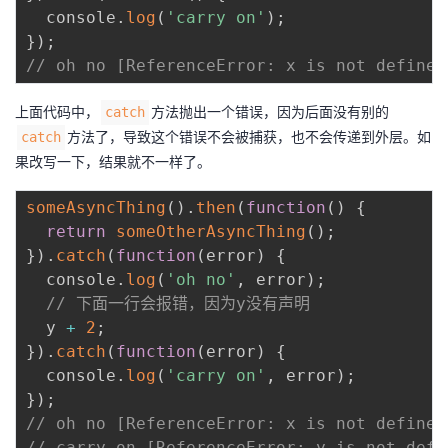
  console
.
log
(
'carry on'
)
;
}
)
;
// oh no [ReferenceError: x is not defined
上面代码中，
方法抛出一个错误，因为后面没有别的
catch
方法了，导致这个错误不会被捕获，也不会传递到外层。如
catch
果改写一下，结果就不一样了。
someAsyncThing
(
)
.
then
(
function
(
)
{
return
someOtherAsyncThing
(
)
;
}
)
.
catch
(
function
(
error
)
{
  console
.
log
(
'oh no'
,
 error
)
;
// 下面一行会报错，因为y没有声明
  y 
+
2
;
}
)
.
catch
(
function
(
error
)
{
  console
.
log
(
'carry on'
,
 error
)
;
}
)
;
// oh no [ReferenceError: x is not defined
// carry on [ReferenceError: y is not defi