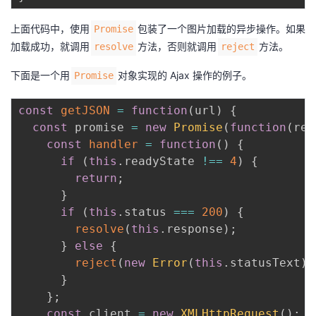
上面代码中，使用
包装了一个图片加载的异步操作。如果
Promise
加载成功，就调用
方法，否则就调用
方法。
resolve
reject
下面是一个用
对象实现的 Ajax 操作的例子。
Promise
const
getJSON
=
function
(
url
)
{
const
 promise 
=
new
Promise
(
function
(
res
const
handler
=
function
(
)
{
if
(
this
.
readyState 
!==
4
)
{
return
;
}
if
(
this
.
status 
===
200
)
{
resolve
(
this
.
response
)
;
}
else
{
reject
(
new
Error
(
this
.
statusText
)
)
}
}
;
const
 client 
=
new
XMLHttpRequest
(
)
;