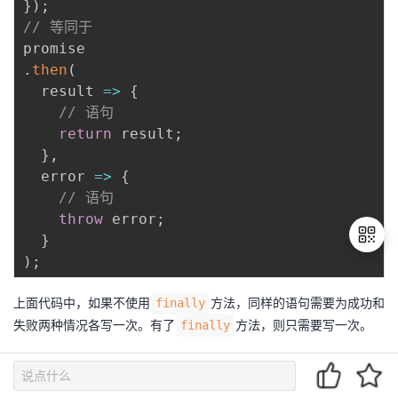
}
)
;
// 等同于
.
then
(
result
=>
{
// 语句
return
 result
;
}
,
error
=>
{
// 语句
throw
 error
;
}
)
;
上面代码中，如果不使用
方法，同样的语句需要为成功和
finally
退
失败两种情况各写一次。有了
方法，则只需要写一次。
出
finally
登
它的实现也很简单。
录