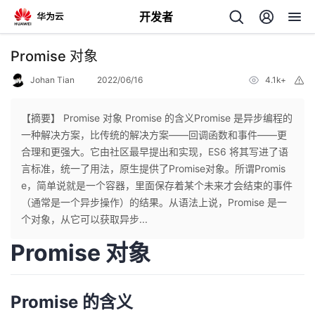
开发者
返
Promise 对象
回
Johan Tian
2022/06/16
4.1k+
举
报
【摘要】 Promise 对象 Promise 的含义Promise 是异步编程的
一种解决方案，比传统的解决方案——回调函数和事件——更
合理和更强大。它由社区最早提出和实现，ES6 将其写进了语
个
言标准，统一了用法，原生提供了Promise对象。所谓Promis
e，简单说就是一个容器，里面保存着某个未来才会结束的事件
我
人
（通常是一个异步操作）的结果。从语法上说，Promise 是一
个对象，从它可以获取异步...
的
主
Promise 对象
开
页
Promise 的含义
发