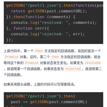
getJSON
(
"/post/1.json"
)
.
then
(
function
(
post
return
getJSON
(
post
.
commentURL
)
;
}
)
.
then
(
function
(
comments
)
{
  console
.
log
(
"resolved: "
,
 comments
)
;
}
,
function
(
err
)
{
  console
.
log
(
"rejected: "
,
 err
)
;
}
)
;
上面代码中，第一个
方法指定的回调函数，返回的是另一个
then
对象。这时，第二个
方法指定的回调函数，就会
Promise
then
等待这个新的
对象状态发生变化。如果变为
Promise
resolved
，就调用第一个回调函数，如果状态变为
，就调用第二
rejected
个回调函数。
如果采用箭头函数，上面的代码可以写得更简洁。
getJSON
(
"/post/1.json"
)
.
then
(
post
=>
getJSON
(
post
.
commentURL
)