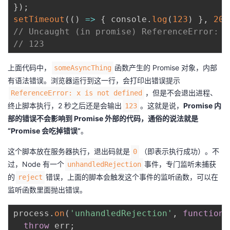
}
)
;
setTimeout
(
(
)
=>
{
 console
.
log
(
123
)
}
,
200
// Uncaught (in promise) ReferenceError
// 123
上面代码中，
函数产生的 Promise 对象，内部
someAsyncThing
有语法错误。浏览器运行到这一行，会打印出错误提示
，但是不会退出进程、
ReferenceError: x is not defined
终止脚本执行，2 秒之后还是会输出
。这就是说，
Promise 内
123
部的错误不会影响到 Promise 外部的代码，通俗的说法就是
“Promise 会吃掉错误”
。
这个脚本放在服务器执行，退出码就是
（即表示执行成功）。不
0
过，Node 有一个
事件，专门监听未捕获
unhandledRejection
的
错误，上面的脚本会触发这个事件的监听函数，可以在
reject
监听函数里面抛出错误。
process
.
on
(
'unhandledRejection'
,
function
throw
 err
;