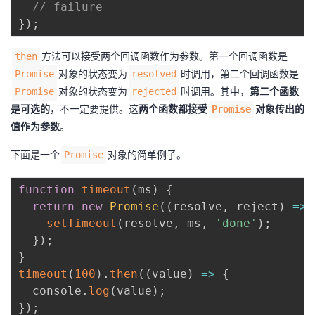
// failure
}
)
;
方法可以接受两个回调函数作为参数。第一个回调函数是
then
对象的状态变为
时调用，第二个回调函数是
Promise
resolved
对象的状态变为
时调用。其中，
第二个函数
Promise
rejected
是可选的
，不一定要提供。这
两个函数都接受
对象传出的
Promise
值作为参数
。
下面是一个
对象的简单例子。
Promise
function
timeout
(
ms
)
{
return
new
Promise
(
(
resolve
,
 reject
)
=>
setTimeout
(
resolve
,
 ms
,
'done'
)
;
}
)
;
}
timeout
(
100
)
.
then
(
(
value
)
=>
{
  console
.
log
(
value
)
;
}
)
;