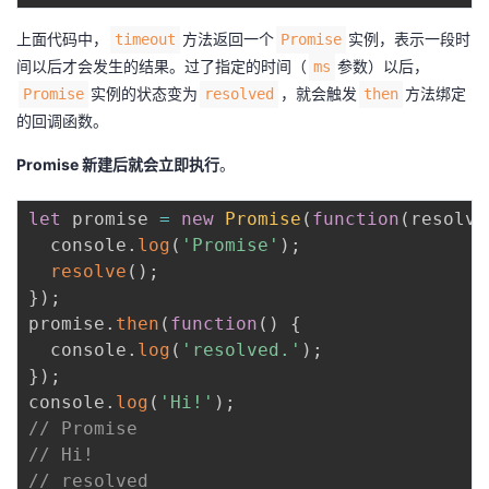
上面代码中，
方法返回一个
实例，表示一段时
timeout
Promise
间以后才会发生的结果。过了指定的时间（
参数）以后，
ms
实例的状态变为
，就会触发
方法绑定
Promise
resolved
then
的回调函数。
Promise 新建后就会立即执行
。
let
 promise 
=
new
Promise
(
function
(
resolve
  console
.
log
(
'Promise'
)
;
resolve
(
)
;
}
)
;
promise
.
then
(
function
(
)
{
  console
.
log
(
'resolved.'
)
;
}
)
;
console
.
log
(
'Hi!'
)
;
// Promise
// Hi!
// resolved