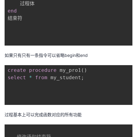
我
注
的
开
end
结束符

的
Programs
发
支
者
持
学
如果只有只有一条指令可以省略begin和end
我
堂
create
procedure
 my_pro1
(
)
select
*
from
 my_student
;
的
我
我
技
的
的
我
术
云
课
的
我
过程基本上可以完成函数对应的所有功能
支
声
程
认
的
我
-- 修改语句结束符