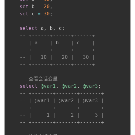
set
 b 
=
20
;
set
 c 
=
30
;
select
 a
,
 b
,
 c
;
-- +------+------+------+
-- | a    | b    | c    |
-- +------+------+------+
-- |   10 |   20 |   30 |
-- +------+------+------+
-- 查看会话变量
select
@var1
,
@var2
,
@var3
;
-- +-------+-------+-------+
-- | @var1 | @var2 | @var3 |
-- +-------+-------+-------+
-- |     1 |     2 |     3 |
-- +-------+-------+-------+