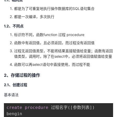
都是为了可重复地执行操作数据库的SQL语句集合
者
都是一次编译，多次执行
我
1.2、不同点
的
我
标识符不同，函数function 过程 procedure
函数中有返回值，且必须返回，而过程没有返回值
博
的
我
过程无返回值类型，不能将结果直接赋值给变量；函数有返回
值类型，调用时，除了在select中，必须将返回值赋值给变量
客
论
的
我
函数可以再select语句中直接使用，而过程不能
坛
圈
的
我
2、存储过程的操作
子
直
的
我
2.1、创建过程
基本语法
我
播
活
的
create
procedure
 过程名字
(
[
参数列表
]
)
我
动
关
的
bengin
