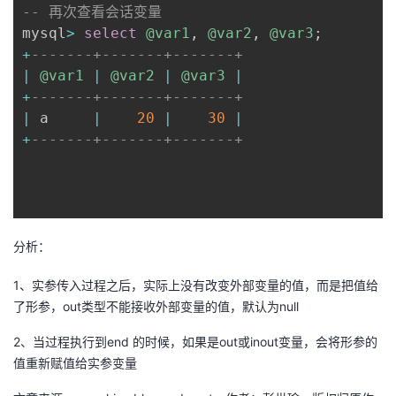
-- 再次查看会话变量
mysql
>
select
@var1
,
@var2
,
@var3
;
+
-------+-------+-------+
|
@var1
|
@var2
|
@var3
|
+
-------+-------+-------+
|
 a     
|
20
|
30
|
+
-------+-------+-------+
分析：
1、实参传入过程之后，实际上没有改变外部变量的值，而是把值给
了形参，out类型不能接收外部变量的值，默认为null
2、当过程执行到end 的时候，如果是out或inout变量，会将形参的
值重新赋值给实参变量