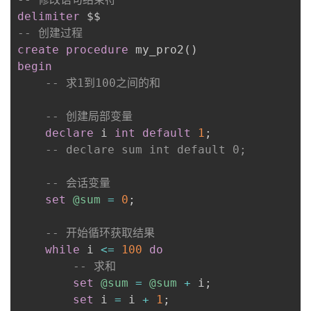
持
建
证
实
的
delimiter
-- 创建过程
议
验
收
create
procedure
 my_pro2
(
)
begin
藏
-- 求1到100之间的和
-- 创建局部变量
declare
 i 
int
default
1
;
-- declare sum int default 0;
-- 会话变量
set
@sum
=
0
;
-- 开始循环获取结果
while
 i 
<=
100
do
-- 求和
set
@sum
=
@sum
+
 i
;
set
 i 
=
 i 
+
1
;