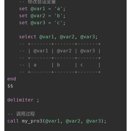
-- 修改会话变量
set
@var1
=
'a'
;
set
@var2
=
'b'
;
set
@var3
=
'c'
;
select
@var1
,
@var2
,
@var3
;
-- +-------+-------+-------+
-- | @var1 | @var2 | @var3 |
-- +-------+-------+-------+
-- | a     | b     | c     |
-- +-------+-------+-------+
end
$$

delimiter
;
-- 调用过程
call
 my_pro3
(
@var1
,
@var2
,
@var3
)
;