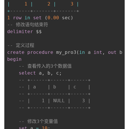
|
1
|
2
|
3
|
+
-------+-------+-------+
1
row
in
set
(
0.00
 sec
)
-- 修改语句结束符
delimiter
 $$

-- 定义过程
create
procedure
 my_pro3
(
in
 a 
int
,
out
 b 
i
begin
-- 查看传入的3个数据值
select
 a
,
 b
,
 c
;
-- +------+------+------+
-- | a    | b    | c    |
-- +------+------+------+
-- |    1 | NULL |    3 |
-- +------+------+------+
-- 修改3个变量值
set
 a 
=
10
;