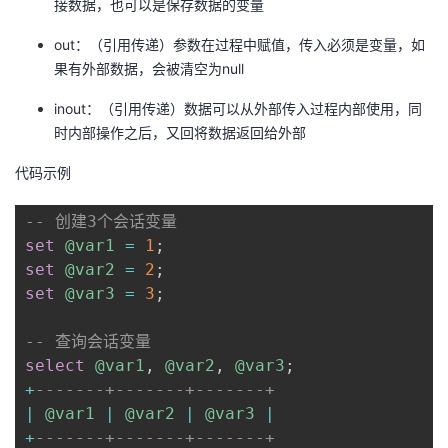
接数据，也可以是保存数据的变量
out：（引用传递）参数在过程中赋值，传入必须是变量，如
果有外部数据，会被清空为null
inout：（引用传递）数据可以从外部传入过程内部使用，同
时内部操作之后，又回将数据返回给外部
代码示例
-- 创建3个会话变量
set
@var1
=
1
;
set
@var2
=
2
;
set
@var3
=
3
;
-- 查询会话变量
select
@var1
,
@var2
,
@var3
;
+
-------+-------+-------+
|
@var1
|
@var2
|
@var3
|
+
-------+-------+-------+