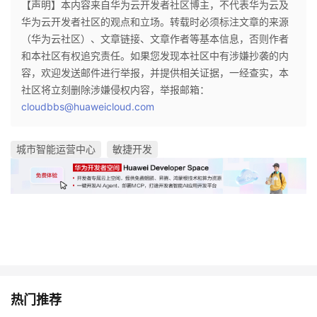
【声明】本内容来自华为云开发者社区博主，不代表华为云及
华为云开发者社区的观点和立场。转载时必须标注文章的来源
（华为云社区）、文章链接、文章作者等基本信息，否则作者
和本社区有权追究责任。如果您发现本社区中有涉嫌抄袭的内
容，欢迎发送邮件进行举报，并提供相关证据，一经查实，本
社区将立刻删除涉嫌侵权内容，举报邮箱：
cloudbbs@huaweicloud.com
城市智能运营中心
敏捷开发
热门推荐