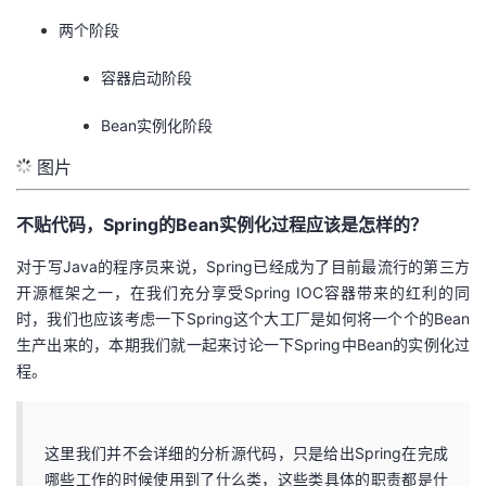
两个阶段
的
Programs
发
者
容器启动阶段
支
者
我
Bean实例化阶段
持
学
的
我
图片
我
堂
博
的
我
不贴代码，Spring的Bean实例化过程应该是怎样的？
的
我
客
论
的
我
我
对于写Java的程序员来说，Spring已经成为了目前最流行的第三方
开源框架之一，在我们充分享受Spring IOC容器带来的红利的同
技
的
坛
圈
的
我
的
我
时，我们也应该考虑一下Spring这个大工厂是如何将一个个的Bean
生产出来的，本期我们就一起来讨论一下Spring中Bean的实例化过
术
云
子
直
的
我
课
的
我
程。
支
声
播
活
的
程
认
的
我
这里我们并不会详细的分析源代码，只是给出Spring在完成
持
建
动
关
证
实
的
哪些工作的时候使用到了什么类，这些类具体的职责都是什