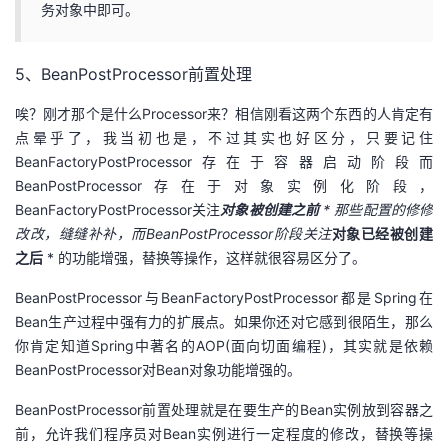
务对象中即可。
5、BeanPostProcessor前置处理
唉？刚才那个是什么Processor来？相信刚看这两个东西的人肯定有
点晕乎了，我当初也是，不过其实也好区分，只要记住
BeanFactoryPostProcessor存在于容器启动阶段而
BeanPostProcessor存在于对象实例化阶段，
BeanFactoryPostProcessor关注
对象被创建之前
* 那些配置的修修
改改，缝缝补补，而BeanPostProcessor阶段关注
对象已经被创建
之后
* 的功能增强，替换等操作，这样就很容易区分了。
BeanPostProcessor与BeanFactoryPostProcessor都是Spring在
Bean生产过程中强有力的扩展点。如果你还对它感到很陌生，那么
你肯定知道Spring中著名的AOP(面向切面编程)，其实就是依赖
BeanPostProcessor对Bean对象功能增强的。
BeanPostProcessor前置处理就是在要生产的Bean实例放到容器之
前，允许我们程序员对Bean实例进行一定程度的修改，替换等操