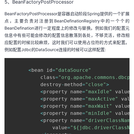
5、BeanFactoryPostProcessor
BeanFactoryPostProcessor是容器启动阶段Spring提供的一个扩展
点，主要负责对注册到BeanDefinationRegistry中的一个个的
BeanDefination进行一定程度上的修改与替换。例如我们的配置元
信息中有些可能会修改的配置信息散落到各处，不够灵活，修改相
应配置的时候比较麻烦，这时我们可以使用占位符的方式来配置。
例如配置Jdbc的DataSource连接的时候可以这样配置:
<
bean id
=
"dataSource"
           class
=
"org.apache.commons.dbcp.
           destroy
-
method
=
"close"
>
<
property name
=
"maxIdle"
 value
=
<
property name
=
"maxActive"
 valu
<
property name
=
"maxWait"
 value
=
<
property name
=
"minIdle"
 value
=
<
property name
=
"driverClassName
               value
=
"${jdbc.driverClassNa