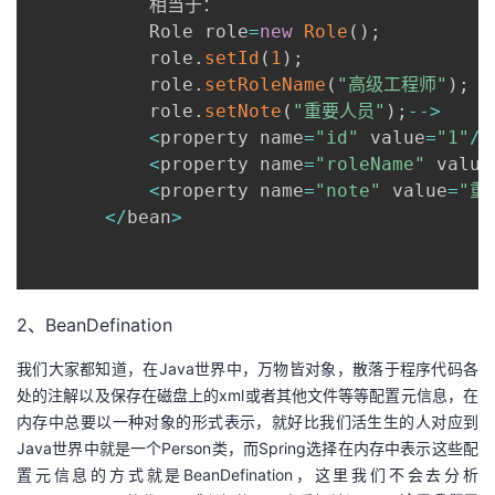
           相当于：

           Role role
=
new
Role
(
)
;
           role
.
setId
(
1
)
;
           role
.
setRoleName
(
"高级工程师"
)
;
           role
.
setNote
(
"重要人员"
)
;
--
>
<
property name
=
"id"
 value
=
"1"
/
>
<
property name
=
"roleName"
 value
<
property name
=
"note"
 value
=
"重
<
/
bean
>
2、BeanDefination
我们大家都知道，在Java世界中，万物皆对象，散落于程序代码各
处的注解以及保存在磁盘上的xml或者其他文件等等配置元信息，在
内存中总要以一种对象的形式表示，就好比我们活生生的人对应到
Java世界中就是一个Person类，而Spring选择在内存中表示这些配
置元信息的方式就是BeanDefination，这里我们不会去分析