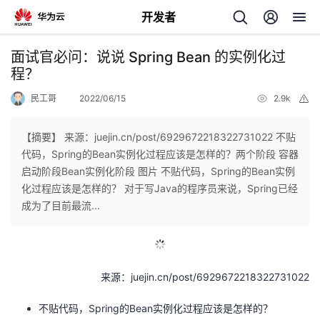
开发者
返
面试官必问：说说 Spring Bean 的实例化过
回
程？
民工哥
2022/06/15
2.9k
举
报
【摘要】 来源：juejin.cn/post/6929672218322731022 不贴
代码，Spring的Bean实例化过程应该是怎样的？两个阶段 容器
个
启动阶段Bean实例化阶段 图片 不贴代码，Spring的Bean实例
化过程应该是怎样的？ 对于写Java的程序员来说，Spring已经
我
人
成为了目前最流...
我
的
主
我
的
开
页
来源：juejin.cn/post/6929672218322731022
我
的
开
不贴代码，Spring的Bean实例化过程应该是怎样的？
发