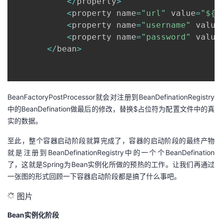
<
/
property
>
<
property name
=
"url"
 value
=
"${j
<
property name
=
"username"
 value
<
property name
=
"password"
 value
<
/
bean
>
BeanFactoryPostProcessor就会对注册到BeanDefinationRegistry
中的BeanDefination做最后的修改，替换$占位符为配置文件中的真
实的数据。
至此，整个容器启动阶段就算完成了，容器的启动阶段的最终产物
就是注册到BeanDefinationRegistry中的一个个BeanDefination
了，这就是Spring为Bean实例化所做的预热的工作。让我们再通过
一张图的形式回顾一下容器启动阶段都是搞了什么事吧。
图片
Bean实例化阶段