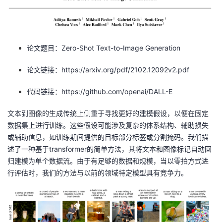
者
我
论文题目：Zero-Shot Text-to-Image Generation
的
我
论文链接：https://arxiv.org/pdf/2102.12092v2.pdf
博
的
我
代码链接：https://github.com/openai/DALL-E
客
论
的
我
文本到图像的生成传统上侧重于寻找更好的建模假设，以便在固定
数据集上进行训练。这些假设可能涉及复杂的体系结构、辅助损失
坛
圈
的
我
或辅助信息，如训练期间提供的目标部分标签或分割掩码。我们描
述了一种基于transformer的简单方法，其将文本和图像标记自动回
子
直
的
我
归建模为单个数据流。由于有足够的数据和规模，当以零拍方式进
行评估时，我们的方法与以前的领域特定模型具有竞争力。
我
播
活
的
我
动
关
的