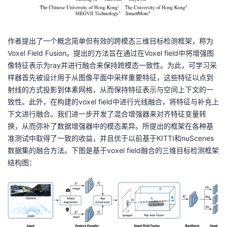
持
建
证
实
的
议
验
收
作者提出了一个概念简单但有效的跨模态三维目标检测框架，称为
Voxel Field Fusion。提出的方法旨在通过在Voxel field中将增强图
藏
像特征表示为ray并进行融合来保持跨模态一致性。为此，可学习采
样器首先被设计用于从图像平面中采样重要特征，这些特征以点到
射线的方式投影到体素网格，从而保持特征表示与空间上下文的一
致性。此外，在构建的voxel field中进行光线融合，将特征与补充上
下文进行融合。我们进一步开发了混合增强器来对齐特征变量转
换，从而弥补了数据增强器中的模态差异。所提出的框架在各种基
准测试中取得了一致的收益，并且优于以前基于KITTI和nuScenes
数据集的融合方法。下图是基于voxel field融合的三维目标检测框架
结构图：