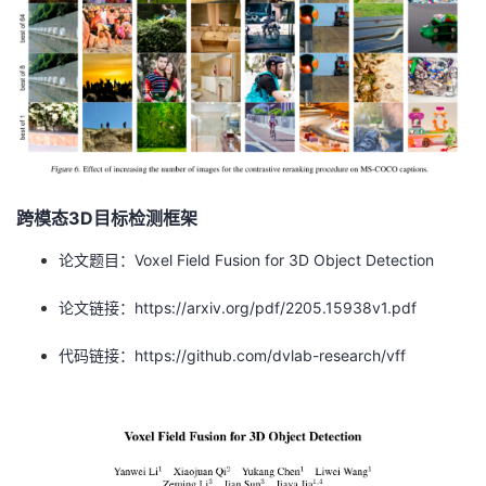
我
注
的
开
的
Programs
发
支
者
持
学
跨模态3D目标检测框架
我
堂
论文题目：Voxel Field Fusion for 3D Object Detection
的
我
我
论文链接：https://arxiv.org/pdf/2205.15938v1.pdf
技
的
的
我
代码链接：https://github.com/dvlab-research/vff
术
云
课
的
我
支
声
程
认
的
我