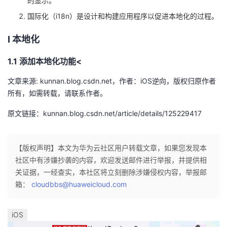
的显示。
我
注
的
开
国际化（i18n）是设计和构建应用程序以促进本地化的过程。
的
Programs
发
I 本地化
支
1.1 添加本地化功能<
者
文章来源: kunnan.blog.csdn.net，作者：iOS逆向，版权归原作者
持
学
所有，如需转载，请联系作者。
我
堂
原文链接：kunnan.blog.csdn.net/article/details/125229417
的
我
我
【版权声明】本文为华为云社区用户转载文章，如果您发现本
技
的
社区中有涉嫌抄袭的内容，欢迎发送邮件进行举报，并提供相
的
我
关证据，一经查实，本社区将立刻删除涉嫌侵权内容，举报邮
术
云
箱：
课
的
我
cloudbbs@huaweicloud.com
支
声
程
认
的
我
iOS