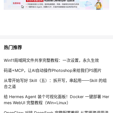
持
建
证
实
的
议
验
收
藏
热门推荐
Win11局域网文件共享完整教程：一次设置，永久生效
码道+MCP，让AI自动操作Photoshop来给我们PS图片
从零开始写好 Skill（五）：拆开写，串起用——Skill 的组
合之道
给 Hermes Agent 装个可视化面板！Docker 一键部署 Her
mes WebUI 完整教程（Win+Linux）
OpenClaw 对接 DeepSeek 完整配置教程 从零搭建调用流