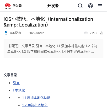
开发者
返
iOS小技能：本地化（Internationalization
回
&amp; Localization）
iOS逆向
2022/06/12
2.2k+
举
报
【摘要】 文章目录 引言 I 本地化 1.1 添加本地化功能 1.2 字符
串本地化 1.3 数字和时间格式本地化 1.4 日期键盘本地化 ...
个
我
人
文章目录
的
主
引言
I 本地化
开
页
1.1 添加本地化功能
发
1.2 字符串本地化