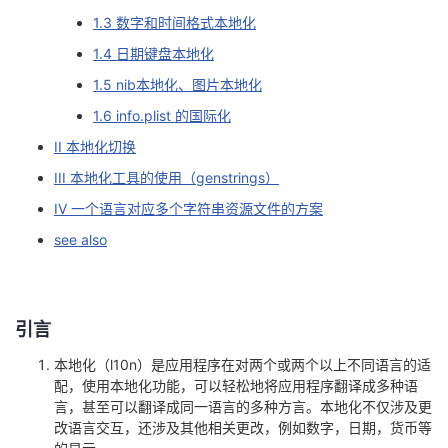
1.3 数字和时间格式本地化
者
1.4 日期键盘本地化
我
1.5 nib本地化、图片本地化
1.6 info.plist 的国际化
的
我
II 本地化切换
III 本地化工具的使用（genstrings）
博
的
我
IV 一个语言对应多个字符串资源文件的方案
客
论
的
我
see also
坛
圈
的
我
子
直
的
我
引言
本地化（l10n）是应用程序在对两个或两个以上不同语言的适
我
播
活
的
配，使用本地化功能，可以轻松地将应用程序翻译成多种语
言，甚至可以翻译成同一语言的多种方言。本地化不仅涉及更
我
动
关
的
改语言交互，还涉及其他相关更改，例如数字，日期，货币等