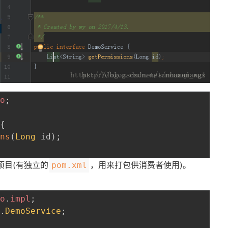
mo
;
{
ons
(
Long
 id
)
;
项目(有独立的
，用来打包供消费者使用)。
pom.xml
：
mo
.
impl
;
o
.
DemoService
;