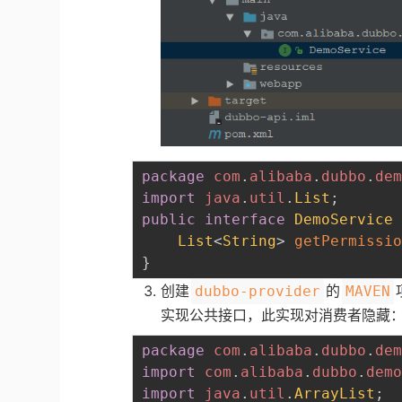
package
com
.
alibaba
.
dubbo
.
de
import
java
.
util
.
List
;
public
interface
DemoService
List
<
String
>
getPermissi
}
创建
的
dubbo-provider
MAVEN
实现公共接口，此实现对消费者隐藏
package
com
.
alibaba
.
dubbo
.
de
import
com
.
alibaba
.
dubbo
.
dem
import
java
.
util
.
ArrayList
;