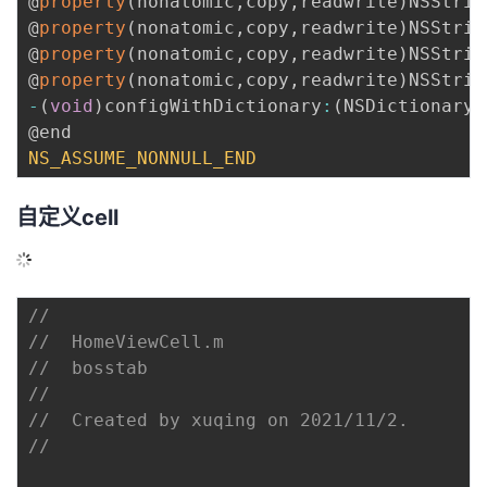
@
property
(
nonatomic
,
copy
,
readwrite
)
NSStrin
@
property
(
nonatomic
,
copy
,
readwrite
)
NSStrin
@
property
(
nonatomic
,
copy
,
readwrite
)
NSStrin
@
property
(
nonatomic
,
copy
,
readwrite
)
NSStrin
-
(
void
)
configWithDictionary
:
(
NSDictionary 
NS_ASSUME_NONNULL_END
自定义cell
//
//  HomeViewCell.m
//  bosstab
//
//  Created by xuqing on 2021/11/2.
//