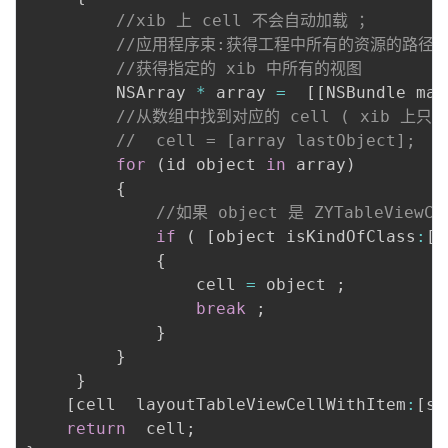
//xib 上 cell 不会自动加载 ；
//应用程序束:获得工程中所有的资源的路径
//获得指定的 xib 中所有的视图
         NSArray 
*
 array 
=
[
[
NSBundle mai
//从数组中找到对应的 cell ( xib 上只有
//  cell = [array lastObject];
for
(
id object 
in
 array
)
{
//如果 object 是 ZYTableView
if
(
[
object isKindOfClass
:
[
H
{
                 cell 
=
 object 
;
break
;
}
}
}
[
cell  layoutTableViewCellWithItem
:
[
se
return
  cell
;