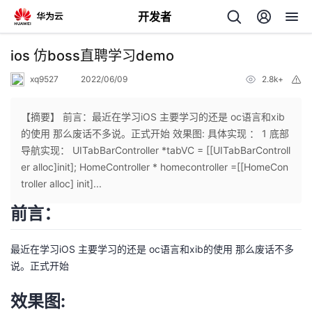
开发者
返
ios 仿boss直聘学习demo
回
xq9527
2022/06/09
2.8k+
举
报
【摘要】 前言：最近在学习iOS 主要学习的还是 oc语言和xib
的使用 那么废话不多说。正式开始 效果图: 具体实现 ： 1 底部
导航实现： UITabBarController *tabVC = [[UITabBarControll
个
er alloc]init]; HomeController * homecontroller =[[HomeCon
troller alloc] init]...
我
人
前言：
我
的
主
最近在学习iOS 主要学习的还是 oc语言和xib的使用 那么废话不多
我
说。正式开始
的
开
页
效果图:
我
的
开
发