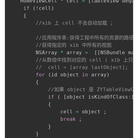
    HomeViewCell 
*
 cell 
=
[
tableView deque
if
(
!
cell
)
{
//xib 上 cell 不会自动加载 ；
//应用程序束:获得工程中所有的资源的路径
//获得指定的 xib 中所有的视图
         NSArray 
*
 array 
=
[
[
NSBundle mai
//从数组中找到对应的 cell ( xib 上只有
//  cell = [array lastObject];
for
(
id object 
in
 array
)
{
//如果 object 是 ZYTableView
if
(
[
object isKindOfClass
:
[
H
{
                 cell 
=
 object 
;
break
;
}
}