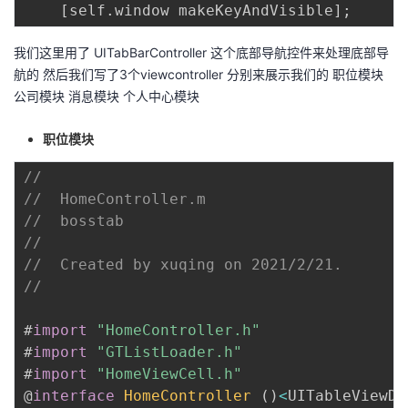
[
self
.
window makeKeyAndVisible
]
;
我们这里用了 UITabBarController 这个底部导航控件来处理底部导
航的 然后我们写了3个viewcontroller 分别来展示我们的 职位模块
公司模块 消息模块 个人中心模块
职位模块
//
//  HomeController.m
//  bosstab
//
//  Created by xuqing on 2021/2/21.
//
#
import
"HomeController.h"
#
import
"GTListLoader.h"
#
import
"HomeViewCell.h"
@
interface
HomeController
(
)
<
UITableViewDe