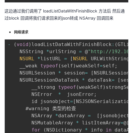
这边通过我们调用了 loadListDataWithFinishBlock 方法后 然后通
过block 回调将我们请求回来的json转成 NSArray 回调回来
网络请求
-
(
void
)
loadListDataWithFinishBlock
:
(
GTLis
    NSString 
*
urlString 
=
 @
"http://192.168
NSURL
*
listURL 
=
[
NSURL
 URLWithString
:
    __weak 
typeof
(
self
)
weakSelf
=
self
;
    NSURLSession 
*
 session
=
[
NSURLSession 
    NSURLSessionDataTask 
*
 dataTask
=
[
sess
        __strong 
typeof
(
weakSelf
)
strongSel
        NSError  
*
  jsonError
;
        id jsonobject
=
[
NSJSONSerialization
      #warning 类型的检查

        NSArray 
*
dataArray 
=
[
jsonobject 
        NSMutableArray 
*
 listItemArray
=
@
[
]
for
(
NSDictionary 
*
 info 
in
 dataAr