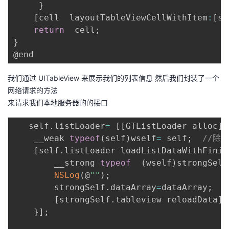
}
[
cell  layoutTableViewCellWithItem
:
[
se
return
  cell
;
}
我们通过 UITableView 来展示我们的列表信息 然后我们封装了一个
网络请求的方法
来请求我们本地服务器的的接口
   self
.
listLoader
=
[
[
GTListLoader alloc
]
i
    __weak 
typeof
(
self
)
wself
=
 self
;
//除了
[
self
.
listLoader loadListDataWithFinis
        __strong 
typeof
(
wself
)
strongSelf
NSLog
(
@
""
)
;
        strongSelf
.
dataArray
=
dataArray
;
[
strongSelf
.
tableview reloadData
]
;
}
]
;