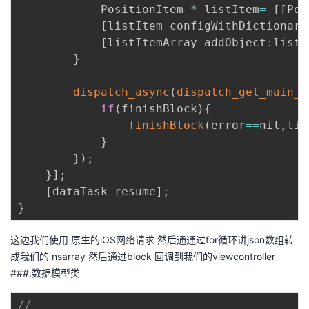
            PositionItem 
*
 listItem
=
[
[
Pos
[
listItem configWithDictionary
[
listItemArray addObject
:
listI
}
dispatch_async
(
dispatch_get_main_q
if
(
finishBlock
)
{
finishBlock
(
error
==
nil
,
lis
}
}
)
;
}
]
;
[
dataTask resume
]
;
}
这边我们使用 原生的iOS网络请求 然后通通过for循环讲json数组转
成我们的 nsarray 然后通过block 回调到我们的viewcontroller
###.数据模型类
//