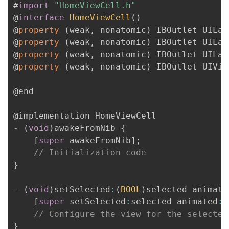
#
import
"HomeViewCell.h"
@
interface
HomeViewCell
(
)
@
property
(
weak
,
 nonatomic
)
 IBOutlet UILab
@
property
(
weak
,
 nonatomic
)
 IBOutlet UILab
@
property
(
weak
,
 nonatomic
)
 IBOutlet UILab
@
property
(
weak
,
 nonatomic
)
 IBOutlet UIVie
@end

-
(
void
)
awakeFromNib 
{
[
super
 awakeFromNib
]
;
// Initialization code
}
-
(
void
)
setSelected
:
(
BOOL
)
selected animate
[
super
 setSelected
:
selected animated
:
a
// Configure the view for the selected
}