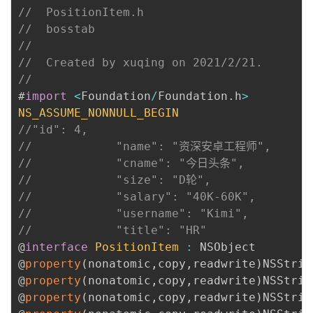
//  PositionItem.h
//  bosstab
//
//  Created by xuqing on 2021/2/21.
//
#
import
<
Foundation
/
Foundation
.
h
>
NS_ASSUME_NONNULL_BEGIN
//"id": 4,
//            "name": "资深安卓工程师",
//            "cname": "今日头条",
//            "size": "D轮",
//            "salary": "40K-60K",
//            "username": "Kimi",
//            "title": "HR"
@
interface
PositionItem
:
 NSObject

@
property
(
nonatomic
,
copy
,
readwrite
)
NSStrin
@
property
(
nonatomic
,
copy
,
readwrite
)
NSStrin
@
property
(
nonatomic
,
copy
,
readwrite
)
NSStrin