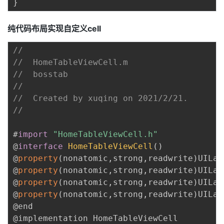
}
纯代码布局实现自定义cell
//
//  HomeTableViewCell.m
//  bosstab
//
//  Created by xuqing on 2021/2/21.
//
#
import
"HomeTableViewCell.h"
@
interface
HomeTableViewCell
(
)
@
property
(
nonatomic
,
strong
,
readwrite
)
UILab
@
property
(
nonatomic
,
strong
,
readwrite
)
UILab
@
property
(
nonatomic
,
strong
,
readwrite
)
UILab
@
property
(
nonatomic
,
strong
,
readwrite
)
UILab
@end
