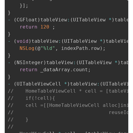
}
]
;
}
-
(
CGFloat
)
tableView
:
(
UITableView 
*
)
tableV
return
120
;
}
-
(
void
)
tableView
:
(
UITableView 
*
)
tableView
NSLog
(
@
"%ld"
,
 indexPath
.
row
)
;
}
-
(
NSInteger
)
tableView
:
(
UITableView 
*
)
tabl
return
 _dataArray
.
count
;
}
-
(
UITableViewCell 
*
)
tableView
:
(
UITableVie
//    HomeTableViewCell * cell = [tableVie
//    if(!cell){
//    cell =[[HomeTableViewCell alloc]init
//                                reuseIde
//    }
//