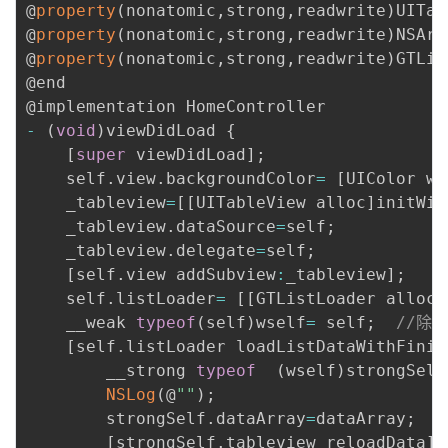
@
property
(
nonatomic
,
strong
,
readwrite
)
UITab
@
property
(
nonatomic
,
strong
,
readwrite
)
NSArr
@
property
(
nonatomic
,
strong
,
readwrite
)
GTLis
@end

-
(
void
)
viewDidLoad 
{
[
super
 viewDidLoad
]
;
    self
.
view
.
backgroundColor
=
[
UIColor wh
    _tableview
=
[
[
UITableView alloc
]
initWit
    _tableview
.
dataSource
=
self
;
    _tableview
.
delegate
=
self
;
[
self
.
view addSubview
:
_tableview
]
;
    self
.
listLoader
=
[
[
GTListLoader alloc
]
    __weak 
typeof
(
self
)
wself
=
 self
;
//除了
[
self
.
listLoader loadListDataWithFinis
        __strong 
typeof
(
wself
)
strongSelf
NSLog
(
@
""
)
;
        strongSelf
.
dataArray
=
dataArray
;
[
strongSelf
.
tableview reloadData
]
;