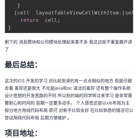
}
[
cell  layoutTableViewCellWithItem
:
[
self
return
  cell
;
}
剩下的 消息模块和公司模块处理起来差不多 我这边就不重复展开讲
了
最后总结：
这次的iOS 开发的学习 对比起安卓的有一点点相似的地方 但是仔细
去看 差异还是很大 不光是java和oc 语法的差异 还有整个操作系统
设计思想的开发思路的不同 所以别的端的同学转过来学习 是非常需
要耐心和时间的 前期一定要多动手。 个人感觉还是以xib布局为主
部分地方用纯代码布局 即可 对新手比较友好 在比较熟悉的情况可以
尝试用纯代码布局 后期方便维护 。
项目地址：