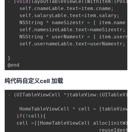
-
(
void
)
layoutTableViewCellWithItem
:
(
Posit
    self
.
cnameLable
.
text
=
item
.
cname
;
    self
.
salaryLable
.
text
=
item
.
salary
;
    NSString 
*
 nameSizestr 
=
[
 item
.
name s
    self
.
namesizeLable
.
text
=
nameSizestr
;
    NSString 
*
 userNamestr 
=
[
 item
.
userna
    self
.
usernameLable
.
text
=
userNamestr
;
}
纯代码自定义cell 加载
-
(
UITableViewCell 
*
)
tableView
:
(
UITableVie
    HomeTableViewCell 
*
 cell 
=
[
tableView 
if
(
!
cell
)
{
   cell 
=
[
[
HomeTableViewCell alloc
]
initWit
                               reuseIdenti