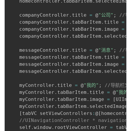
    homecontroller
.
tabBarItem
.
selectedImag
议
注
验
收
    companyController
.
title 
=
 @
"公司"
;
//
藏
    companyController
.
tabBarItem
.
title 
=
 @
    companyController
.
tabBarItem
.
image 
=
[
    companyController
.
tabBarItem
.
selectedI
    messageController
.
title 
=
 @
"消息"
;
//
    messageController
.
tabBarItem
.
title 
=
 @
    messageController
.
tabBarItem
.
image 
=
[
    messageController
.
tabBarItem
.
selectedI
    myController
.
title 
=
 @
"我的"
;
//导航栏文
    myController
.
tabBarItem
.
title 
=
 @
"我的"
    myController
.
tabBarItem
.
image 
=
[
UIIma
    myController
.
tabBarItem
.
selectedImage 
[
tabVC setViewControllers
:
@
[
homecontro
//UINavigationController * navigationC
    self
.
window
.
rootViewController 
=
 tabVC