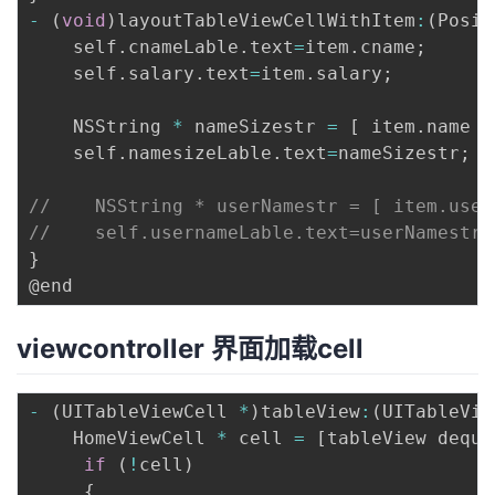
-
(
void
)
layoutTableViewCellWithItem
:
(
Posit
    self
.
cnameLable
.
text
=
item
.
cname
;
    self
.
salary
.
text
=
item
.
salary
;
    NSString 
*
 nameSizestr 
=
[
 item
.
name s
    self
.
namesizeLable
.
text
=
nameSizestr
;
//    NSString * userNamestr = [ item.user
//    self.usernameLable.text=userNamestr;
}
viewcontroller 界面加载cell
-
(
UITableViewCell 
*
)
tableView
:
(
UITableVie
    HomeViewCell 
*
 cell 
=
[
tableView deque
if
(
!
cell
)
{