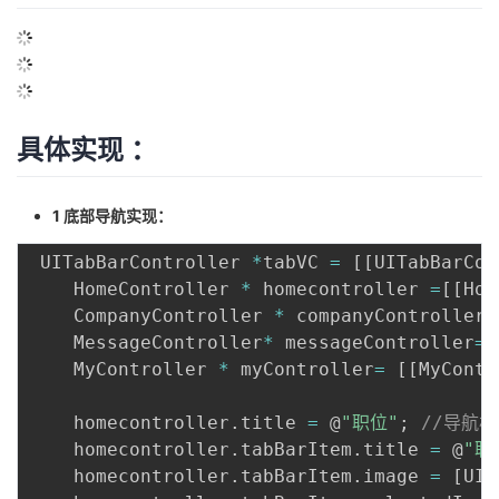
的
Programs
发
者
支
者
我
持
具体实现 ：
学
的
我
我
堂
博
的
我
1 底部导航实现：
的
我
客
论
的
我
我
 UITabBarController 
*
tabVC 
=
[
[
UITabBarCon
    HomeController 
*
 homecontroller 
=
[
[
Hom
技
的
坛
圈
的
我
的
我
    CompanyController 
*
 companyController
=
    MessageController
*
 messageController
=
术
云
子
直
的
我
课
的
我
    MyController 
*
 myController
=
[
[
MyContr
支
声
播
活
的
程
认
的
我
    homecontroller
.
title 
=
 @
"职位"
;
//导航
    homecontroller
.
tabBarItem
.
title 
=
 @
"职
持
建
动
关
证
实
的
    homecontroller
.
tabBarItem
.
image 
=
[
UII