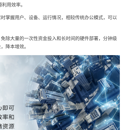
源利用效率。
实时掌握用户、设备、运行情况，相较传统办公模式，可以
，免除大量的一次性资金投入和长时间的硬件部署，分钟级
公，降本增效。