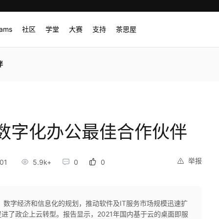
rams
社区
学堂
大赛
支持
茶思屋
伴
数字化办公最佳合作伙伴
举报
01
5.9k+
0
0
、数字经济和信息化的规划，推动软件及IT服务市场规模迅速扩
进了政企上云转型。报告显示，2021年国内基于云的桌面即服