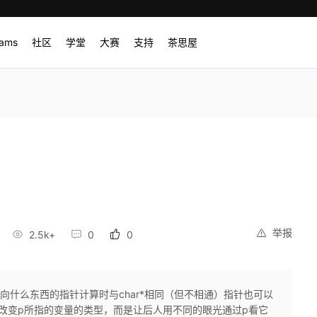
rams
社区
学堂
大赛
支持
茶思屋
举报
2.5k+
0
0
指向什么东西的指针计算时与char*相同（但不相通）指针也可以
*)p;这并没有改变p所指的变量的类型，而是让后人用不同的眼光通过p看它