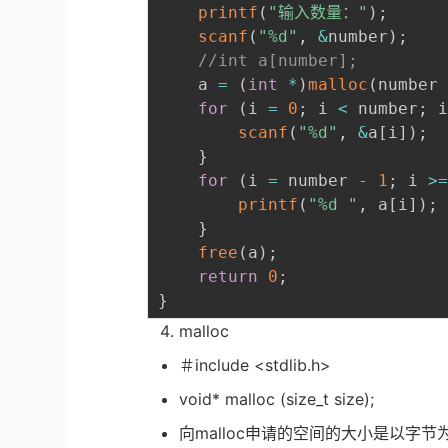
printf
(
"输入数量："
)
;
scanf
(
"%d"
,
&
number
)
;
//int a[number];
	a 
=
(
int
*
)
malloc
(
number
for
(
i 
=
0
;
 i 
<
 number
;
 
scanf
(
"%d"
,
&
a
[
i
]
)
;
}
for
(
i 
=
 number 
-
1
;
 i 
>
printf
(
"%d "
,
 a
[
i
]
)
;
}
free
(
a
)
;
return
0
;
}
malloc
＃include <stdlib.h>
void* malloc (size_t size);
向malloc申请的空间的大小是以字节