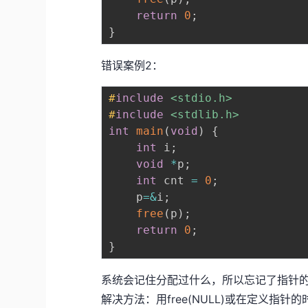
return
0
;
}
错误案例2：
#
include
<stdio.h>
#
include
<stdlib.h>
int
main
(
void
)
{
int
 i
;
void
*
p
;
int
 cnt 
=
0
;
	p
=
&
i
;
free
(
p
)
;
return
0
;
}
系统会记住分配过什么，所以忘记了指针的首
解决方法：用free(NULL)或在定义指