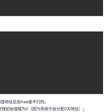
地址后去free是不行的。
针的时候初始值赋为0（因为系统不会分配0为地址）；