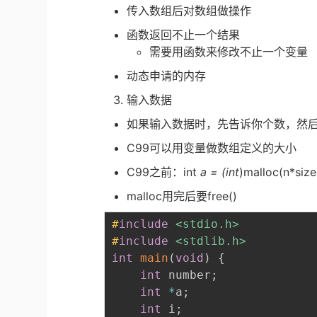
传入数组后对数组做操作
函数返回不止一个结果
需要用函数来修改不止一个变量
动态申请的内存
输入数据
如果输入数据时，先告诉你个数，然
C99可以用变量做数组定义的大小
C99之前：int
a = (int
)malloc(n*sizeo
malloc用完后要free()
#
include
<stdio.h>
#
include
<stdlib.h>
int
main
(
void
)
{
int
 number
;
int
*
a
;
int
 i
;