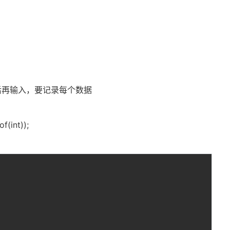
后再输入，要记录每个数据
f(int));