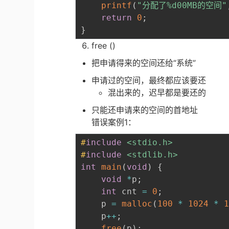
printf
(
"分配了%d00MB的空间"
return
0
;
}
free ()
把申请得来的空间还给“系统”
申请过的空间，最终都应该要还
混出来的，迟早都是要还的
只能还申请来的空间的首地址
错误案例1：
#
include
<stdio.h>
#
include
<stdlib.h>
int
main
(
void
)
{
void
*
p
;
int
 cnt 
=
0
;
	p 
=
malloc
(
100
*
1024
*
	p
++
;
free
(
p
)
;