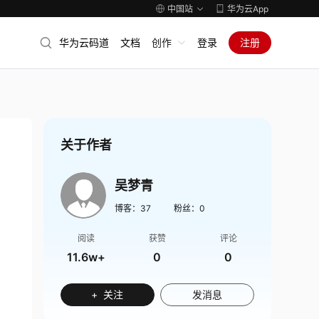
中国站
华为云App
华为云码道
文档
创作
登录
注册
关于作者
吴梦青
博客：
37
粉丝：
0
阅读
获赞
评论
11.6w+
0
0
+ 关注
发消息