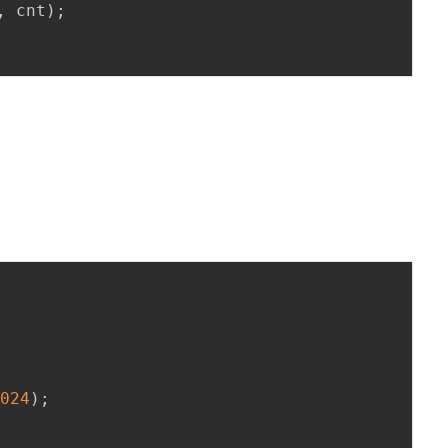
,
 cnt
)
;
1024
)
;