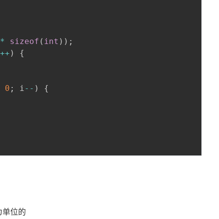
 
*
sizeof
(
int
)
)
;
i
++
)
{
=
0
;
 i
--
)
{
为单位的