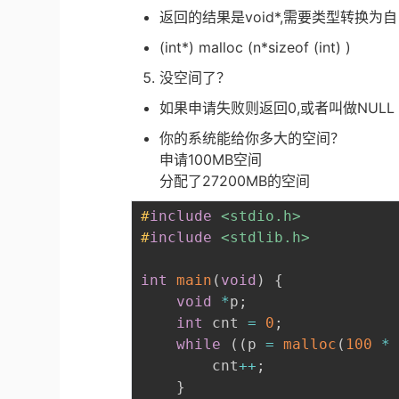
返回的结果是void*,需要类型转换为
(int*) malloc (n*sizeof (int) )
没空间了？
如果申请失败则返回0,或者叫做NULL
你的系统能给你多大的空间？
申请100MB空间
分配了27200MB的空间
#
include
<stdio.h>
#
include
<stdlib.h>
int
main
(
void
)
{
void
*
p
;
int
 cnt 
=
0
;
while
(
(
p 
=
malloc
(
100
*
		cnt
++
;
}