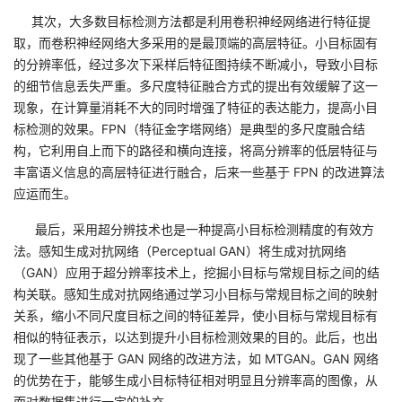
议
注
验
收
其次，大多数目标检测方法都是利用卷积神经网络进行特征提
取，而卷积神经网络大多采用的是最顶端的高层特征。小目标固有
藏
的分辨率低，经过多次下采样后特征图持续不断减小，导致小目标
的细节信息丢失严重。多尺度特征融合方式的提出有效缓解了这一
现象，在计算量消耗不大的同时增强了特征的表达能力，提高小目
标检测的效果。FPN（特征金字塔网络）是典型的多尺度融合结
构，它利用自上而下的路径和横向连接，将高分辨率的低层特征与
丰富语义信息的高层特征进行融合，后来一些基于 FPN 的改进算法
应运而生。
最后，采用超分辨技术也是一种提高小目标检测精度的有效方
法。感知生成对抗网络（Perceptual GAN）将生成对抗网络
（GAN）应用于超分辨率技术上，挖掘小目标与常规目标之间的结
构关联。感知生成对抗网络通过学习小目标与常规目标之间的映射
关系，缩小不同尺度目标之间的特征差异，使小目标与常规目标有
相似的特征表示，以达到提升小目标检测效果的目的。此后，也出
现了一些其他基于 GAN 网络的改进方法，如 MTGAN。GAN 网络
的优势在于，能够生成小目标特征相对明显且分辨率高的图像，从
而对数据集进行一定的补充。