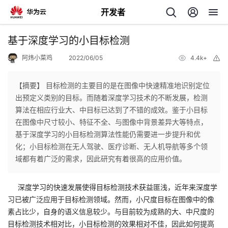
开发者
返
基于深度学习的小目标检测
回
阿炜小菜鸡
2022/06/05
4.4k+
举
报
【摘要】 目标检测的主要目的是在图像中快速精准地识别定位
出预定义类别的目标。而随着深度学习技术的不断发展，检测
算法在相应行业大、中目标已达到了不错的成效。鉴于小目标
个
在图像中尺寸较小、特征不全、与图像中背景差异大等特点，
基于深度学习的小目标检测算法性能仍需要进一步提升和优
我
人
化；小目标检测在无人驾驶、医疗诊断、无人机导航等多个领
域都有着广泛的需求，因此研究有着很高的应用价值。
我
的
主
深度学习的快速发展使得目标检测技术获益匪浅，近年来深度学
我
的
开
页
习已被广泛应用于目标检测领域。然而，小尺度目标在图像中的像
素占比少，自身的语义信息较少。与目前较为成熟的大、中尺度的
我
的
开
发
目标检测技术相对比，小目标检测的效果相对不佳，因此如何提高