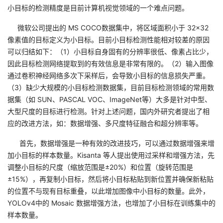
小目标的检测精度是目前计算机视觉领域的一个难点问题。
的
Programs
发
者
微软公司提出的 MS COCO数据集中，将区域面积小于 32×32
像素值的目标定义为小目标。目前小目标检测性能相对较差的原因
支
者
我
可以归结如下：（1）小目标自身固有的分辨率很低、像素占比少，
因此目标检测网络提取到的有效信息是非常有限的。（2）输入图像
持
学
的
我
通过卷积神经网络多次下采样后，会导致小目标的信息损失严重。
（3）缺少大规模的小目标检测数据集，目前目标检测领域的常用数
我
堂
博
的
我
据集（如 SUN、PASCAL VOC、ImageNet等）大多是针对中型、
大型尺度的目标进行检测。针对上述问题，国内外研究者提出了相
的
我
客
论
的
我
我
应的改进方法，如：数据增强、多尺度特征融合和超分辨率等。
技
的
坛
圈
的
我
的
我
首先，数据增强是一种有效的改进技巧，可以通过数据增强来增
加小目标的样本数量。Kisanta 等人提出使用过采样和增强方法，先
术
云
子
直
的
我
课
的
我
调整小目标的尺度（缩放范围是±20%）和位置（旋转范围是
±15%），再复制小目标，然后将小目标粘贴到新位置并确保新粘贴
支
声
播
活
的
程
认
的
我
的位置不与现有目标重叠，以此增加图像中小目标的数量。此外，
YOLOv4中的 Mosaic 数据增强方法，也增加了小目标在训练集中的
持
建
动
关
证
实
的
样本数量。