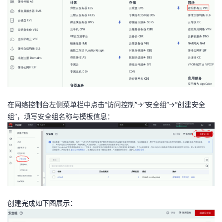
我
注
的
开
的
Programs
发
支
者
持
学
在网络控制台左侧菜单栏中点击“访问控制”->“安全组”->“创建安全
我
堂
组”，填写安全组名称与模板信息：
的
我
我
技
的
的
我
术
云
课
的
我
支
声
创建完成如下图展示：
程
认
的
我