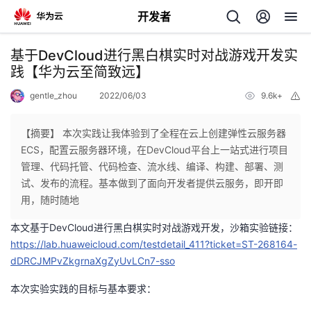
开发者
返
基于DevCloud进行黑白棋实时对战游戏开发实
回
践【华为云至简致远】
gentle_zhou
2022/06/03
9.6k+
举
报
【摘要】 本次实践让我体验到了全程在云上创建弹性云服务器
ECS，配置云服务器环境，在DevCloud平台上一站式进行项目
个
管理、代码托管、代码检查、流水线、编译、构建、部署、测
试、发布的流程。基本做到了面向开发者提供云服务，即开即
我
人
用，随时随地
本文基于DevCloud进行黑白棋实时对战游戏开发，沙箱实验链接：
的
主
https://lab.huaweicloud.com/testdetail_411?ticket=ST-268164-
dDRCJMPvZkgrnaXgZyUvLCn7-sso
开
页
本次实验实践的目标与基本要求：
发