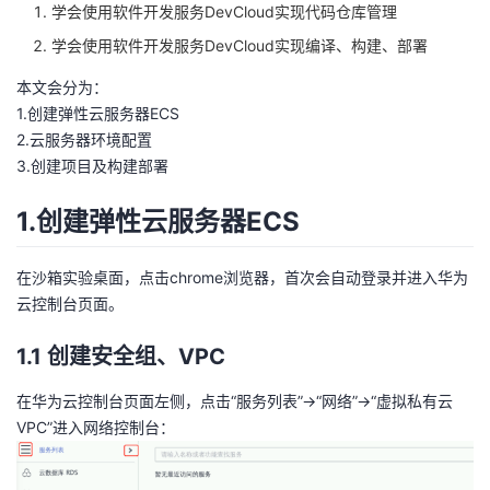
学会使用软件开发服务DevCloud实现代码仓库管理
者
学会使用软件开发服务DevCloud实现编译、构建、部署
本文会分为：
我
1.创建弹性云服务器ECS
2.云服务器环境配置
的
我
3.创建项目及构建部署
博
的
我
1.创建弹性云服务器ECS
客
论
的
我
在沙箱实验桌面，点击chrome浏览器，首次会自动登录并进入华为
坛
圈
的
我
云控制台页面。
1.1 创建安全组、VPC
子
直
的
我
在华为云控制台页面左侧，点击“服务列表”->“网络”->“虚拟私有云
我
播
活
的
VPC”进入网络控制台：
我
动
关
的