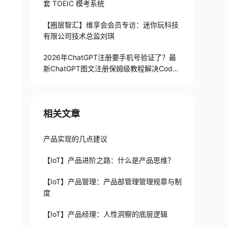
套 TOEIC 模考系统
【圈层智汇】维享会会员专访：迷你玩科技
有限公司技术总监刘琪
2026年ChatGPT注册要手机号验证了？最
新ChatGPT图文注册保姆级教程解决Codex
手机号验证难题
相关文章
产品实现的几点建议
【IoT】产品进阶之路：什么是产品思维？
【IoT】产品管理：产品部管理管理规章与制
度
【IoT】产品经理：人性洞察的底层逻辑