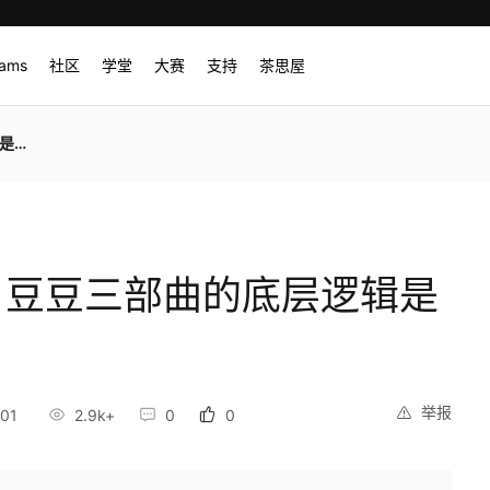
rams
社区
学堂
大赛
支持
茶思屋
能力
划：豆豆三部曲的底层逻辑是
举报
01
2.9k+
0
0