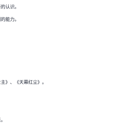
新的认识。
划的能力。
世主》、《天幕红尘》。
素。