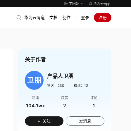
中国站
华为云App
华为云码道
文档
创作
登录
注册
关于作者
产品人卫朋
博客：
230
粉丝：
12
阅读
获赞
评论
104.1w+
2
1
+ 关注
发消息