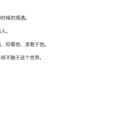
的时候的境遇。
他人。
他、仰慕他、求救于他。
必将不融于这个世界。