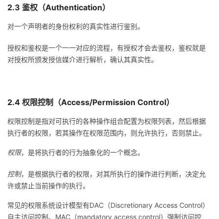
2.3 鉴权（Authentication）
对一个声明者的身份权利的真实性进行鉴别。
授权和鉴权是一个一一对应的流程，有授权才会去鉴权，鉴权就是
对授权所颁发授信媒介进行解析，确认其真实性。
2.4 权限控制（Access/Permission Control）
权限控制是指对可执行的各种操作组合配置为权限列表，然后根据
执行者的权限，若其操作在权限范围内，则允许执行，否则禁止。
权限
，是将执行者的行为抽象化的一个概念。
控制
，是根据执行者的权限，对其所执行的操作进行判断，决定允
许或禁止当前操作的执行。
常见的权限系统设计模型有DAC（Discretionary Access Control）
自主访问控制、MAC（mandatory access control）强制访问控