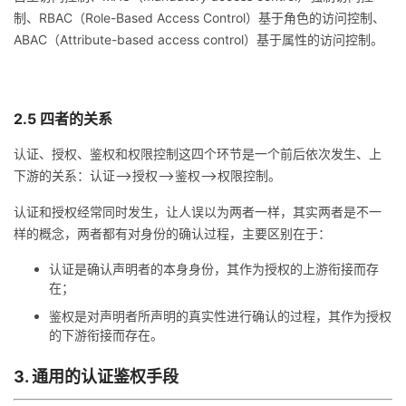
制、RBAC（Role-Based Access Control）基于角色的访问控制、
ABAC（Attribute-based access control）基于属性的访问控制。
2.5 四者的关系
认证、授权、鉴权和权限控制这四个环节是一个前后依次发生、上
下游的关系：认证-->授权-->鉴权-->权限控制。
认证和授权经常同时发生，让人误以为两者一样，其实两者是不一
样的概念，两者都有对身份的确认过程，主要区别在于：
认证是确认声明者的本身身份，其作为授权的上游衔接而存
在；
鉴权是对声明者所声明的真实性进行确认的过程，其作为授权
的下游衔接而存在。
3. 通用的认证鉴权手段