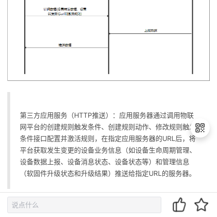
第三方应用服务（HTTP推送）：应用服务器通过调用物联
网平台的创建规则触发条件、创建规则动作、修改规则触发
条件接口配置并激活规则，在指定应用服务器的URL后，将
平台获取发生变更的设备业务信息（如设备生命周期管理、
设备数据上报、设备消息状态、设备状态等）和管理信息
退
（软固件升级状态和升级结果）推送给指定URL的服务器。
出
登
录
Https方式：使用证书双向认证，IoT平台加载由客户提供的用于认
证应用服务器证书的CA证书。与之对应的，作为服务端，应用侧如