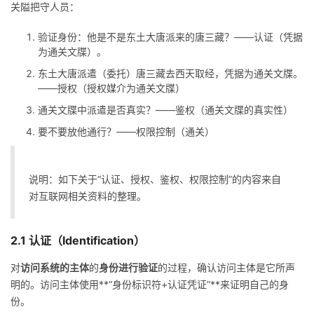
关隘把守人员：
验证身份：他是不是东土大唐派来的唐三藏？——认证（凭据
为通关文牒）。
东土大唐派遣（委托）唐三藏去西天取经，凭据为通关文牒。
——授权（授权媒介为通关文牒）
通关文牒中派遣是否真实？——鉴权（通关文牒的真实性）
要不要放他通行？——权限控制（通关）
说明：如下关于“认证、授权、鉴权、权限控制”的内容来自
对互联网相关资料的整理。
2.1 认证（Identification）
对
访问系统的主体
的
身份进行验证
的过程，确认访问主体是它所声
明的。访问主体使用**“身份标识符+认证凭证”**来证明自己的身
份。