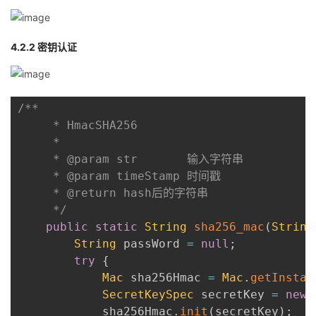
4.2.2 密钥认证
/**

     * HmacSHA256

     *

     * @param str       输入字符串

     * @param timeStamp 时间戳

     * @return hash后的字符串

     */
public
static
String
sha256_mac
(
String
String
 passWord 
=
null
;
try
{
Mac
 sha256Hmac 
=
Mac
.
getInstan
SecretKeySpec
 secretKey 
=
new
            sha256Hmac
.
init
(
secretKey
)
;