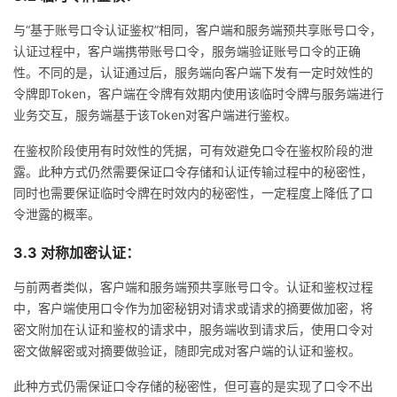
与“基于账号口令认证鉴权”相同，客户端和服务端预共享账号口令，
认证过程中，客户端携带账号口令，服务端验证账号口令的正确
性。不同的是，认证通过后，服务端向客户端下发有一定时效性的
令牌即Token，客户端在令牌有效期内使用该临时令牌与服务端进行
业务交互，服务端基于该Token对客户端进行鉴权。
在鉴权阶段使用有时效性的凭据，可有效避免口令在鉴权阶段的泄
露。此种方式仍然需要保证口令存储和认证传输过程中的秘密性，
同时也需要保证临时令牌在时效内的秘密性，一定程度上降低了口
令泄露的概率。
3.3 对称加密认证：
与前两者类似，客户端和服务端预共享账号口令。认证和鉴权过程
中，客户端使用口令作为加密秘钥对请求或请求的摘要做加密，将
密文附加在认证和鉴权的请求中，服务端收到请求后，使用口令对
密文做解密或对摘要做验证，随即完成对客户端的认证和鉴权。
此种方式仍需保证口令存储的秘密性，但可喜的是实现了口令不出