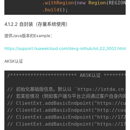
.
withRegion
(
new
Region
(
REGION_
.
build
(
)
;
4.1.2.2 自封装（存量系统使用）
提供Java版本的Example：
https://support.huaweicloud.com/devg-iothub/iot_02_3002.html
AKSK认证
/*********************** AKSK认证 *********
// 初始化基础版信息。默认以 `https://iotda.cn-no
// 若某些情况（例如客户端与平台之间通过客户自身内
// ClientExt.addBasicEndpoint("https://cus
// ClientExt.addBasicEndpoint("http://cust
// ClientExt.addBasicEndpoint("http://172.
// ClientExt.addBasicEndpoint("https://172