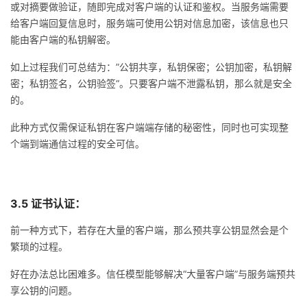
或对摘要做验证，随即完成对客户端的认证和鉴权。当服务端需要
给客户端回复信息时，服务端可使用公钥对信息加密，该信息也只
能由客户端的私钥解密。
如上过程我们可总结为：”公钥共享，私钥保密；公钥加密，私钥解
密；私钥签名，公钥验签“。只要客户端不泄露私钥，那么就是安全
的。
此种方式仅需保证私钥在客户端端存储的秘密性，同时也可实现整
个端到端通信过程的安全可信。
3.5 证书认证：
前一种方式下，若存在大量的客户端，那么预共享公钥显然会是个
繁琐的过程。
好在办法总比困难多。信任模型能够解决“大量客户端”与服务端预共
享公钥的问题。