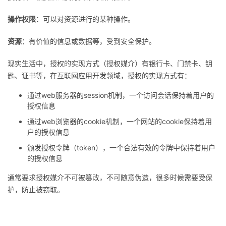
操作权限
：可以对资源进行的某种操作。
资源
：有价值的信息或数据等，受到安全保护。
现实生活中，授权的实现方式（授权媒介）有银行卡、门禁卡、钥
匙、证书等，在互联网应用开发领域，授权的实现方式有：
通过web服务器的session机制，一个访问会话保持着用户的
授权信息
通过web浏览器的cookie机制，一个网站的cookie保持着用
户的授权信息
颁发授权令牌（token），一个合法有效的令牌中保持着用户
的授权信息
通常要求授权媒介不可被篡改，不可随意伪造，很多时候需要受保
护，防止被窃取。