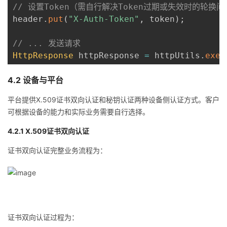
// 设置Token（需自行解决Token过期或失效时的轮换问
header
.
put
(
"X-Auth-Token"
,
 token
)
;
// ... 发送请求
HttpResponse
 httpResponse 
=
 httpUtils
.
exec
4.2 设备与平台
平台提供X.509证书双向认证和秘钥认证两种设备侧认证方式。客户
可根据设备的能力和实际业务需要自行选择。
4.2.1 X.509证书双向认证
证书双向认证完整业务流程为：
证书双向认证过程为：