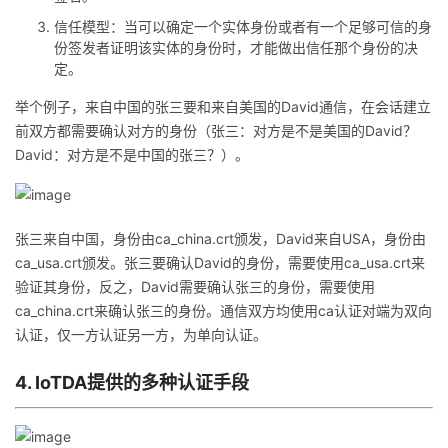
信任模型：当可以确定一个实体身份或者有一个足够可信的身
份签发者证明该实体的身份时，才能做出信任那个身份的决
定。
举个例子，来自中国的张三要和来自美国的David通信，在会话建立
前双方都需要确认对方的身份（张三：对方是不是美国的David？
David：对方是不是中国的张三？）。
张三来自中国，身份由ca_china.crt颁发，David来自USA，身份由
ca_usa.crt颁发。张三要确认David的身份，需要使用ca_usa.crt来
验证其身份，反之，David需要确认张三的身份，需要使用
ca_china.crt来确认张三的身份。通信双方均使用ca认证对端为双向
认证，仅一方认证另一方，为单向认证。
4. IoTDA提供的多种认证手段