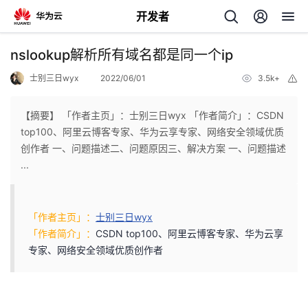
开发者
返
nslookup解析所有域名都是同一个ip
回
士别三日wyx
2022/06/01
3.5k+
举
报
【摘要】 「作者主页」：士别三日wyx 「作者简介」：CSDN
top100、阿里云博客专家、华为云享专家、网络安全领域优质
创作者 一、问题描述二、问题原因三、解决方案 一、问题描述
个
...
我
人
「作者主页」：
士别三日wyx
的
主
「作者简介」：
CSDN top100、阿里云博客专家、华为云享
专家、网络安全领域优质创作者
开
页
发