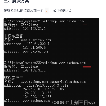
三、解决方案
持
建
证
实
的
在域名最后的位置添加一个
，如下图所示：
.
议
验
收
藏