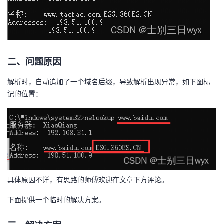
我
注
的
开
的
Programs
发
支
者
二、问题原因
解析时，自动追加了一个域名后缀，导致解析出现异常，如下图标
持
学
记的位置：
我
堂
的
我
我
技
的
的
我
具体原因不详，有思路的师傅欢迎在文章下方评论。
术
云
课
的
我
下面提供一个临时的解决方案。
支
声
程
认
的
我