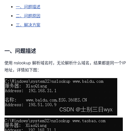
一、问题描述
者
二、问题原因
我
三、解决方案
的
我
一、问题描述
博
的
我
使用 nslookup 解析域名时，无论解析什么域名，结果都是同一个IP
客
论
的
我
地址，详情如下图：
坛
圈
的
我
子
直
的
我
我
播
活
的
我
动
关
的