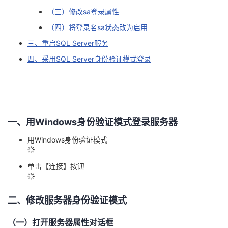
（三）修改sa登录属性
的
Programs
发
者
（四）将登录名sa状态改为启用
支
者
我
三、重启SQL Server服务
四、采用SQL Server身份验证模式登录
持
学
的
我
我
堂
博
的
我
的
我
客
论
的
我
我
一、用Windows身份验证模式登录服务器
技
的
用Windows身份验证模式
坛
圈
的
我
的
我
术
云
子
直
的
我
课
的
我
单击【连接】按钮
支
声
播
活
的
程
认
的
我
二、修改服务器身份验证模式
持
建
动
关
证
实
的
（一）打开服务器属性对话框