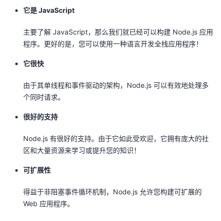
我
注
它是 JavaScript
的
开
主要了解 JavaScript，那么我们就已经可以构建 Node.js 应用
的
Programs
发
程序。更好的是，您可以使用一种语言开发全栈应用程序！
支
者
它很快
持
学
由于其单线程和事件驱动的架构，Node.js 可以有效地处理多
个同时请求。
我
堂
很好的支持
的
我
我
Node.js 有很好的支持。由于它如此受欢迎，它拥有庞大的社
区和大量资源来学习或提升您的知识！
技
的
的
我
可扩展性
术
云
课
的
我
得益于非阻塞事件循环机制，Node.js 允许您构建可扩展的
支
声
程
认
的
我
Web 应用程序。