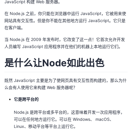
JavaScript 构建 Web 服务器。
者
在 Node.js 之前，你只能在浏览器中运行 JavaScript，它被用来使
网站具有交互性。但是你不能在其他地方运行 JavaScript。它只是
我
在客户端。
的
我
当 Node.js 在 2009 年发布时，它改变了这一点！它首次允许开发
人员编写 JavaScript 应用程序并在他们的机器上本地运行它们。
博
的
我
是什么让Node如此出色
客
论
的
我
既然 JavaScript 主要是为了使网页具有交互性而构建的，那么为什
坛
圈
的
我
么会有人使用它来构建 Web 服务器呢？
子
直
的
我
它是跨平台的
我
播
活
的
Node.js 是跨平台或多平台的，这意味着开发一次应用程序，
可以在任何地方运行它。可以在 Windows、 macOS、
我
动
关
的
Linux、移动平台等平台上运行它。