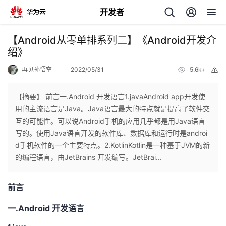
开发者
返
【Android从零单排系列二】《Android开发介
回
绍》
再见孙悟空_
2022/05/31
5.6k+
举
报
【摘要】 前言一.Android 开发语言1.javaAndroid app开发使
用的主流语言是Java。Java语言最大的特点就是提高了软件交
个
互的可能性。可以说Android手机的应用几乎都是用Java语言
写的。使用Java语言开发的软件库、数据库和运行时是androi
我
人
d手机软件的一个主要特点。2.KotlinKotlin是一种基于JVM的新
的编程语言，由JetBrains 开发编写。JetBrai...
我
的
主
前言
我
的
开
页
一.Android 开发语言
我
的
开
发