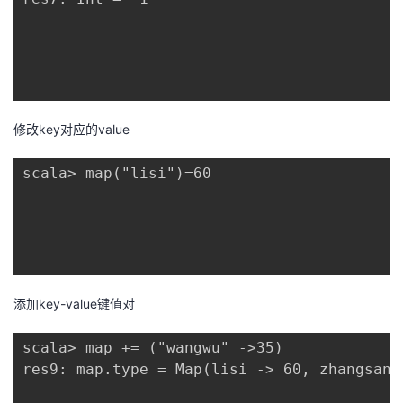
修改key对应的value
scala> map("lisi")=60

添加key-value键值对
scala> map += ("wangwu" ->35)

res9: map.type = Map(lisi -> 60, zhangsan 