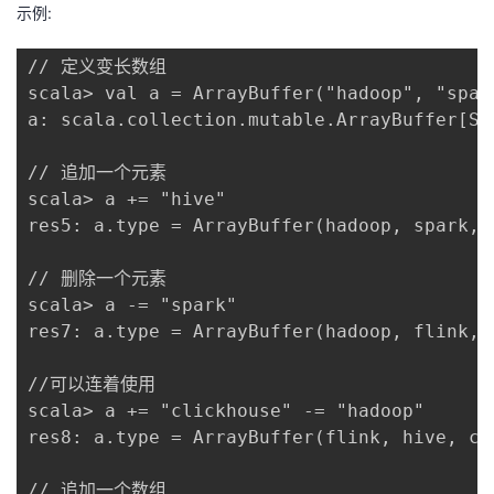
示例:
// 定义变长数组

scala> val a = ArrayBuffer("hadoop", "spark
a: scala.collection.mutable.ArrayBuffer[St
// 追加一个元素

scala> a += "hive"

res5: a.type = ArrayBuffer(hadoop, spark, f
// 删除一个元素

scala> a -= "spark"

res7: a.type = ArrayBuffer(hadoop, flink, h
//可以连着使用

scala> a += "clickhouse" -= "hadoop"

res8: a.type = ArrayBuffer(flink, hive, cli
// 追加一个数组
