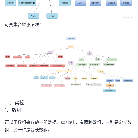
我
注
的
开
的
Programs
发
可变集合继承层次：
支
者
持
学
我
堂
的
我
我
技
的
的
我
二、实操
1、数组
术
云
课
的
我
可以用数组来存放一组数据。scala中，有两种数组，一种是定长数
支
声
程
认
的
我
组，另一种是变长数组。