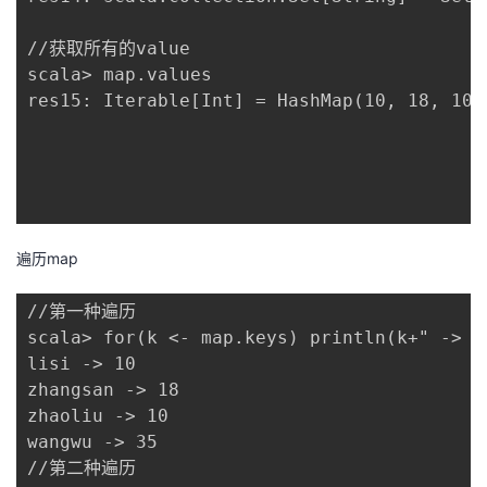
//获取所有的value

scala> map.values

res15: Iterable[Int] = HashMap(10, 18, 10, 
遍历map
//第一种遍历

scala> for(k <- map.keys) println(k+" -> " 
lisi -> 10

zhangsan -> 18

zhaoliu -> 10

wangwu -> 35

//第二种遍历
