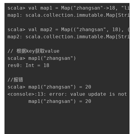
scala> val map1 = Map("zhangsan"->18, "lisi
map1: scala.collection.immutable.Map[Strin
scala> val map2 = Map(("zhangsan", 18), ("l
map2: scala.collection.immutable.Map[Strin
// 根据key获取value 

scala> map1("zhangsan")

res0: Int = 18

//报错

scala> map1("zhangsan") = 20

<console>:13: error: value update is not a
       map1("zhangsan") = 20
