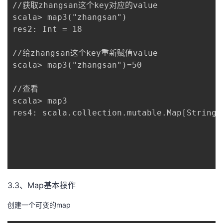
//获取zhangsan这个key对应的value

scala> map3("zhangsan")

res2: Int = 18

//给zhangsan这个key重新赋值value

scala> map3("zhangsan")=50

//查看

scala> map3

res4: scala.collection.mutable.Map[String,
3.3、Map基本操作
创建一个可变的map