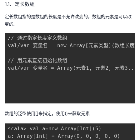
持
建
1.1、定长数组
证
实
的
定长数组指的是数组的长度是不允许改变的，数组的元素是可以改
议
验
收
变的。
藏
// 通过指定长度定义数组

val/var 变量名 = new Array[元素类型](数组长度)

// 用元素直接初始化数组

val/var 变量名 = Array(元素1, 元素2, 元素3...)
数组的泛型使用[]来指定，使用()来获取元素
scala> val a=new Array[Int](5)

a: Array[Int] = Array(0, 0, 0, 0, 0)
