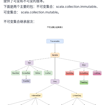
提供了可变和不可变的版本。
下面是两个主要的包：不可变集合：scala.collection.immutable、
者
可变集合： scala.collection.mutable。
我
不可变集合继承层次：
的
我
博
的
我
客
论
的
我
坛
圈
的
我
子
直
的
我
我
播
活
的
我
动
关
的