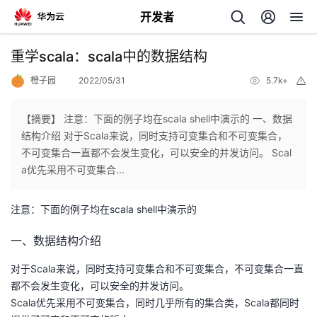
开发者
返
重学scala：scala中的数据结构
回
橙子园
2022/05/31
5.7k+
举
报
【摘要】 注意：下面的例子均在scala shell中演示的 一、数据
结构介绍 对于Scala来说，同时支持可变集合和不可变集合，
不可变集合一直都不会发生变化，可以安全的并发访问。 Scal
个
a优先采用不可变集合...
我
人
注意：下面的例子均在scala shell中演示的
的
主
一、数据结构介绍
对于Scala来说，同时支持可变集合和不可变集合，不可变集合一直
开
页
都不会发生变化，可以安全的并发访问。
Scala优先采用不可变集合，同时几乎所有的集合类，Scala都同时
发