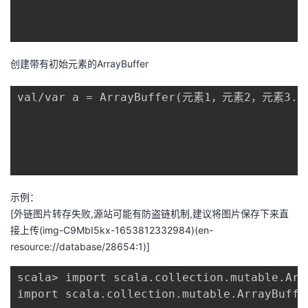
创建带有初始元素的ArrayBuffer
val/var a = ArrayBuffer(元素1，元素2，元素3...
示例：
[外链图片转存失败,源站可能有防盗链机制,建议将图片保存下来直
接上传(img-C9MbI5kx-1653812332984)(en-
resource://database/28654:1)]
scala> import scala.collection.mutable.Arra
import scala.collection.mutable.ArrayBuffer