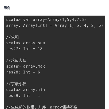
示例：
scala> val array=Array(1,5,4,2,6)

array: Array[Int] = Array(1, 5, 4, 2, 6)

//求和

scala> array.sum

res27: Int = 18

//求最大值

scala> array.max

res28: Int = 6

//求最小值

scala> array.min

res29: Int = 1

//生成新的数组，升序，array保持不变
