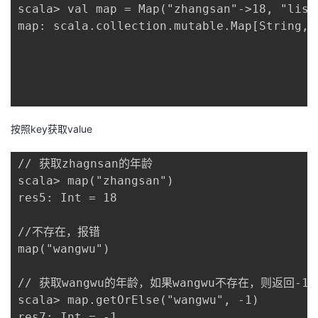
scala> val map = Map("zhangsan"->18, "lisi"
map: scala.collection.mutable.Map[String,I
按照key获取value
// 获取zhagnsan的年龄 

scala> map("zhangsan")

res5: Int = 18

//不存在，报错

map("wangwu") 

// 获取wangwu的年龄，如果wangwu不存在，则返回-
scala> map.getOrElse("wangwu", -1)

res7: Int = -1
