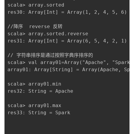
scala> array.sorted

res30: Array[Int] = Array(1, 2, 4, 5, 6)

//降序  reverse 反转

scala> array.sorted.reverse

res31: Array[Int] = Array(6, 5, 4, 2, 1)

// 字符串排序是通过按照字典序排序的

scala> val array01=Array("Apache", "Spark"
array01: Array[String] = Array(Apache, Spar
scala> array01.min

res32: String = Apache

scala> array01.max

res33: String = Spark
