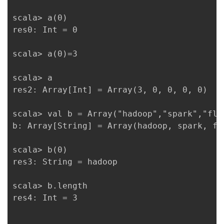
scala> a(0)

res0: Int = 0

scala> a(0)=3

scala> a

res2: Array[Int] = Array(3, 0, 0, 0, 0)

scala> val b = Array("hadoop","spark","flin
b: Array[String] = Array(hadoop, spark, fli
scala> b(0)

res3: String = hadoop

scala> b.length

res4: Int = 3
