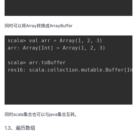
同时可以将Array转换成ArrayBuffer
scala> val arr = Array(1, 2, 3)

arr: Array[Int] = Array(1, 2, 3)

scala> arr.toBuffer

res16: scala.collection.mutable.Buffer[Int
同时scala集合也可以与java集合互转。
1.3、遍历数组