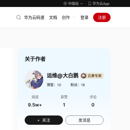
中国站
华为云App
华为云码道
文档
创作
登录
注册
关于作者
运维@大白鹅
博客：
10
粉丝：
18
阅读
获赞
评论
9.5w+
1
0
+ 关注
发消息