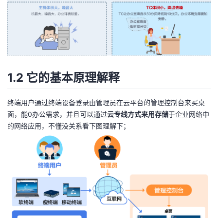
持
建
证
实
的
议
验
收
藏
1.2 它的基本原理解释
终端用户通过终端设备登录由管理员在云平台的管理控制台来买桌
面，能0办公需求，并且可以通过
云专线方式来用存储
于企业网络中
的网络应用，不懂没关系看下图理解下；