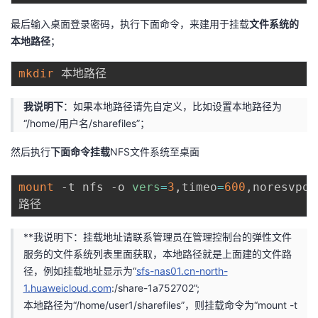
最后输入桌面登录密码，执行下面命令，来建用于挂载
文件系统的
本地路径
；
mkdir
我说明下
：如果本地路径请先自定义，比如设置本地路径为
“/home/用户名/sharefiles”；
然后执行
下面命令挂载
NFS文件系统至桌面
mount
 -t nfs -o 
vers
=
3
,timeo
=
600
,noresvpo
**我说明下：挂载地址请联系管理员在管理控制台的弹性文件
服务的文件系统列表里面获取，本地路径就是上面建的文件路
径，例如挂载地址显示为“
sfs-nas01.cn-north-
1.huaweicloud.com
:/share-1a752702”;
本地路径为“/home/user1/sharefiles”，则挂载命令为“mount -t