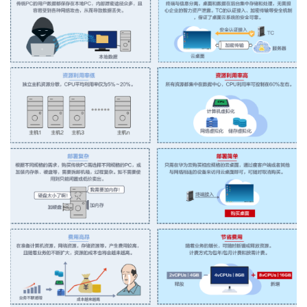
我
注
的
开
的
Programs
发
支
者
持
学
我
堂
的
我
我
技
的
的
我
术
云
课
的
我
支
声
程
认
的
我