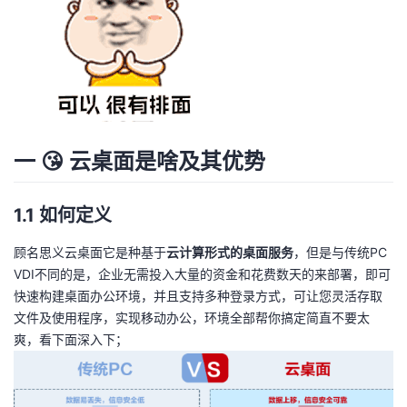
者
我
的
我
一 😘 云桌面是啥及其优势
博
的
我
客
论
的
我
1.1 如何定义
坛
圈
的
我
顾名思义云桌面它是种基于
云计算形式的桌面服务
，但是与传统PC
VDI不同的是，企业无需投入大量的资金和花费数天的来部署，即可
子
直
的
我
快速构建桌面办公环境，并且支持多种登录方式，可让您灵活存取
文件及使用程序，实现移动办公，环境全部帮你搞定简直不要太
我
播
活
的
爽，看下面深入下；
我
动
关
的