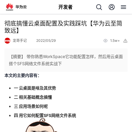
开发者
返
彻底搞懂云桌面配置及实践踩坑【华为云至简
回
致远】
龙哥手记
2022/05/29
1.5w+
举
报
【摘要】 带你熟悉WorkSpace它功能配置怎样，然后用云桌面
搭个SFS网络文件系统实战下
个
本文的主要内容有：
我
人
一 云桌面是啥及其优势
二 相关基础概念搞懂
的
主
三 应用场景如何呢
开
页
四 用它如何配置SFS网络文件系统
发