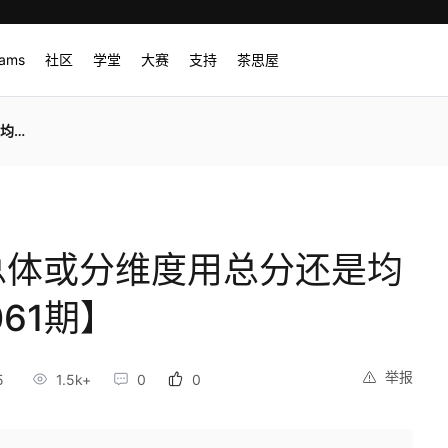
rams
社区
学堂
大赛
支持
茶思屋
期】
表总体或分维度用总分还是均
061期】
举报
5
1.5k+
0
0