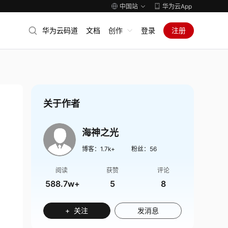
中国站
华为云App
华为云码道
文档
创作
登录
注册
关于作者
海神之光
博客：
1.7k+
粉丝：
56
阅读
获赞
评论
588.7w+
5
8
+ 关注
发消息