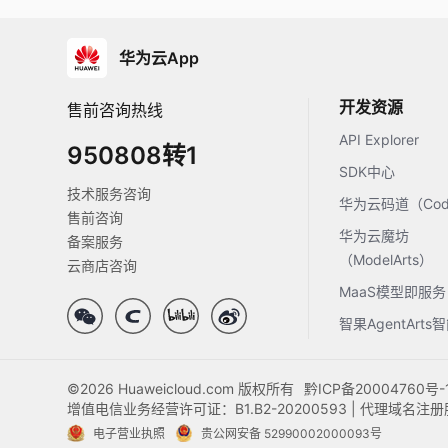
华为云App
开发资源
售前咨询热线
API Explorer
950808转1
SDK中心
技术服务咨询
华为云码道（Code
售前咨询
华为云魔坊
备案服务
（ModelArts）
云商店咨询
MaaS模型即服务
智果AgentArt
©2026 Huaweicloud.com 版权所有
黔ICP备20004760号-
增值电信业务经营许可证：B1.B2-20200593 | 代理域名
电子营业执照
贵公网安备 52990002000093号