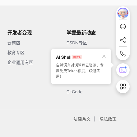
开发者变现
掌握最新动态
云商店
CSDN专区
教育专区
知乎
AI Shell
企业通用专区
开源中国
自然语言对话管理云资源，专
属免费Token额度，欢迎试
51CTO
用！
今日头条
GitCode
法律条文
隐私政策