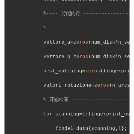
%
--
--
 分配内存 
--
--
--
--
--
--
--
--
%
.
.
.
            vettore_a
=
zeros
(
num_disk
*
n_sec
            vettore_b
=
zeros
(
num_disk
*
n_sec
            best_matching
=
zeros
(
fingerprin
            valori_rotazione
=
zeros
(
n_arcs
,
%
 开始检查 
--
--
--
--
--
--
--
--
--
--
for
 scanning
=
1
:
fingerprint_numb
                fcode1
=
data
{
scanning
,
1
}
;