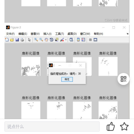
退
出
登
录