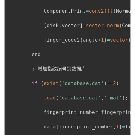
            ComponentPrint
=
conv2fft
(
Normal
[
disk
,
vector
]
=
sector_norm
(
Comp
            finger_code2
{
angle
+
1
}
=
vector
(
1
        end

%
 增加指纹编号到数据库

if
(
exist
(
'database.dat'
)
==
2
)
load
(
'database.dat'
,
'-mat'
)
;
            fingerprint_number
=
fingerprint
            data
{
fingerprint_number
,
1
}
=
fin