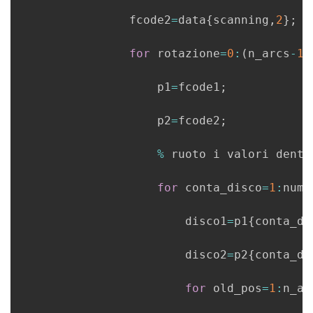
                fcode2
=
data
{
scanning
,
2
}
;
for
 rotazione
=
0
:
(
n_arcs
-
1
)
                    p1
=
fcode1
;
                    p2
=
fcode2
;
%
 ruoto i valori dentro
for
 conta_disco
=
1
:
num_
                        disco1
=
p1
{
conta_di
                        disco2
=
p2
{
conta_di
for
 old_pos
=
1
:
n_arc