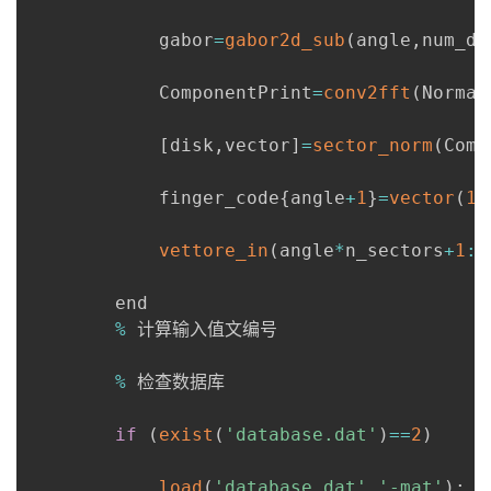
            gabor
=
gabor2d_sub
(
angle
,
num_di
            ComponentPrint
=
conv2fft
(
Normal
[
disk
,
vector
]
=
sector_norm
(
Comp
            finger_code
{
angle
+
1
}
=
vector
(
1
:
vettore_in
(
angle
*
n_sectors
+
1
:
(
        end

%
 计算输入值文编号

%
 检查数据库

if
(
exist
(
'database.dat'
)
==
2
)
load
(
'database.dat'
,
'-mat'
)
;