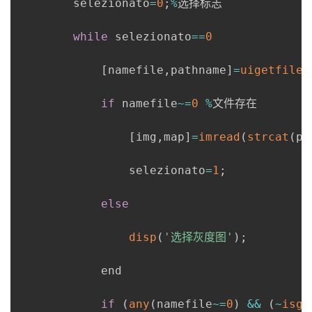
        selezionato
=
0
;
%
选择标志

while
 selezionato
==
0
[
namefile
,
pathname
]
=
uigetfile
(
if
 namefile
~
=
0
%
文件存在

[
img
,
map
]
=
imread
(
strcat
(
pa
                selezionato
=
1
;
else
disp
(
'选择灰度图'
)
;
            end

if
(
any
(
namefile
~
=
0
)
&&
(
~
isgr