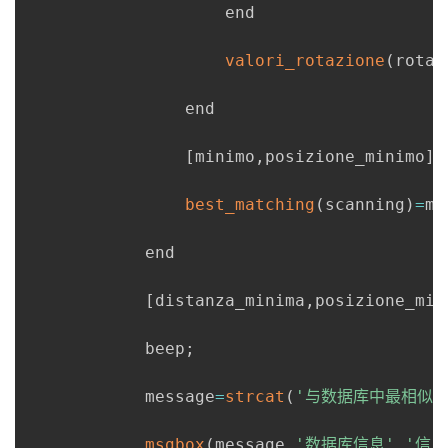
                    end

valori_rotazione
(
rotaz
                end

[
minimo
,
posizione_minimo
]
=
best_matching
(
scanning
)
=
mi
            end

[
distanza_minima
,
posizione_min
            beep
;
            message
=
strcat
(
'与数据库中最相似的
msgbox
(
message
,
'数据库信息'
,
'信息