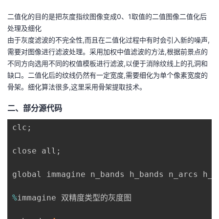
我
注
的
开
二值化的目的是把灰度指纹图像变成0、1取值的二值图像二值化后
处理及细化
的
Programs
发
由于灰度滤波的不完全性,而且在二值化过程中有时会引入新的噪声,
需要对图像进行滤波处理。采用加权中值滤波的方法,根据前景点的
支
者
不同方向选用不同的权值模板进行滤波,以便于消除纹线上的孔洞和
缺口。二值化后的纹线仍然有一定宽度,需要细化为单个像素宽度的
持
学
骨架。细化算法很多,这里采用骨架提取技术。
我
堂
二、部分源代码
clc
;
的
我
我
close all
;
技
的
的
我
global immagine n_bands h_bands n_arcs h_r
术
云
课
的
我
%
immagine 双精度类型的灰度图

支
声
程
认
的
我