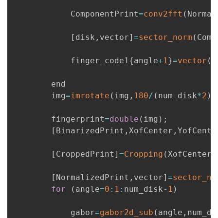
            ComponentPrint
=
conv2fft
(
Normal
[
disk
,
vector
]
=
sector_norm
(
Comp
            finger_code1
{
angle
+
1
}
=
vector
(
1
        end

        img
=
imrotate
(
img
,
180
/
(
num_disk
*
2
)
)
        fingerprint
=
double
(
img
)
;
[
BinarizedPrint
,
XofCenter
,
YofCente
[
CroppedPrint
]
=
Cropping
(
XofCenter
,
[
NormalizedPrint
,
vector
]
=
sector_no
for
(
angle
=
0
:
1
:
num_disk
-
1
)
            gabor
=
gabor2d_sub
(
angle
,
num_di