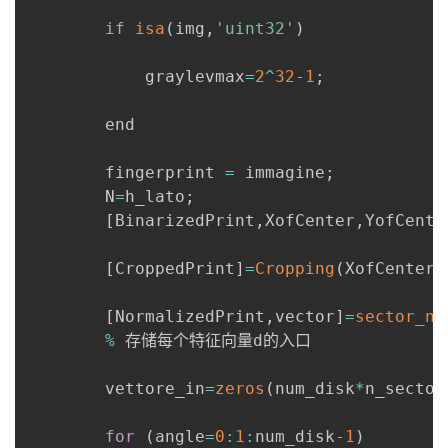
if
isa
(
img
,
'uint32'
)
            graylevmax
=
2
^
32
-
1
;
        end

        fingerprint 
=
 immagine
;
        N
=
h_lato
;
[
BinarizedPrint
,
XofCenter
,
YofCente
[
CroppedPrint
]
=
Cropping
(
XofCenter
,
[
NormalizedPrint
,
vector
]
=
sector_no
%
 存储每个特征向量d的入口

        vettore_in
=
zeros
(
num_disk
*
n_sector
for
(
angle
=
0
:
1
:
num_disk
-
1
)