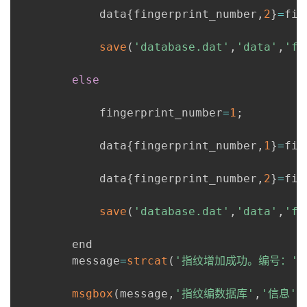
            data
{
fingerprint_number
,
2
}
=
fin
save
(
'database.dat'
,
'data'
,
'fi
else
            fingerprint_number
=
1
;
            data
{
fingerprint_number
,
1
}
=
fin
            data
{
fingerprint_number
,
2
}
=
fin
save
(
'database.dat'
,
'data'
,
'fi
        end

        message
=
strcat
(
'指纹增加成功。编号：'
,
msgbox
(
message
,
'指纹编数据库'
,
'信息'
)