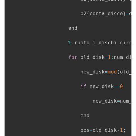
                        p2
{
conta_disco
}
=
di
                    end

%
 ruoto i dischi circol
for
 old_disk
=
1
:
num_disk
                        new_disk
=
mod
(
old_d
if
 new_disk
==
0
                            new_disk
=
num_d
                        end

                        pos
=
old_disk
-
1
;