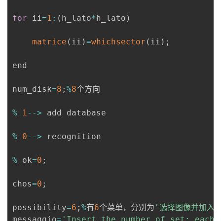
for
 ii
=
1
:
(
h_lato
*
h_lato
)
matrice
(
ii
)
=
whichsector
(
ii
)
;
end

num_disk
=
8
;
%
8
个方向

%
1
--
>
 add database

%
0
--
>
 recognition

%
 ok
=
0
;
chos
=
0
;
possibility
=
6
;
%
有
6
个菜单，分别为
'选择图像并加入数
messaggio
=
'Insert the number of set: each 