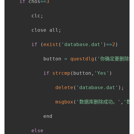
if
 chos
==
3
        clc
;
        close all
;
if
(
exist
(
'database.dat'
)
==
2
)
            button 
=
questdlg
(
'你确定要删除数
if
strcmp
(
button
,
'Yes'
)
delete
(
'database.dat'
)
;
msgbox
(
'数据库删除成功。'
,
'数
            end

else