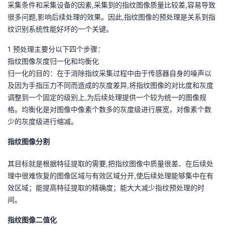
采集条件和采集设备的因素,采集到的指纹图像质量比较差,容易导致
很多问题,影响后续处理的效果。因此,指纹图像的预处理是关系到指
者
纹识别系统性能好坏的一个关键。
我
1 预处理主要分以下四个步骤：
指纹图像灰度归一化和均衡化
的
我
归一化的目的：在于消除指纹采集过程中由于传感器自身的噪声以
及因为手指压力不同而造成的灰度差异,将指纹图像的对比度和灰度
博
的
我
调整到一个固定的级别上,为后续处理提供一个较为统一的图像规
格。均衡化是对图像中像素个数多的灰度级进行展宽，对像素个数
客
论
的
我
少的灰度级进行缩减。
坛
圈
的
我
指纹图像分割
子
直
的
我
其目标就是根据特征提取的需要,把指纹图像中质量很差、在后续处
理中很难恢复的图像区域与有效区域分开,使后续处理能够集中在有
我
播
活
的
效区域；能提高特征提取的精确度；能大大减少指纹预处理的时
间。
我
动
关
的
指纹图像二值化