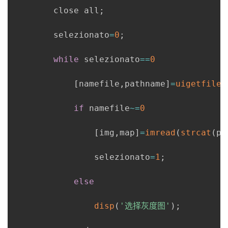
        close all
;
        selezionato
=
0
;
while
 selezionato
==
0
[
namefile
,
pathname
]
=
uigetfile
(
if
 namefile
~
=
0
[
img
,
map
]
=
imread
(
strcat
(
pa
                selezionato
=
1
;
else
disp
(
'选择灰度图'
)
;