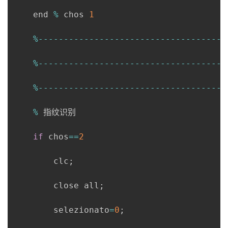
    end 
%
 chos 
1
%
--
--
--
--
--
--
--
--
--
--
--
--
--
--
--
--
--
--
-
%
--
--
--
--
--
--
--
--
--
--
--
--
--
--
--
--
--
--
-
%
--
--
--
--
--
--
--
--
--
--
--
--
--
--
--
--
--
--
-
%
 指纹识别

if
 chos
==
2
        clc
;
        close all
;
        selezionato
=
0
;