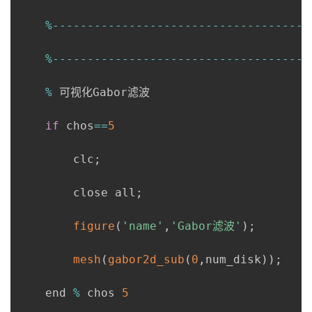
%
--
--
--
--
--
--
--
--
--
--
--
--
--
--
--
--
--
--
-
%
--
--
--
--
--
--
--
--
--
--
--
--
--
--
--
--
--
--
-
%
 可视化Gabor滤波

if
 chos
==
5
        clc
;
        close all
;
figure
(
'name'
,
'Gabor滤波'
)
;
mesh
(
gabor2d_sub
(
0
,
num_disk
)
)
;
    end 
%
 chos 
5