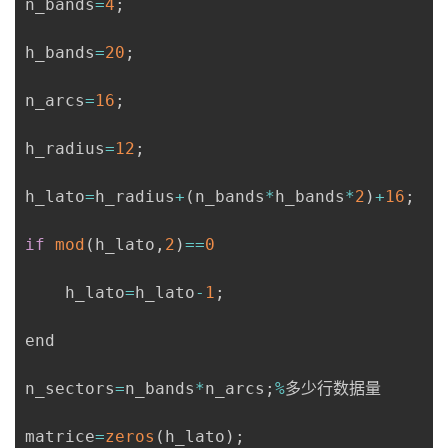
n_bands
=
4
;
持
建
证
实
的
h_bands
=
20
;
议
验
收
n_arcs
=
16
;
藏
h_radius
=
12
;
h_lato
=
h_radius
+
(
n_bands
*
h_bands
*
2
)
+
16
;
if
mod
(
h_lato
,
2
)
==
0
    h_lato
=
h_lato
-
1
;
end

n_sectors
=
n_bands
*
n_arcs
;
%
多少行数据量

matrice
=
zeros
(
h_lato
)
;