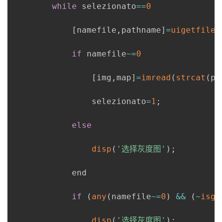
while
 selezionato
==
0
[
namefile
,
pathname
]
=
uigetfile
(
if
 namefile
~
=
0
[
img
,
map
]
=
imread
(
strcat
(
pa
                selezionato
=
1
;
else
disp
(
'选择灰度图'
)
;
            end

if
(
any
(
namefile
~
=
0
)
&&
(
~
isgr
disp
(
'选择灰度图'
)
;