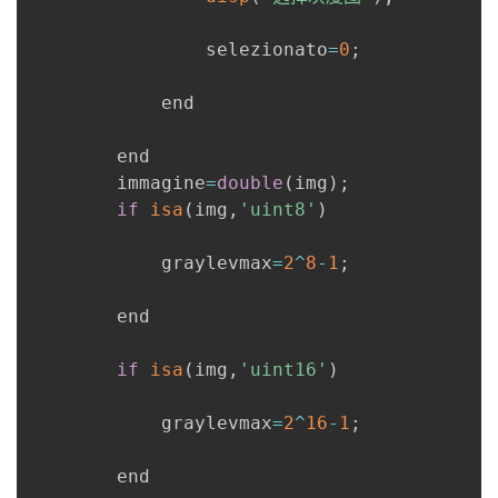
                selezionato
=
0
;
            end

        end

        immagine
=
double
(
img
)
;
if
isa
(
img
,
'uint8'
)
            graylevmax
=
2
^
8
-
1
;
        end

if
isa
(
img
,
'uint16'
)
            graylevmax
=
2
^
16
-
1
;
        end
