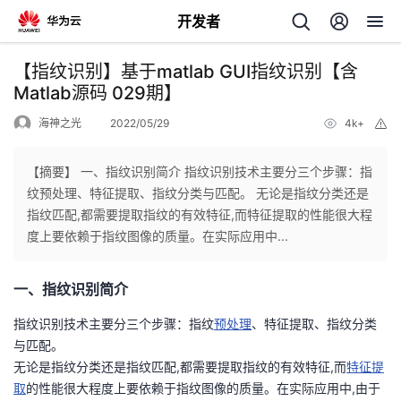
开发者
返
【指纹识别】基于matlab GUI指纹识别【含
回
Matlab源码 029期】
海神之光
2022/05/29
4k+
举
报
【摘要】 一、指纹识别简介 指纹识别技术主要分三个步骤：指
纹预处理、特征提取、指纹分类与匹配。 无论是指纹分类还是
个
指纹匹配,都需要提取指纹的有效特征,而特征提取的性能很大程
度上要依赖于指纹图像的质量。在实际应用中...
我
人
一、指纹识别简介
的
主
指纹识别技术主要分三个步骤：指纹
预处理
、特征提取、指纹分类
开
页
与匹配。
无论是指纹分类还是指纹匹配,都需要提取指纹的有效特征,而
特征提
发
取
的性能很大程度上要依赖于指纹图像的质量。在实际应用中,由于