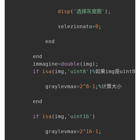
disp
(
'选择灰度图'
)
;
                selezionato
=
0
;
            end

        end

        immagine
=
double
(
img
)
;
if
isa
(
img
,
'uint8'
)
%
如果img是uint8

            graylevmax
=
2
^
8
-
1
;
%
计算大小

        end

if
isa
(
img
,
'uint16'
)
            graylevmax
=
2
^
16
-
1
;