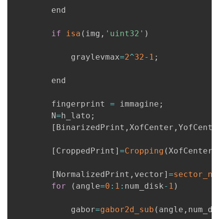
        end

if
isa
(
img
,
'uint32'
)
            graylevmax
=
2
^
32
-
1
;
        end

        fingerprint 
=
 immagine
;
        N
=
h_lato
;
[
BinarizedPrint
,
XofCenter
,
YofCente
[
CroppedPrint
]
=
Cropping
(
XofCenter
,
[
NormalizedPrint
,
vector
]
=
sector_no
for
(
angle
=
0
:
1
:
num_disk
-
1
)
            gabor
=
gabor2d_sub
(
angle
,
num_di