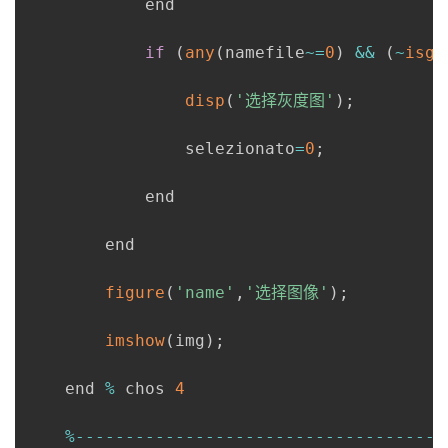
            end

if
(
any
(
namefile
~
=
0
)
&&
(
~
isgr
disp
(
'选择灰度图'
)
;
                selezionato
=
0
;
            end

        end

figure
(
'name'
,
'选择图像'
)
;
imshow
(
img
)
;
    end 
%
 chos 
4
%
--
--
--
--
--
--
--
--
--
--
--
--
--
--
--
--
--
--
-