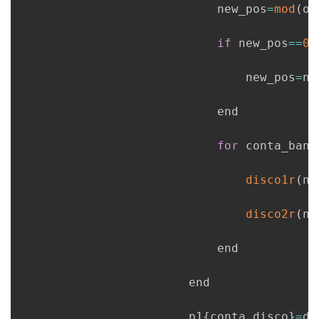
                            new_pos
=
mod
(
ol
if
 new_pos
==
0
                                new_pos
=
n_
                            end

for
 conta_band
disco1r
(
ne
disco2r
(
ne
                            end

                        end

                        p1
{
conta_disco
}
=
di