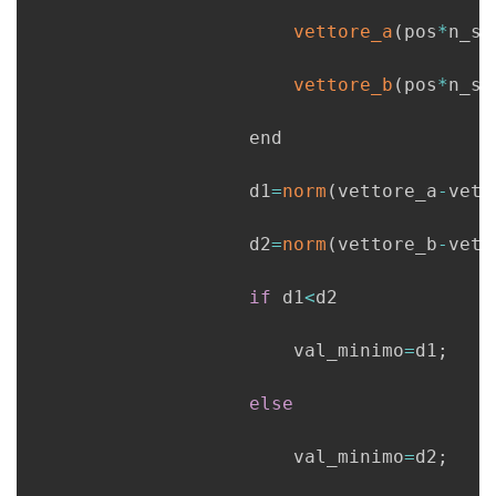
vettore_a
(
pos
*
n_se
vettore_b
(
pos
*
n_se
                    end

                    d1
=
norm
(
vettore_a
-
vett
                    d2
=
norm
(
vettore_b
-
vett
if
 d1
<
d2

                        val_minimo
=
d1
;
else
                        val_minimo
=
d2
;