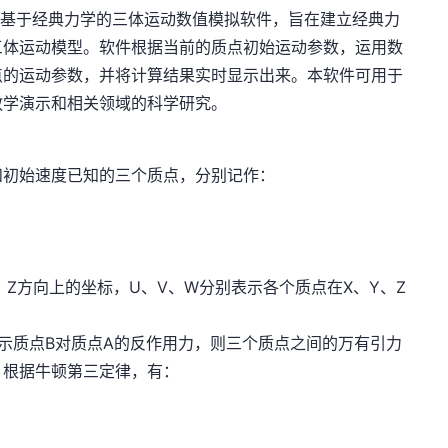
个基于经典力学的三体运动数值模拟软件，旨在建立经典力
三体运动模型。软件根据当前的质点初始运动参数，运用数
点的运动参数，并将计算结果实时显示出来。本软件可用于
教学演示和相关领域的科学研究。
和初始速度已知的三个质点，分别记作：
、Z方向上的坐标，U、V、W分别表示各个质点在X、Y、Z
A表示质点B对质点A的反作用力，则三个质点之间的万有引力
f21，根据牛顿第三定律，有：