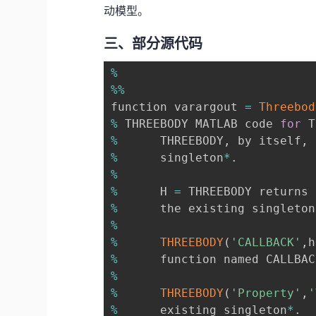
动模型。
三、部分源代码
%
%
%
function varargout 
=
Threebod
%
 THREEBODY MATLAB code 
for
 T
%
      THREEBODY
,
 by itself
,
%
      singleton
*
.
%
%
      H 
=
%
      the existing singleton
%
%
THREEBODY
(
'CALLBACK'
,
h
%
      function named CALLBAC
%
%
THREEBODY
(
'Property'
,
'
%
      existing singleton
*
.
  