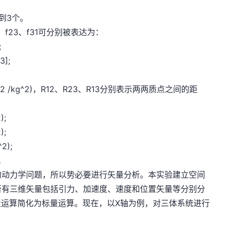
到3个。
f23、f31可分别被表达为：
;
3];
;
m2 /kg^2)，R12、R23、R13分别表示两两质点之间的距
);
);
2);
。
的动力学问题，所以势必要进行矢量分析。本实验建立空间
所有三维矢量包括引力、加速度、速度和位置矢量等分别分
量运算简化为标量运算。现在，以X轴为例，对三体系统进行