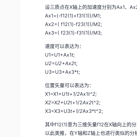
设三质点在X轴上的加速度分别为Ax1、Ax
Ax1=(-f12(1)+f31(1))/M1;
Ax2=( f12(1)-f23(1))/M2;
Ax3=( f23(1)-f31(1))/M3;
速度可以表达为：
U1=U1+Ax1
t;
U2=U2+Ax2
t;
U3=U3+Ax3*t;
位置矢量可以表达为：
X1=X1+U1
t+1/2
Ax1
t^2;
X2=X2+U2
t+1/2
Ax2
t^2;
X3=X3+U3
t+1/2
Ax3*t^2;
其中f12(1)意为三维矢量f12在X轴向上的
以此类推，在Y轴和Z轴上也进行类似的分