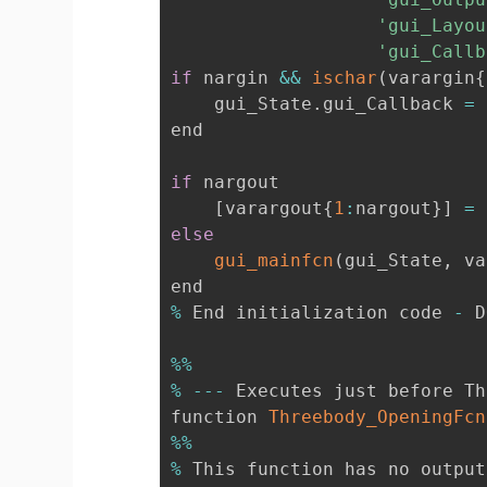
'gui_Layou
'gui_Callb
if
 nargin 
&&
ischar
(
varargin
{
    gui_State
.
gui_Callback 
=
end

if
 nargout

[
varargout
{
1
:
nargout
}
]
=
else
gui_mainfcn
(
gui_State
,
 va
%
 End initialization code 
-
 D
%
%
%
--
-
 Executes just before Th
function 
Threebody_OpeningFcn
%
%
%
 This function has no output