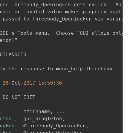
ore Threebody_OpeningFcn gets called
.
 passed to Threebody_OpeningFcn via varargin
IDE's Tools menu
.
eton
)
"
.
UIHANDLES

fy the response to menu_help Threebody

28
-
Oct
-
2017
15
:
50
:
30
 DO NOT EDIT

,
       mfilename
,
.
.
.
eton'
,
  gui_Singleton
,
.
.
.
ngFcn'
,
 @Threebody_OpeningFcn
,
.
.
.
tFcn'
,
  @Threebody_OutputFcn
,
.
.
.