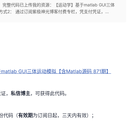
 完整代码已上传我的资源：【运动学】基于matlab GUI三体
代码方式2： 通过订阅紫极神光博客付费专栏，凭支付凭证，...
atlab GUI三体运动模拟【含Matlab源码 871期】
凭证，
私信博主
，可获得此代码。
份代码（
有效期
为订阅日起，三天内有效）；