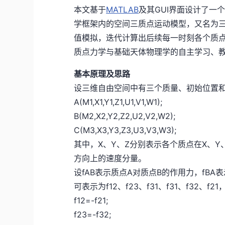
本文基于
MATLAB
及其GUI界面设计了一
学框架内的空间三质点运动模型，又名为
值模拟，迭代计算出后续每一时刻各个质
质点力学与基础天体物理学的自主学习、
基本原理及思路
设三维自由空间中有三个质量、初始位置
A(M1,X1,Y1,Z1,U1,V1,W1);
B(M2,X2,Y2,Z2,U2,V2,W2);
C(M3,X3,Y3,Z3,U3,V3,W3);
其中，X、Y、Z分别表示各个质点在X、Y
方向上的速度分量。
设fAB表示质点A对质点B的作用力，fB
可表示为f12、f23、f31、f31、f32、
f12=-f21;
f23=-f32;