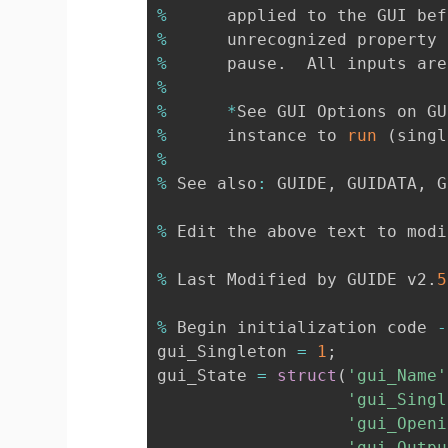
%
      applied to the GUI bef
%
%
      pause
.
  All inputs are
%
%
*
See GUI Options on GU
%
      instance to 
run
(
singl
%
%
 See also
:
 GUIDE
,
 GUIDATA
,
 G
%
 Edit the above text to modi
%
 Last Modified by GUIDE v2
.
5
%
 Begin initialization code 
-
gui_Singleton 
=
1
;
gui_State 
=
struct
(
'gui_Name'
'gui_Singl
'gui_Openi
'gui_Outpu