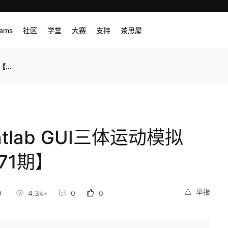
rams
社区
学堂
大赛
支持
茶思屋
期】
lab GUI三体运动模拟
871期】
举报
9
4.3k+
0
0