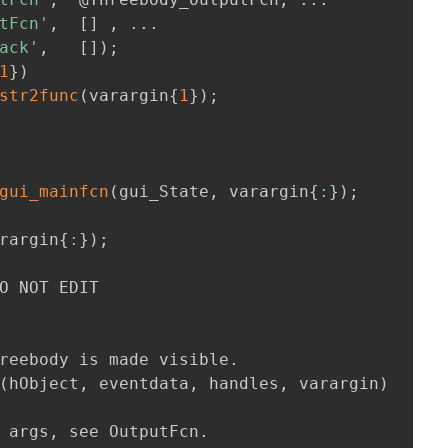
tFcn'
,
[
]
,
.
.
.
ack'
,
[
]
)
;
1
}
)
str2func
(
varargin
{
1
}
)
;
gui_mainfcn
(
gui_State
,
 varargin
{
:
}
)
;
rargin
{
:
}
)
;
O NOT EDIT

reebody is made visible
.
(
hObject
,
 eventdata
,
 handles
,
 varargin
)
 args
,
 see OutputFcn
.