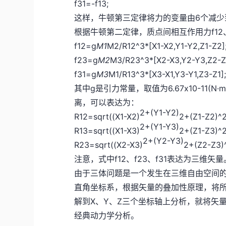
f31=-f13;
这样，牛顿第三定律将力的变量由6个减少
根据牛顿第二定律，质点间相互作用力f12、
f12=g
M1
M2/R12^3*[X1-X2,Y1-Y2,Z1-Z2]
f23=g
M2
M3/R23^3*[X2-X3,Y2-Y3,Z2-Z
f31=g
M3
M1/R13^3*[X3-X1,Y3-Y1,Z3-Z1]
其中g是引力常量，取值为6.67x10-11(N·
离，可以表达为：
2+(Y1-Y2)
R12=sqrt((X1-X2)
2+(Z1-Z2)^2
2+(Y1-Y3)
R13=sqrt((X1-X3)
2+(Z1-Z3)^2
2+(Y2-Y3)
R23=sqrt((X2-X3)
2+(Z2-Z3)^
注意，式中f12、f23、f31表达为三维矢量
由于三体问题是一个发生在三维自由空间
直角坐标系，根据矢量的叠加性原理，将
解到X、Y、Z三个坐标轴上分析，就将矢
经典动力学分析。