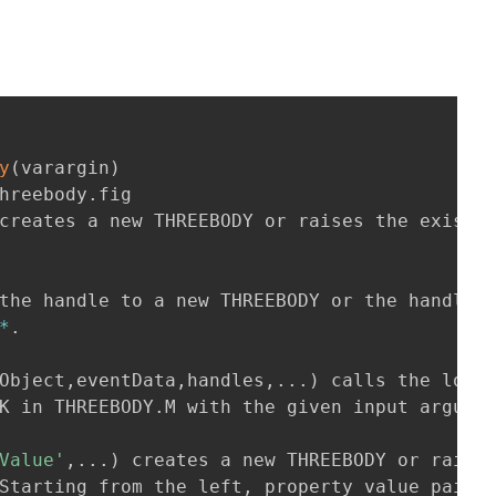
y
(
varargin
)
hreebody
.
*
.
Object
,
eventData
,
handles
,
.
.
.
)
K in THREEBODY
.
M with the given input argume
Value'
,
.
.
.
)
Starting from the left
,