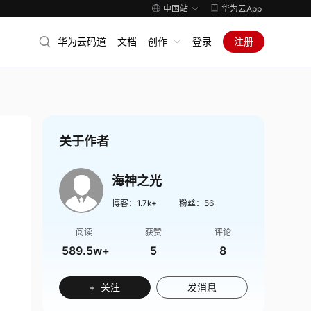
中国站
华为云App
华为云码道
文档
创作
登录
注册
关于作者
海神之光
博客：
1.7k+
粉丝：
56
阅读
获赞
评论
589.5w+
5
8
+ 关注
发消息