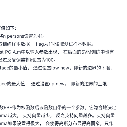
取值如下：
将n persons设置为41。
e.m读取训练样本数据， flag为1时读取测试样本数据。
st PC A.m中以输入参数出现， 在后面的SVM训练中也有
经过反复调整将k设置为100。
 a face的最小值， 通过设置low new，即新的边界的下限，
a face的最大值， 通过设置up new， 即新的边界的上限，
斯核函数RBF作为核函数后该函数自带的一个参数。它隐含地决定
ma越大， 支持向量越少， 反之支持向量越多。支持向量
mma如果设置得很大， 会使得高斯分布显得高而窄，只作