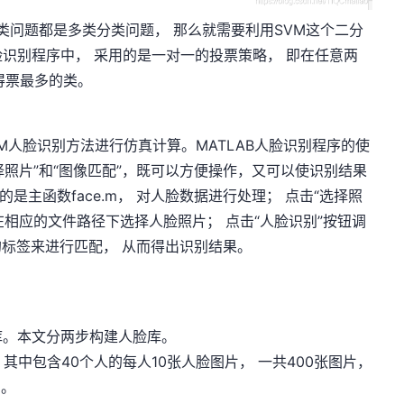
类问题都是多类分类问题， 那么就需要利用SVM这个二分
识别程序中， 采用的是一对一的投票策略， 即在任意两
得票最多的类。
SVM人脸识别方法进行仿真计算。MATLAB人脸识别程序的使
择照片”和“图像匹配”，既可以方便操作，又可以使识别结果
是主函数face.m， 对人脸数据进行处理； 点击“选择照
可以在相应的文件路径下选择人脸照片； 点击“人脸识别”按钮调
应的标签来进行匹配， 从而得出识别结果。
库。本文分两步构建人脸库。
， 其中包含40个人的每人10张人脸图片， 一共400张图片，
m。