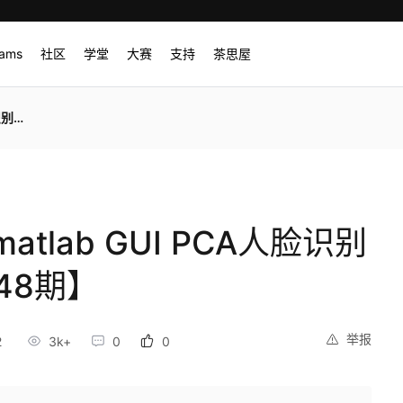
rams
社区
学堂
大赛
支持
茶思屋
8期】
lab GUI PCA人脸识别
748期】
举报
2
3k+
0
0