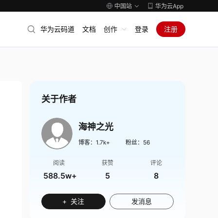
中国站
华为云App
华为云码道
文档
创作
登录
注册
关于作者
海神之光
博客：
1.7k+
粉丝：
56
阅读
获赞
评论
588.5w+
5
8
+ 关注
发消息