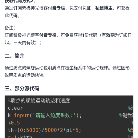
获取代码方式2：
通过订阅紫极神光博客
付费专栏
，凭支付凭证，
私信博主
，可获得
者
此代码。
我
备注：
订阅紫极神光博客
付费专栏
，可免费获得
1
份代码（
有效期
为订阅日
的
我
起，三天内有效）；
二、简介
博
的
我
通过质点的螺旋运动说明质点在极坐标系中的运动规律。通过图形
客
论
的
我
说明质点的运动轨迹。
坛
圈
的
我
三、部分源代码
子
直
的
我
%
质点的螺旋运动轨迹和速度

clear                                  
%
清
我
播
活
的
k
=
input
(
'请输入角度系数:'
)
;
%
%
0.5
%
参
我
动
关
的
th
=
(
0
:
5000
)
/
5000
*
2
*
pi
*
5
;
%
5
圈
r
=
1
+
k
*
th
;
%
极径