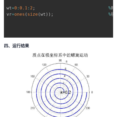
持
建
证
实
的
wt
=
0
:
0.1
:
2
;
%
时
vr
=
ones
(
size
(
wt
)
)
;
%
径
议
验
收
藏
四、运行结果