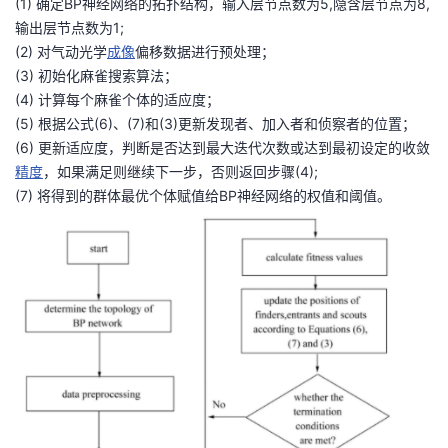
(1) 确定BP神经网络的拓扑结构，输入层节点数为5,隐含层节点为8,
输出层节点数为1;
者
(2) 对气动光学
成像
偏移数据进行预处理；
(3) 初始化麻雀搜索算法；
我
(4) 计算每个麻雀个体的适应度；
(5) 根据公式(6)、(7)和(3)更新发现者、加入者和侦察者的位置；
的
我
(6) 更新适应度，判断是否达到最大迭代次数或达到最初设定的收敛
精度
，如果满足则继续下一步，否则返回步骤(4);
博
的
我
(7) 将得到的群体最优个体赋值给BP神经网络的权值和阈值。
客
论
的
我
坛
圈
的
我
子
直
的
我
我
播
活
的
我
动
关
的