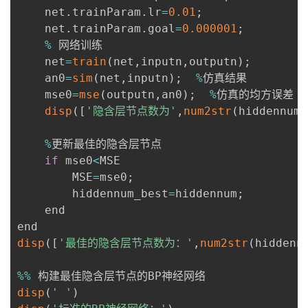
    net
.
trainParam
.
lr
=
0.01
;
    net
.
trainParam
.
goal
=
0.000001
;
%
%
 网络训练

    net
=
train
(
net
,
inputn
,
outputn
)
;
    an0
=
sim
(
net
,
inputn
)
;
%
仿真结果

    mse0
=
mse
(
outputn
,
an0
)
;
%
仿真的均方误差

disp
(
[
'隐含层节点数为'
,
num2str
(
hiddennum
)
%
更新最佳的隐含层节点

if
 mse0
<
MSE

        MSE
=
mse0
;
        hiddennum_best
=
hiddennum
;
    end

disp
(
[
'最佳的隐含层节点数为：'
,
num2str
(
hiddenn
%
%
disp
(
' '
)