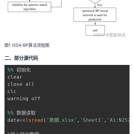
我
注
的
开
的
Programs
发
支
者
图1 ISSA-BP算法流程图
持
学
二、部分源代码
我
堂
%
%
 初始化

clear

的
我
我
close all

clc

技
的
的
我
warning off

术
云
课
的
我
%
%
 数据读取

data
=
xlsread
(
'数据.xlsx'
,
'Sheet1'
,
'A1:N252'
支
声
程
认
的
我