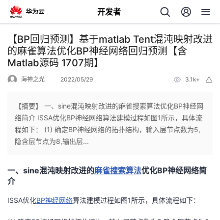
开发者
返
【BP回归预测】基于matlab Tent混沌映射改进
回
的麻雀算法优化BP神经网络回归预测【含
Matlab源码 1707期】
海神之光
2022/05/29
3.1k+
举
报
【摘要】 一、sine混沌映射改进的麻雀搜索算法优化BP神经网
个
络简介 ISSA优化BP神经网络算法建模过程如图1所示，具体流
程如下： (1) 确定BP神经网络的拓扑结构，输入层节点数为5,
我
人
隐含层节点为8,输出层...
的
主
一、sine混沌映射改进的
麻雀搜索算法
优化BP神经网络简
介
开
页
ISSA优化
BP神经网络
算法建模过程如图1所示，具体流程如下：
发