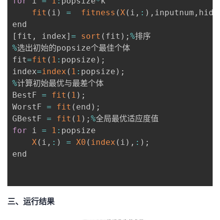
for
 i 
=
1
:
popsize
*
k

fit
(
i
)
=
fitness
(
X
(
i
,
:
)
,
inputnum
,
hidd
[
fit
,
 index
]
=
sort
(
fit
)
;
%
%
选出初始的popsize个最佳个体

fit
=
fit
(
1
:
popsize
)
;
index
=
index
(
1
:
popsize
)
;
%
计算初始最优与最差个体

BestF 
=
fit
(
1
)
;
WorstF 
=
fit
(
end
)
;
GBestF 
=
fit
(
1
)
;
%
for
 i 
=
1
:
popsize

X
(
i
,
:
)
=
X0
(
index
(
i
)
,
:
)
;
end

三、运行结果