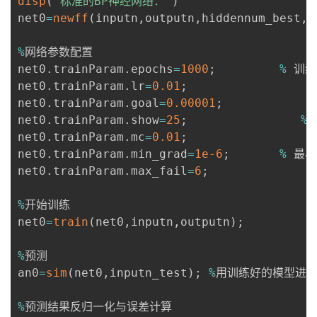
disp
(
'标准的BP神经网络：'
)
net0
=
newff
(
inputn
,
outputn
,
hiddennum_best
,
{
%
网络参数配置

net0
.
trainParam
.
epochs
=
1000
;
%
 训
net0
.
trainParam
.
lr
=
0.01
;
net0
.
trainParam
.
goal
=
0.00001
;
net0
.
trainParam
.
show
=
25
;
%
net0
.
trainParam
.
mc
=
0.01
;
%
net0
.
trainParam
.
min_grad
=
1e-6
;
%
 最小
net0
.
trainParam
.
max_fail
=
6
;
%
开始训练

net0
=
train
(
net0
,
inputn
,
outputn
)
;
%
预测

an0
=
sim
(
net0
,
inputn_test
)
;
%
用训练好的模型进行
%
预测结果反归一化与误差计算
