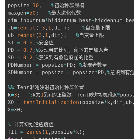
popsize
=
30
;
%
初始种群规模

maxgen
=
50
;
%
最大进化代数

dim
=
inputnum
*
hiddennum_best
+
hiddennum_best
lb
=
repmat
(
-
3
,
1
,
dim
)
;
%
自变量下限

ub
=
repmat
(
3
,
1
,
dim
)
;
%
自变量上限

ST 
=
0.6
;
%
安全值

PD 
=
0.7
;
%
发现者的比列，剩下的是加入者

SD 
=
0.2
;
%
意识到有危险麻雀的比重

PDNumber 
=
 popsize
*
PD
;
%
发现者数量

SDNumber 
=
 popsize 
-
 popsize
*
PD
;
%
意识到有危险
%
%
 Tent混沌映射初始化种群位置

k
=
3
;
%
k为
1
到n的正整数，Tent映射初始化k
*
pops
X0 
=
tentInitialization
(
popsize
*
k
,
dim
,
ub
,
l
X
=
X0
;
%
 计算初始适应度值

fit 
=
zeros
(
1
,
popsize
*
k
)
;