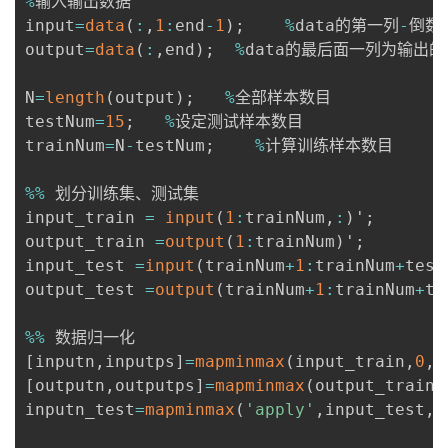
%
输入输出数据

持
建
证
实
的
input
=
data
(
:
,
1
:
end
-
1
)
;
%
data的第一列
-
倒数
output
=
data
(
:
,
end
)
;
%
data的最后面一列为输出的
议
验
收
N
=
length
(
output
)
;
%
全部样本数目

藏
testNum
=
15
;
%
设定测试样本数目

trainNum
=
N
-
testNum
;
%
计算训练样本数目

%
%
 划分训练集、测试集

input_train 
=
input
(
1
:
trainNum
,
:
)
'
;
output_train 
=
output
(
1
:
trainNum
)
'
;
input_test 
=
input
(
trainNum
+
1
:
trainNum
+
test
output_test 
=
output
(
trainNum
+
1
:
trainNum
+
te
%
%
[
inputn
,
inputps
]
=
mapminmax
(
input_train
,
0
,
1
[
outputn
,
outputps
]
=
mapminmax
(
output_train
)
inputn_test
=
mapminmax
(
'apply'
,
input_test
,
i