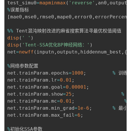
test_simu0
=
mapminmax
(
'reverse'
,
an0
,
outputp
%
[
mae0
,
mse0
,
rmse0
,
mape0
,
error0
,
errorPercent
%
%
disp
(
' '
)
disp
(
'Tent-SSA优化BP神经网络：'
)
net
=
newff
(
inputn
,
outputn
,
hiddennum_best
,
{
'
%
网络参数配置

net
.
trainParam
.
epochs
=
1000
;
%
 训练
net
.
trainParam
.
lr
=
0.01
;
net
.
trainParam
.
goal
=
0.00001
;
net
.
trainParam
.
show
=
25
;
%
 
net
.
trainParam
.
mc
=
0.01
;
%
 
net
.
trainParam
.
min_grad
=
1e-6
;
%
 最小性
net
.
trainParam
.
max_fail
=
6
;
%
%
初始化SSA参数
