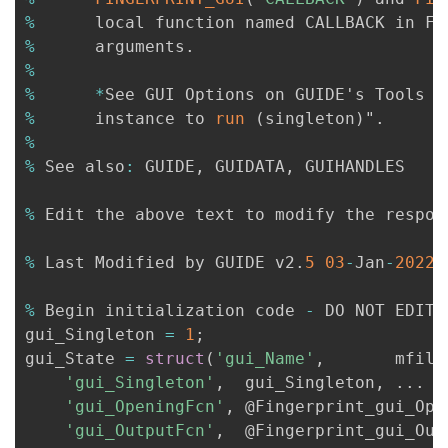
%
      local function named CALLBACK in FI
%
      arguments
.
%
%
*
See GUI Options on GUIDE's Tools m
%
      instance to 
run
(
singleton
)
"
.
%
%
 See also
:
 GUIDE
,
 GUIDATA
,
 GUIHANDLES

%
 Edit the above text to modify the respon
%
 Last Modified by GUIDE v2
.
5
03
-
Jan
-
2022
%
 Begin initialization code 
-
 DO NOT EDIT

gui_Singleton 
=
1
;
gui_State 
=
struct
(
'gui_Name'
,
       mfile
'gui_Singleton'
,
  gui_Singleton
,
.
.
.
'gui_OpeningFcn'
,
 @Fingerprint_gui_Ope
'gui_OutputFcn'
,
  @Fingerprint_gui_Out