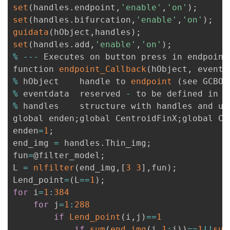
set
(
handles
.
endpoint
,
'enable'
,
'on'
)
;
set
(
handles
.
bifurcation
,
'enable'
,
'on'
)
;
guidata
(
hObject
,
handles
)
;
set
(
handles
.
add
,
'enable'
,
'on'
)
;
%
--
-
 Executes on button press in endpoint
function 
endpoint_Callback
(
hObject
,
 eventd
%
 hObject    handle to 
endpoint
(
see GCBO
)
%
 eventdata  reserved 
-
%
 handles    structure with handles and us
global enden
;
global CentroidFinX
;
global Ce
enden
=
1
;
end_img 
=
 handles
.
Thin_img
;
fun
=
@filter_model
;
L 
=
nlfilter
(
end_img
,
[
3
3
]
,
fun
)
;
Lend_point
=
(
L
==
1
)
;
for
 i
=
1
:
384
for
 j
=
1
:
288
if
Lend_point
(
i
,
j
)
==
1
if
sum
(
end_img
(
i
,
1
:
j
)
)
==
1
||
sum