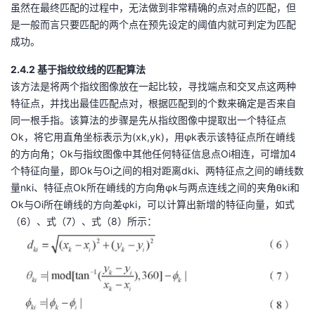
虽然在最终匹配的过程中，无法做到非常精确的点对点的匹配，但
是一般而言只要匹配的两个点在预先设定的阈值内就可判定为匹配
成功。
2.4.2 基于指纹纹线的匹配算法
该方法是将两个指纹图像放在一起比较，寻找端点和交叉点这两种
特征点，并找出最佳匹配点对，根据匹配到的个数来确定是否来自
同一根手指。该算法的步骤是先从指纹图像中提取出一个特征点
Ok，将它用直角坐标表示为(xk,yk)，用φk表示该特征点所在嵴线
的方向角；Ok与指纹图像中其他任何特征信息点Oi相连，可增加4
个特征向量，即Ok与Oi之间的相对距离dki、两特征点之间的嵴线数
量nki、特征点Ok所在嵴线的方向角φk与两点连线之间的夹角θki和
Ok与Oi所在嵴线的方向差φki，可以计算出新增的特征向量，如式
（6）、式（7）、式（8）所示：