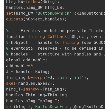
hImg_BW
=
imshow
(
BWimg
)
;
handles
.
hImg_BW
=
hImg_BW
;
set
(
hImg_BW
,
'ButtonDownFcn'
,
{
@ImgButtonDow
guidata
(
hObject
,
handles
)
;
%
--
-
 Executes on button press in Thining
.
function 
Thining_Callback
(
hObject
,
 eventda
%
 hObject    handle to 
Thining
(
see GCBO
)
%
 eventdata  reserved 
-
%
 handles    structure with handles and us
global addenable
;
addenable
=
0
;
J 
=
 handles
.
BWimg
;
Thin_img
=
bwmorph
(
~
J
,
'thin'
,
'inf'
)
;
axes
(
handles
.
axes2
)
;
hImg_T
=
imshow
(
~
Thin_img
)
;
handles
.
Thin_img
=
Thin_img
;
handles
.
hImg_T
=
hImg_T
;
set
(
hImg_T
,
'ButtonDownFcn'
,
{
@Img1ButtonDow