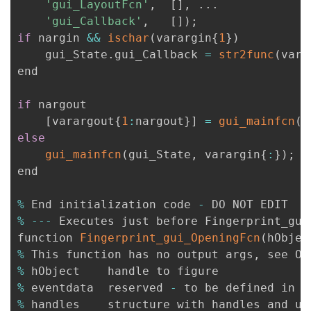
'gui_LayoutFcn'
,
[
]
,
.
.
.
'gui_Callback'
,
[
]
)
;
if
 nargin 
&&
ischar
(
varargin
{
1
}
)
    gui_State
.
gui_Callback 
=
str2func
(
vara
end

if
 nargout

[
varargout
{
1
:
nargout
}
]
=
gui_mainfcn
(
g
else
gui_mainfcn
(
gui_State
,
 varargin
{
:
}
)
;
end

%
 End initialization code 
-
%
--
-
 Executes just before Fingerprint_gui
function 
Fingerprint_gui_OpeningFcn
(
hObjec
%
 This function has no output args
,
 see Ou
%
%
 eventdata  reserved 
-
%
 handles    structure with handles and us