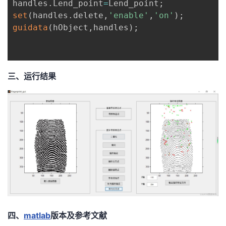
handles
.
Lend_point
=
Lend_point
;
set
(
handles
.
delete
,
'enable'
,
'on'
)
;
guidata
(
hObject
,
handles
)
;
三、运行结果
四、
matlab
版本及参考文献