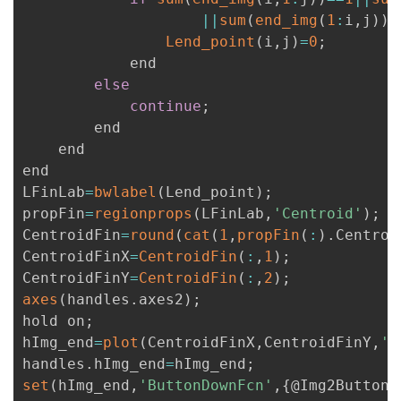
||
sum
(
end_img
(
1
:
i
,
j
)
)
=
Lend_point
(
i
,
j
)
=
0
;
            end

else
continue
;
        end

    end

end

LFinLab
=
bwlabel
(
Lend_point
)
;
propFin
=
regionprops
(
LFinLab
,
'Centroid'
)
;
CentroidFin
=
round
(
cat
(
1
,
propFin
(
:
)
.
Centroi
CentroidFinX
=
CentroidFin
(
:
,
1
)
;
CentroidFinY
=
CentroidFin
(
:
,
2
)
;
axes
(
handles
.
axes2
)
;
hold on
;
hImg_end
=
plot
(
CentroidFinX
,
CentroidFinY
,
'r
handles
.
hImg_end
=
hImg_end
;
set
(
hImg_end
,
'ButtonDownFcn'
,
{
@Img2ButtonD