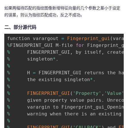
如果两幅待匹配的指纹图像新增特征向量的几个参数之差小于设定
的误差，则认为指纹匹配成功，反之不成功。
二、部分源代码
function varargout 
=
Fingerprint_gui
(
varar
%
FINGERPRINT_GUI M
-
file 
for
 Fingerprint_gu
%
      FINGERPRINT_GUI
,
 by itself
,
%
      singleton
*
.
%
%
      H 
=
%
      the existing singleton
*
.
%
%
FINGERPRINT_GUI
(
'Property'
,
'Value'
,
%
      given property value pairs
.
%
      varargin to Fingerprint_gui_Opening
%
      warning when there is an existing s
%
%
FINGERPRINT_GUI
(
'CALLBACK'
)
 and 
FIN