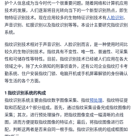
护个人信息成为当今时代一个很重要问题。随着网络和计算机应用
技术的发展，人们逐渐将目光转向当下的一个新型识别热点，即生
者
物特征识别技术。现在应用较多的生物特征识别技术有
人脸识别
、
声音识别、虹膜识别以及指纹识别等等。本设计主要研究指纹识别
我
系统。
的
我
指纹识别技术相对于声音识别、人脸识别而言，是一种使用时间比
较久的生物识别技术。指纹具有不变性、唯一性、普遍性、可采集
博
的
我
性和可储存性等特性。目前，指纹识别技术已经被人们应用在各大
领域之中，除了大众熟知的刑事侦查外，还有公司企业指纹打卡考
客
论
的
我
勤系统、住户安装指纹门锁、电脑开机或手机屏幕解锁的身份确认
等生活的各个方面。
坛
圈
的
我
1 指纹识别系统的构成
子
直
的
我
指纹识别系统主要由指纹数字图像采集、指纹
预处理
、指纹特征提
取和匹配这4个部分组成。首先，通过指纹采集设备完成指纹图像的
我
播
活
的
采集；其次，进行预处理操作，把指纹图像变成一幅清晰的点线
图，进而方便提取指纹图像的特征点；最后，将指纹图像进行匹
我
动
关
的
配，判断这两者是否来自同一根手指。指纹识别系统的组成框图如