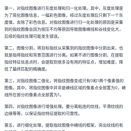
持
建
证
实
的
第一，对指纹图像进行灰度处理和归一化处理。其中，灰度处理是
为了简化图像信息，一幅彩色图像，经过灰度处理后只剩下一个灰
议
验
收
度值，去除了彩色信息。对指纹图像进行归一化处理的原因是采集
到的指纹图像会因为按压不均等原因导致图像嵴线和谷线变化大，
藏
后续的指纹处理可能发生错误。
第二，图像分割，将目标指纹从采集到的指纹图像中分割出来，也
就是指将指纹和背景范围进行分离。如果不进行图像分割，在提取
指纹特征信息点时，会提取到很多没有用的特征点，增加难度，降
低了最终匹配的精确度。
第三，对指纹图像二值化，将指纹图像变成只有0和1两个像素值的
图像。其中，将指纹图像中并非是嵴线区域的像素点全部置为0，嵴
线所在部分的像素点全部置为1。
第四，对指纹图像进行增强处理。要分离粘连的纹线，平滑纹线的
边缘等等，以保证指纹特征提取的可靠性。
第五，进行细化处理，提取指纹图像中嵴线的框架，突出纹线的有