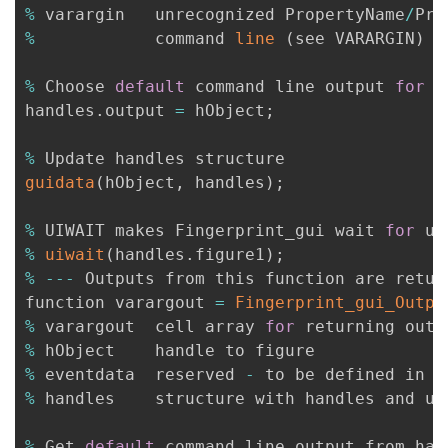
%
 varargin   unrecognized PropertyName
/
%
            command 
line
(
see VARARGIN
)
%
 Choose 
default
 command line output 
for
 F
handles
.
output 
=
 hObject
;
%
guidata
(
hObject
,
 handles
)
;
%
 UIWAIT makes Fingerprint_gui wait 
for
 us
%
uiwait
(
handles
.
figure1
)
;
%
--
-
 Outputs from this function are retur
function varargout 
=
Fingerprint_gui_Outpu
%
 varargout  cell array 
for
 returning outp
%
%
 eventdata  reserved 
-
%
 handles    structure with handles and us
%
 Get 
default
 command line output from han