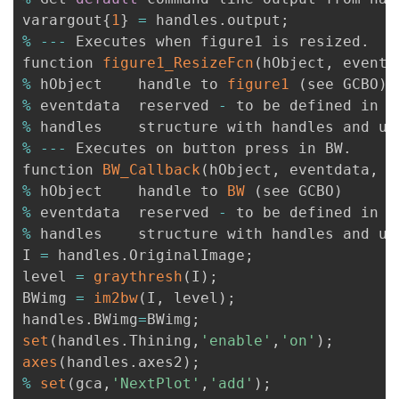
varargout
{
1
}
=
 handles
.
output
;
%
--
-
 Executes when figure1 is resized
.
function 
figure1_ResizeFcn
(
hObject
,
 eventd
%
 hObject    handle to 
figure1
(
see GCBO
)
%
 eventdata  reserved 
-
%
 handles    structure with handles and us
%
--
-
 Executes on button press in BW
.
function 
BW_Callback
(
hObject
,
 eventdata
,
 h
%
 hObject    handle to 
BW
(
see GCBO
)
%
 eventdata  reserved 
-
%
 handles    structure with handles and us
I 
=
 handles
.
OriginalImage
;
level 
=
graythresh
(
I
)
;
BWimg 
=
im2bw
(
I
,
 level
)
;
handles
.
BWimg
=
BWimg
;
set
(
handles
.
Thining
,
'enable'
,
'on'
)
;
axes
(
handles
.
axes2
)
;
%
set
(
gca
,
'NextPlot'
,
'add'
)
;