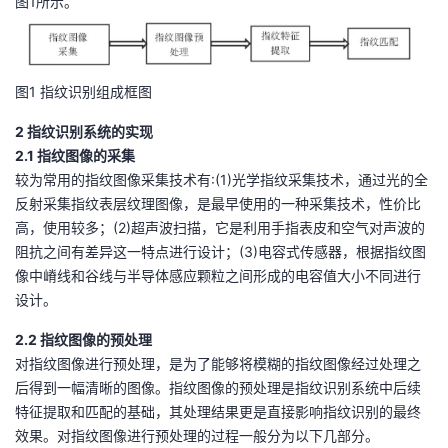
图1所示。
我
注
的
开
的
Programs
发
图1 指纹识别组成框图
支
者
2 指纹识别系统的实现
2.1 指纹图像的采集
持
学
较为常用的指纹图像采集技术有:(1)光学指纹采集技术，通过光的全
反射采集指纹表层纹理图像，是最早使用的一种采集技术，性价比
我
堂
高，使用较多；(2)超声波扫描，它是利用手指表皮和空气对声波的
阻抗之间有差异这一特点进行设计；(3)电容式传感器，根据指纹图
的
我
我
像中嵴线和谷线与半导体感应颗粒之间形成的电容值大小不同进行
设计。
技
的
的
我
2.2 指纹图像的预处理
术
云
对指纹图像进行预处理，是为了能够将模糊的指纹图像经过处理之
课
的
我
后得到一幅清晰的图像。指纹图像的预处理是指纹识别系统中后续
支
声
特征提取和匹配的基础，其处理结果更是直接影响指纹识别的最终
程
认
的
我
效果。对指纹图像进行预处理的过程一般分为以下几部分。